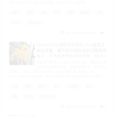
西兰上调一揽子福利和养老金，惠及140万人最新民
奥斯卡
物价
福利
工资
民调
国家党
工党
新西兰
我爱纽西兰
2023-03-14 06:16:09
5
02/03/2023 居民呼吁军队介入或自己
拿起武器，飓风受灾地区治安问题再惹
争议；生活成本危机开始显现，超过一
成新西兰人拖欠还款，欠租总额也在飙
居民呼吁军队介入或自己拿起武器，飓风受灾地
区治安问题再惹争议，总理也道歉了？奥克兰洪
升
灾当天，市长工作日志为空白？说好的繁忙呢...新西兰外长
Mahuta继子屡次犯罪？被判处居家监禁生活成本危机开始显现
治安
飓风
奥克兰
市长
生活成本
物价
贷款
新西兰
我爱纽西兰
2023-03-02 06:13:54
8