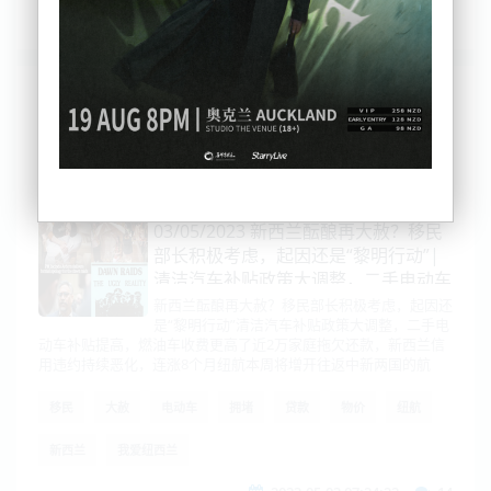
列表
时间排序
点击排序
评论排序
评分排序
支持量排序
03/05/2023 新西兰酝酿再大赦？移民
部长积极考虑，起因还是“黎明行动”|
清洁汽车补贴政策大调整，二手电动车
补贴提高，燃油车收费更高了
新西兰酝酿再大赦？移民部长积极考虑，起因还
是“黎明行动”清洁汽车补贴政策大调整，二手电
动车补贴提高，燃油车收费更高了近2万家庭拖欠还款，新西兰信
用违约持续恶化，连涨8个月纽航本周将增开往返中新两国的航
移民
大赦
电动车
拥堵
贷款
物价
纽航
新西兰
我爱纽西兰