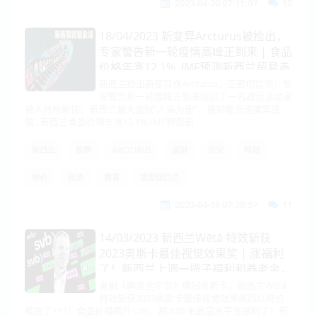
2023-04-20 07:11:07
10
18/04/2023 新变异Arcturus被检出，
专家警告新一轮疫情高峰正到来 | 食品
价格年涨12.1% ,IMF预测新西兰贸易赤
字排名垫底
新西兰检出新变异株Arcturus，正密切监测；专
家警告新一轮高峰正到来但尼丁一名政治活动家
被人持枪射伤；新西兰最大监狱“人满为患”，通知警员逮捕需谨
慎...新西兰食品价格年涨12.1%,IMF预测新
新西兰
疫情
ARCTURUS
监狱
治安
抢劫
物价
经济
教育
我爱纽西兰
2023-04-18 07:20:57
11
14/03/2023 新西兰Wētā 特效斩获
2023奥斯卡最佳视觉效果奖 | 涨福利
了！新西兰上调一揽子福利和养老金，
惠及140万人
喜剧《瞬息全宇宙》横扫奥斯卡，新西兰Wētā
特效斩获2023奥斯卡最佳视觉效果奖西红柿价
格涨了117！食品价格飙升12%，超30年来最高水平涨福利了！新