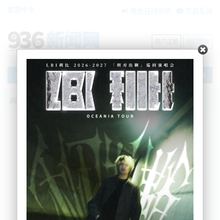
繁體中文
电台在线收听
节目互动
用户注册
用户登录
文章
网站首页
搜索
条件筛选
栏目分类
不限
新闻资讯
节目互动
商家黄页
内容搜索
搜索