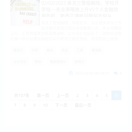
02/02/2023 奥克兰警报解除，学校开
学啦~~失业率略微上升VS个人金融信
用危机，新西兰通胀问题何去何从
奥克兰警报解除，学校开学，灾后损失评估工作
陆续展开新西兰就业市场数据公布，失业率略微
上升，工资增幅再创新高燃油税、公交半价在延长了！政府应对物
价第一步计划遭诟病超过40万新西兰拖欠贷款，信贷危机已逐渐
奥克兰
开学
就业
失业
工资
燃油税
公交半价
物价
我爱纽西兰
新西兰
2023-02-02 06:18:57
8
共107条
第一页
上一页
2
3
4
5
6
7
8
9
10
下一页
最后一页