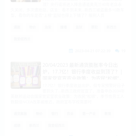
顶？央行或将进入降息通道奥克兰40年老店永
久关闭，多次遭抢劫，店主：看不到未来...新西兰被盗最多10款车
型，看你的车是否“上榜”监狱也得上下铺了？服刑人员
通胀
物价
治安
撞墙
监狱
罪犯
新西兰
我爱纽西兰
2023-04-21 07:22:39
19
20/04/2023 最新通货膨胀率今日出
炉，17.7亿！银行季度收益到顶了？|
国家党官宣农业政策：为农民“松绑”，
季节性劳工人数翻倍
17.7亿！银行季度收益出炉，但专家预警好日子
要到头了...新西兰政府官宣了，准备申办2034年
英联邦运动会国家党官宣农业政策：为农民“松绑”，季节性劳工人
数翻倍NCEA改革被推迟，政府宣布学校需要时
通货膨胀
物价
银行
农业
第一产业
教育
成绩
新西兰
我爱纽西兰