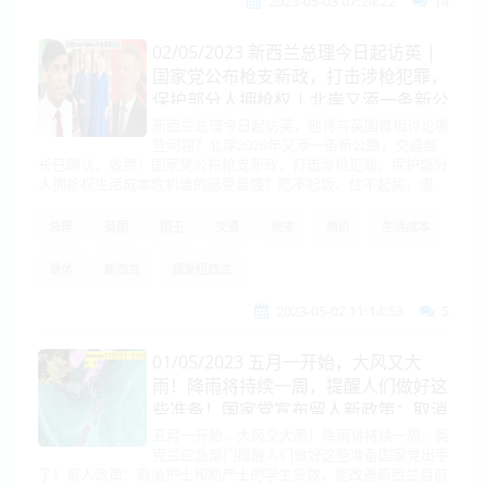
2023-05-03 07:24:22
14
02/05/2023 新西兰总理今日起访英 |
国家党公布枪支新政，打击涉枪犯罪，
保护部分人拥枪权 | 北岸又添一条新公
路，交通部长已确认，收费！
新西兰总理今日起访英，他将与英国首相讨论哪
些问题？北岸2026年又添一条新公路，交通部
长已确认，收费！国家党公布枪支新政，打击涉枪犯罪，保护部分
人拥枪权生活成本危机谁的感受最强？吃不起饭、住不起房，退
总理
英国
国王
交通
枪支
物价
生活成本
退休
新西兰
我爱纽西兰
2023-05-02 11:14:53
5
01/05/2023 五月一开始，大风又大
雨！降雨将持续一周，提醒人们做好这
些准备！国家党宣布留人新政策：取消
护士和助产士的学生贷款；生活成本居
五月一开始，大风又大雨！降雨将持续一周，奥
克兰应急部门提醒人们做好这些准备国家党出手
高不下，为什么新西兰的食物价格节节
了！留人政策：取消护士和助产士的学生贷款，能改善新西兰目前
攀升？