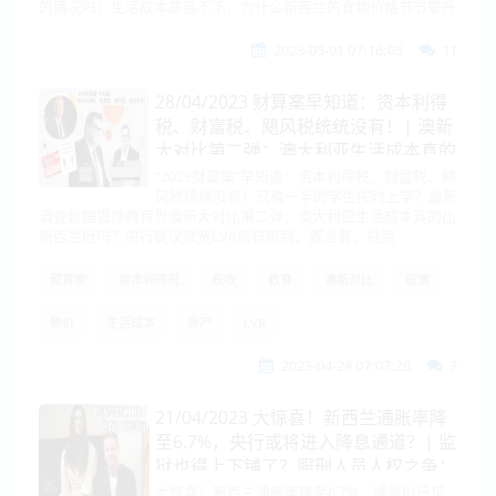
的情况吗？生活成本居高不下，为什么新西兰的食物价格节节攀升
2023-05-01 07:16:05
11
28/04/2023 财算案早知道：资本利得
税、财富税、飓风税统统没有！| 澳新
大对比第二弹：澳大利亚生活成本真的
比新西兰低吗？
“2023财算案”早知道：资本利得税、财富税、飓
风税统统没有！只有一半的学生按时上学？最新
调查数据震惊教育界澳新大对比第二弹：澳大利亚生活成本真的比
新西兰低吗？央行提议放宽LVR信贷限制，置业者、投资
预算案
资本利得税
税收
教育
澳新对比
纽澳
物价
生活成本
房产
LVR
2023-04-28 07:07:20
7
21/04/2023 大惊喜！新西兰通胀率降
至6.7%，央行或将进入降息通道？| 监
狱也得上下铺了？服刑人员人权之争：
人手不足，牢房过于拥挤！
大惊喜！新西兰通胀率降至6.7%，通胀似已见