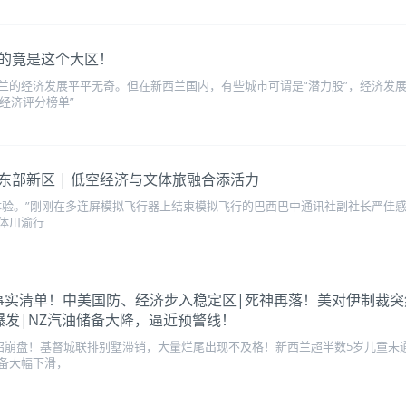
的竟是这个大区！
兰的经济发展平平无奇。但在新西兰国内，有些城市可谓是“潜力股”，经济发
经济评分榜单”
部新区 | 低空经济与文体旅融合添活力
体验。”刚刚在多连屏模拟飞行器上结束模拟飞行的巴西巴中通讯社副社长严佳
媒体川渝行
美了！列事实清单！中美国防、经济步入稳定区|死神再落！美对伊制
爆发|NZ汽油储备大降，逼近预警线！
中招崩盘！基督城联排别墅滞销，大量烂尾出现不及格！新西兰超半数5岁儿童未
备大幅下滑，