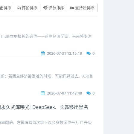
击排序
评论排序
评分排序
支持量排序
将回到自己原本更擅长的岗位——首席经济学家，未来将专注
2026-07-31 12:15:19
0
判断：新西兰经济最困难的时候，可能已经过去。ASB首
2026-07-07 11:48:48
0
永久武库曝光|DeepSeek、长鑫移出黑名
翻倍，左翼阵营首次拿下议会多数席位千万 IT 升级