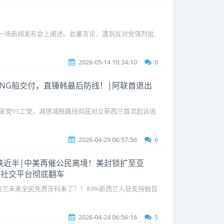
on在一场新闻发布会上阐述。此番言论，遭到反对党强烈批
2026-05-14 10:34:10
0
国LNG船交付，直锤韩最后防线！|阿联酋退出
家党VS工党，减债减税路线彻底对立新西兰首次起诉逃
2026-04-29 06:57:56
6
率暴跌近半|中美再催公民离境！美封锁扩至亚
普社交平台彻底翻车
兰未来全民免费牙科来了？！83%新西兰人狂支持触目
2026-04-24 06:56:16
5