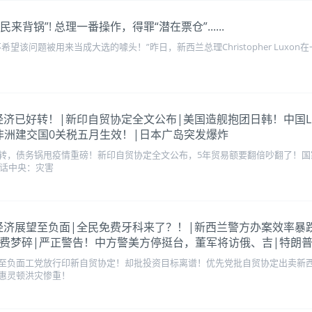
来背锅”! 总理一番操作，得罪“潜在票仓”......
望该问题被用来当成大选的噱头！”昨日，新西兰总理Christopher Lux
纽总理：经济已好转！|新印自贸协定全文公布|美国造舰抱团日韩！中
非洲建交国0关税五月生效！|日本广岛突发爆炸
转，债务锅甩疫情重磅！新印自贸协定全文公布，5年贸易额要翻倍吵翻了！国
喊话中央：灾害
调新西兰经济展望至负面|全民免费牙科来了？！|新西兰警方办案效
收费梦碎|严正警告！中方警美方停挺台，董军将访俄、吉|特朗
至负面工党放行印新自贸协定！却批投资目标离谱！优先党批自贸协定出卖新西
惠灵顿洪灾惨重！