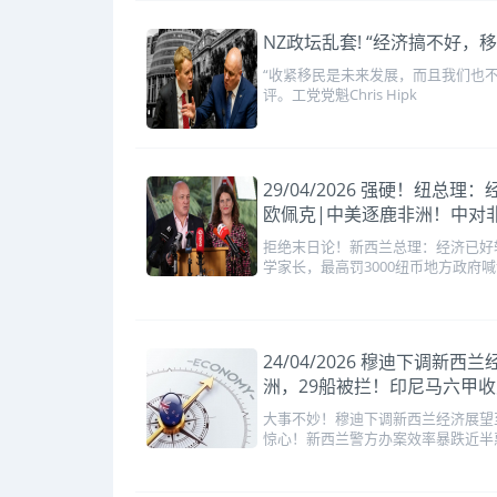
NZ政坛乱套! “经济搞不好，移民
“收紧移民是未来发展，而且我们也不希
评。工党党魁Chris Hipk
29/04/2026 强硬！
欧佩克|中美逐鹿非洲！中对
拒绝末日论！新西兰总理：经济已好
学家长，最高罚3000纽币地方政府
24/04/2026 穆迪下
洲，29船被拦！印尼马六甲
大事不妙！穆迪下调新西兰经济展望
惊心！新西兰警方办案效率暴跌近半