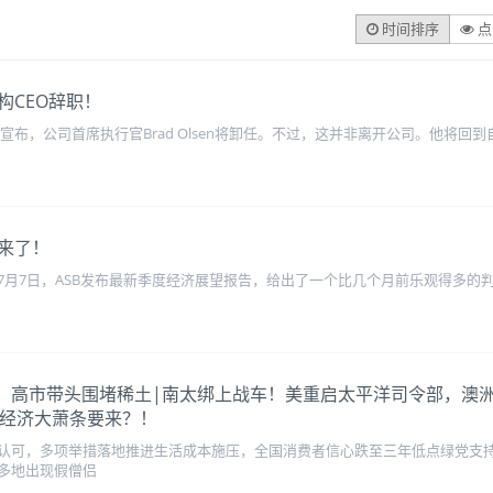
时间排序
点
构CEO辞职！
rics宣布，公司首席执行官Brad Olsen将卸任。不过，这并非离开公司。他
来了！
7月7日，ASB发布最新季度经济展望报告，给出了一个比几个月前乐观得多的
向美要价！高市带头围堵稀土|南太绑上战车！美重启太平洋司令部，澳洲
|经济大萧条要来？！
认可，多项举措落地推进生活成本施压，全国消费者信心跌至三年低点绿党支持率
多地出现假僧侣