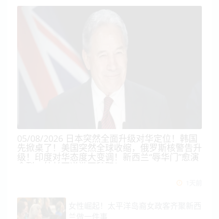
05/08/2026 日本突然全面升级对华定位！韩国
先掀桌了！美国突然全球收缩，俄罗斯核警告升
级！印度对华态度大变调！新西兰“辱华门”愈演
愈烈，外长不道歉不辞职！
1天前
女性崛起！太平洋岛裔女政客齐聚新西
兰做一件事