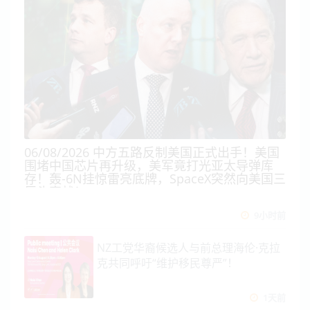
06/08/2026 中方五路反制美国正式出手！美国
围堵中国芯片再升级，美军竟打光亚太导弹库
存！轰-6N挂惊雷亮底牌，SpaceX突然向美国三
巨头宣战！
9小时前
NZ工党华裔候选人与前总理海伦·克拉
克共同呼吁“维护移民尊严”！
1天前