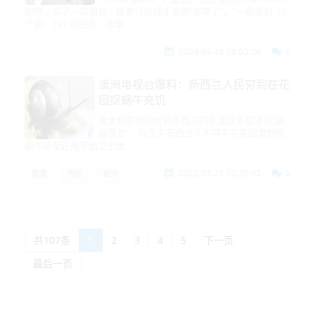
购物，买了一袋面包，结果付完钱才发现“被宰了”。“一袋面包（6
个装）131.70纽币，你敢
2024-03-28 14:03:26
0
澳洲电视台爆料：新西兰人民穷到在花
园捉蜗牛充饥
澳大利亚电视台将新西兰的生活成本描述为“超
级昂贵”，以至于新西兰人不得不在花园里捉吃
蜗牛甚至还用不起卫生纸
2022-07-21 12:35:02
0
饮食
物价
经济
共107条
1
2
3
4
5
下一页
最后一页