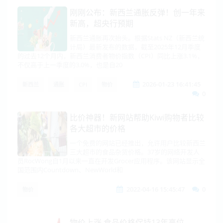
刚刚公布：新西兰通胀反弹！创一年来
新高，超央行预期
新西兰通胀再次抬头。根据Stats NZ（新西兰统
计局）最新发布的数据，截至2025年12月季度
的过去12个月内，新西兰消费者物价指数（CPI）同比上涨3.1%，
不仅高于上一季度的3.0%，也是自20
2026-01-23 16:41:45
新西兰
通胀
CPI
物价
0
比价神器！新网站帮助Kiwi购物者比较
各大超市的价格
一个免费的网站已经推出，允许用户比较新西兰
三大超市的食品杂货价格。37岁的网络开发人
员RocWong自1月以来一直在开发Grocer应用程序。该网站显示全
国范围内Countdown、NewWorld和
2022-04-16 15:45:47
0
物价
物价上涨 食品价格保持13年高位