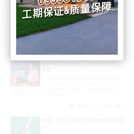
列表
时间排序
点击排序
评论排序
评分排序
支持量排序
政府官宣重磅政策：“新西兰物价终于
有救了”！
在今日举行的2025新西兰经济论坛活动上，新
西兰财政部长Nicola Willis发表重要讲话。演讲
内容围绕新西兰华人居民比较关心的“物价”、“海外投资”问题。
Willis宣布，新西兰政府将推动改革，
2025-02-13 11:49:02
0
速看：为什么新西兰的食物价格节节攀
升？