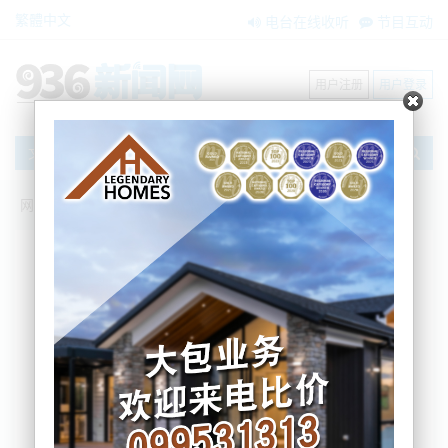
繁體中文
电台在线收听
节目互动
用户注册
用户登录
文章
网站首页
搜索
条件筛选
栏目分类
不限
新闻资讯
节目互动
商家黄页
内容搜索
搜索