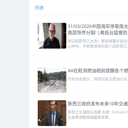
列表
31/03/2026中国海军
高层惊传分裂! |美抵台猛推
明日起新西兰大改！薪资储蓄补贴全
心忡忡，半数要涨物价超八成新西兰
AA在取消燃油税前提醒各个
汽车协会表示，将密切关注燃油公司
新西兰政府发布未来10年交
新西兰交通部长西蒙·布朗（Sime
注册费调整根据最新政策，