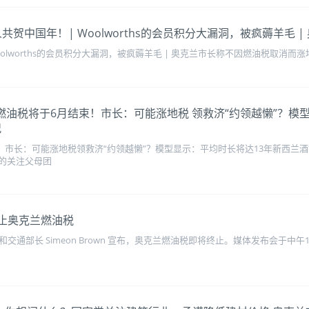
on与华人共贺中国年！| Woolworths的会员积分大漏洞，被疯薅
oolworths的会员积分大漏洞，被疯薅羊毛 | 奥克兰市长称不因燃油税取消而
克兰地区燃油税将于6月结束！市长：可能涨地税 领救济“约领越懒”
况
束！市长：可能涨地税领救济“约领越懒”？模型显示：平均时长将达13年新西
的关注父母团
终止奥克兰燃油税
uxon 和交通部长 Simeon Brown 宣布，奥克兰燃油税即将终止。媒体发布会于中