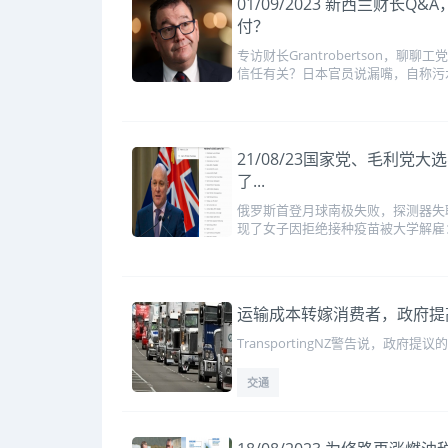
01/09/2023 新西兰
付？
专访财长Grantrobertso
信任有关？日本官员说漏嘴，自称污
21/08/23国家党、毛利
了...
俄罗斯首登月球南极失败，探测器失
现了女子因拒绝接种疫苗被大学解雇：
运输成本转嫁消费者，政府提
TransportingNZ警告说，
交通