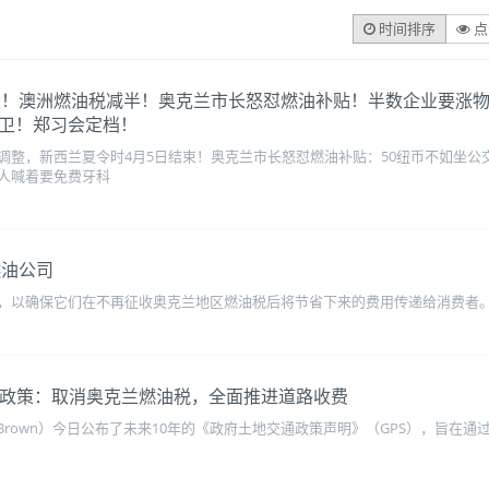
时间排序
点
停靠南太！澳洲燃油税减半！奥克兰市长怒怼燃油补贴！半数企业要涨物
防卫！郑习会定档！
调整，新西兰夏令时4月5日结束！奥克兰市长怒怼燃油补贴：50纽币不如坐
人喊着要免费牙科
燃油公司
，以确保它们在不再征收奥克兰地区燃油税后将节省下来的费用传递给消费者
通政策：取消奥克兰燃油税，全面推进道路收费
on Brown）今日公布了未来10年的《政府土地交通政策声明》（GPS），旨