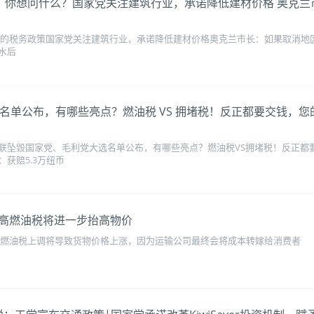
财长Q&A，你想问什么？国家党关注建筑行业，承诺降低建材价格 奥
n，聊聊工党的税务政策国家党关注建筑行业，承诺降低建材价格奥克兰市长：如果取
水后
党大选名单公布，有哪些亮点？燃油税 VS 拥堵税！反正都要交钱
联坠毁国家党、毛利党大选名单公布，有哪些亮点？燃油税VS拥堵税！反正都
获赔5.3万纽币
高燃油税将进一步抬高物价
政府提议的燃油税上调将导致货物价格上涨，因为运输公司最终会将成本转嫁给消费者