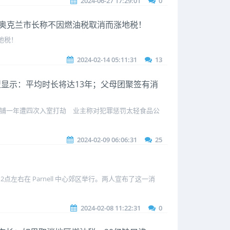
2024-06-27 17:29:01
0
羊毛 | 奥克兰市长称不因燃油税取消而涨地税！
涨地税！
2024-02-14 05:11:31
13
？模型显示：平均时长将达13年；父母团聚签有消
兰酒铺一年遭四次入室打劫 业主称对犯罪惩罚太轻食品公
2024-02-09 06:06:31
25
午12点左右在 Parnell 中心郊区举行。两人宣布了这一消
2024-02-08 11:22:31
0