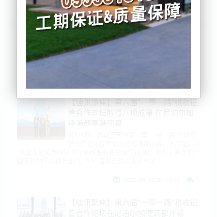
列表
时间排序
点击排序
评论排序
评分排序
支持量排序
【佳讯聚焦】第六届“一带一路”税收征
管合作论坛取得八项成果 在尼泊尔加
德满都圆满闭幕
9月11日，为期三天的第六届“一带一路”税收征
管合作论坛在尼泊尔加德满都闭幕。本次论坛以
“共建优质营商环境 共享纳税服务新进展”为主题，吸引了来自45个
国家和地区的税务部门、13个国际组织以及近50家
2025-09-12 20:13:14
1
【佳讯聚焦】第六届“一带一路”税收征
管合作论坛在尼泊尔加德满都开幕