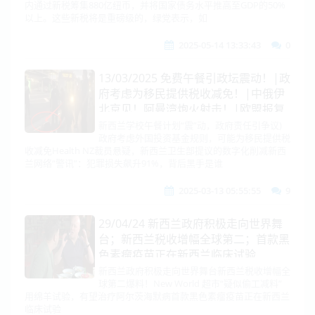
内通过新税筹集880亿纽币，并将国家债务水平推高至GDP的50%
以上。这些新税将是重磅级的，绿党表示，如
2025-05-14 13:33:43
0
13/03/2025 免费午餐引政坛震动！|政
府考虑为移民提供税收减免！|中俄伊
北京见！阿曼湾炮火射击！|欧盟报复
钢铝关税！|美乌达共识！俄军方狠打
新西兰学校午餐计划“震”动，政府责任引争议)
政府考虑外国投资基金规则，可能为移民提供税
弹药运输船！|叙利亚难民涌入俄基
收减免Health NZ裁员悬疑，新西兰卫生部提议的数字化削减新西
地！|美国CPI！政府逃过停摆！|莎拉
兰网络“警讯”：犯罪损失飙升91%，背后黑手是谁
前往荷兰救父！菲剑指中国间谍！
2025-03-13 05:55:55
9
29/04/24 ​新西兰政府积极走向世界舞
台；新西兰税收增幅全球第二；首款黑
色素瘤疫苗正在新西兰临床试验
新西兰政府积极走向世界舞台新西兰税收增幅全
球第二爆料！New World 超市“疑似偷工减料”
用绵羊试验，有望治疗阿尔茨海默病首款黑色素瘤疫苗正在新西兰
临床试验