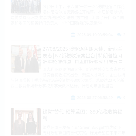
9月9日上午，第六届“一带一路”税收征管合作论
坛在尼泊尔加德满都拉开帷幕。本届论坛以“共
建优质营商环境 共享纳税服务新进展”为主题，汇聚了来自45个国
家和地区的税务部门负责人，13个国际组织以及近50
2025-09-10 03:59:04
3
27/08/2025 澳驱逐伊朗大使，新西兰
表态|NZ新税收法案出台|特朗普拉习
近平斡旋俄乌|日本吁欧亚勿出席九三
阅兵！|中对美能源进口接近零！|莫
澳大利亚驱逐伊朗大使，新西兰外交部表态强烈
谴责新税收法案出台，聚焦人才吸引、企业扶持
迪怒怼美50%关税|百年首例！特朗普
与经济增长上季度基础设施投资增长300亿纽币，总额达2370亿新
与库克硬杠！|中国航紧急备降俄罗
西兰教育部疑部分学校开学天数不达标，计划明年强化监管
斯！
2025-08-27 06:58:29
9
绿党“替代”预算蓝图：880亿税收换福
利
绿党在周三发布了其“Green Budget”作为对下
周财政预算日的替代方案。绿党希望在未来四年