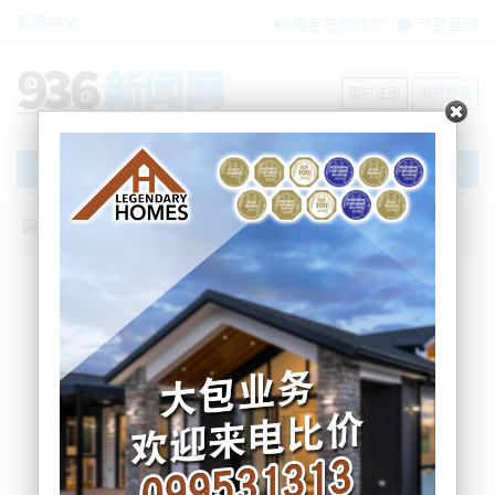
繁體中文
电台在线收听
节目互动
用户注册
用户登录
文章
网站首页
搜索
条件筛选
栏目分类
不限
新闻资讯
节目互动
商家黄页
内容搜索
搜索