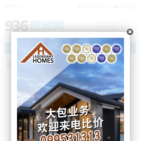
繁體中文
电台在线收听
节目互动
用户注册
用户登录
文章
网站首页
搜索
条件筛选
栏目分类
不限
新闻资讯
节目互动
商家黄页
内容搜索
搜索