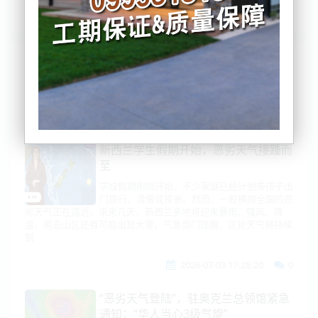
列表
时间排序
点击排序
评论排序
评分排序
支持量排序
新西兰学生假期开始，恶劣天气接踵而
至
学校假期刚刚开始，不少家庭已经计划带孩子出
门旅行、滑雪或探亲。然而，一股横跨全国的恶
劣天气正在逼近。未来几天，新西兰多地将迎来暴雨、强风、降
温，南岛山区还有可能出现大雪。气象部门提醒，这轮天气将持续
到
2026-07-03 17:28:20
0
“恶劣天气登陆”，驻奥克兰总领馆紧急
通知：“华人当心3级气旋”