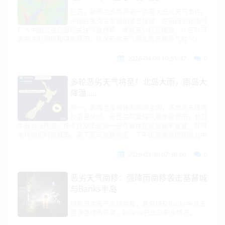
近日，新西兰即将迎来一次重大恶劣天气事件。
中国驻奥克兰总领馆紧急提醒，在新西兰北岛的
广大中国公民应密切关注气象预警，做好充分防范措施，以应对可
能到来的飓风和强风暴雨。这次恶劣天气的主角是热带气旋“Va
2026-04-09 10:51:37
0
多轮恶劣天气将至！北岛大雨，南岛大
降温.....
周一，新西兰多股锋面影响全国，多地迎来降雨
及雷暴风险。新西兰气象局气象学家表示，北岛
中部包括陶波、怀卡托及丰盛湾一带今晨存在较低概率雷暴，并可
能伴随短时强降雨。南下至马尔堡地区，下午出现雷暴的风险为中
2026-03-30 07:38:06
0
恶劣天气南移：强降雨南移袭击基督城
与Banks半岛
随着恶劣天气系统南移，基督城及Banks半岛正
遭遇强降雨侵袭，Akaroa已出现积水情况。