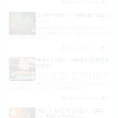
2025-09-22 08:46:36
0
恶劣天气袭击北岛：消防队伍一夜出动
百余次
根据今早新西兰气象部门提供的信息，昨夜新西
兰北岛遭遇强风与暴雨，消防队伍忙于应对超过
100起与天气相关的警情。
2025-09-01 09:31:47
0
受恶劣天气影响，多地超市沙拉配菜供
应受限！
受近日恶劣天气影响，新西兰部分超市已经开始
出现沙拉叶供应短缺的情况。食品零售集团
Foodstuffs表示，由于供应链受阻，旗下部分超市目前仅能提供
“有限种类”的沙拉产品。本周，惠灵顿的New Worl
2025-07-02 13:17:05
0
勿出门！奥克兰中区龙卷风、北岸停
电！更恶劣天气在路上.....