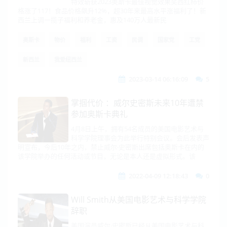
特效斩获2023奥斯卡最佳视觉效果奖西红柿价
格涨了117！食品价格飙升12%，超30年来最高水平涨福利了！新
西兰上调一揽子福利和养老金，惠及140万人最新民
奥斯卡
物价
福利
工资
民调
国家党
工党
新西兰
我爱纽西兰
2023-03-14 06:16:09
5
掌掴代价 ：威尔史密斯未来10年遭禁
参加奥斯卡典礼
4月8日上午，拥有54名成员的美国电影艺术与
科学学院理事会为此举行特别会议。会后发表声
明宣布，今后10年之内，禁止威尔·史密斯出席包括奥斯卡在内的
该学院举办的任何活动或节目，无论是本人还是虚拟形式。该
2022-04-09 12:18:43
0
Will Smith从美国电影艺术与科学学院
辞职
美国演员威尔·史密斯已经从美国电影艺术与科