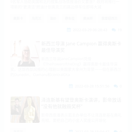
9名军人协助英国和北约搜集战场情报油价又要涨？政府将推行一
项新的“更清洁”燃油计划奥克兰的路边停车位即将大减
奥斯卡
乌克兰
油价
停车位
美洲杯
我爱纽西兰
2022-03-29 06:28:43
19
新西兰导演 Jane Campion 赢得奥斯卡
最佳导演奖
新西兰导演JaneCampion凭借
《ThePoweroftheDog》赢得奥斯卡最佳导演
奖。这部西部风格的心理剧以美国蒙大拿州为背景——但在新西兰
的Dunedin、Oamaru和centralOta
2022-03-28 15:51:56
0
泽连斯基有望登奥斯卡演讲，影帝放话
“没有他就融毁奖杯”
影帝西恩潘表示若主办单位不让泽连斯基在典礼
亮相，要把自己的小金人奖座公开熔化
2022-03-28 15:04:47
0
乌克兰