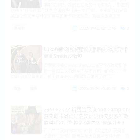
学学院辞职。在周五发表的一份声明中，史密斯
称他将“接受董事会认为合适的任何进一步后果”。史密斯此前已向
美国电影艺术与科学学院与奥斯卡颁奖嘉宾、喜剧演员克里斯·
2022-04-02 12:12:46
0
奥斯卡
Luxon勒令国家党议员删除恶搞奥斯卡
Will Smith表情包
国家党领袖ChristopherLuxon在他的政党和他
的一些国会议员分享了基于WillSmith在2022年
奥斯卡颁奖典礼期间袭击ChrisRock的模因后发表了讲话。
2022-03-29 10:40:36
0
政治
娱乐
29/03/2022 新西兰导演Jane Campion
获奥斯卡最佳导演奖；油价又要涨？政
府将推行一项新的“更清洁”燃油计划！
新西兰导演JaneCampion凭《犬之力》获奥斯
卡最佳导演奖！新西兰加大乌克兰支持力度，派