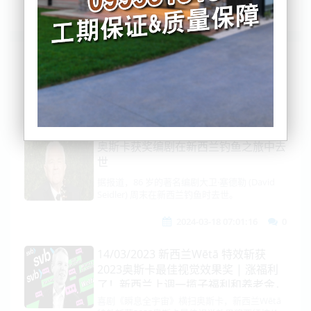
列表
时间排序
点击排序
评论排序
评分排序
支持量排序
奥斯卡获奖编剧在新西兰钓鱼之旅中去
世
据报道，86 岁的著名编剧大卫·塞德勒 (David
Seidler) 周末在新西兰钓鱼时去世。
2024-03-18 07:01:16
0
14/03/2023 新西兰Wētā 特效斩获
2023奥斯卡最佳视觉效果奖 | 涨福利
了！新西兰上调一揽子福利和养老金，
惠及140万人
喜剧《瞬息全宇宙》横扫奥斯卡，新西兰Wētā