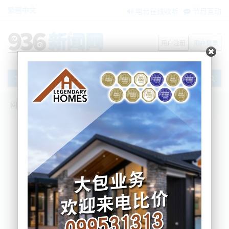
繁體中文
电台在线收听
节目互动
用户注册
用户登录
文章
网站首页
搜索
条件筛选
栏目分类
不限
新闻资讯
节目互动
商家黄页
内容搜索
搜索