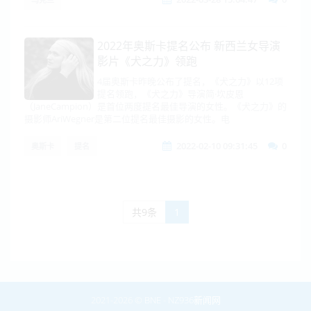
2022年奥斯卡提名公布 新西兰女导演
影片《犬之力》领跑
4届奥斯卡昨晚公布了提名，《犬之力》以12项
提名领跑，《犬之力》导演简·坎皮恩
（JaneCampion）是首位两度提名最佳导演的女性。《犬之力》的
摄影师AriWegner是第二位提名最佳摄影的女性。电
2022-02-10 09:31:45
0
奥斯卡
提名
共9条
1
2021-2026 ©
BNE
-
NZ936新闻网