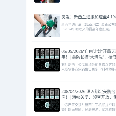
突发：新西兰通胀加速至4.1
新西兰统计局（Stats NZ）最新
下2024年初以来的最高年度纪录。
05/05/2026“自由计划
事！|美防长搞“大清洗”，核
怒！新西兰公民援加沙船队遭以方非
六成零售商家销售告急多学科教师炮
208/04/2026 深入
声！|海峡关闭、领空开放，
中方严正交涉！新西兰军机频扰空域
顿！路面塌陷、民居被淹，紧急疏散