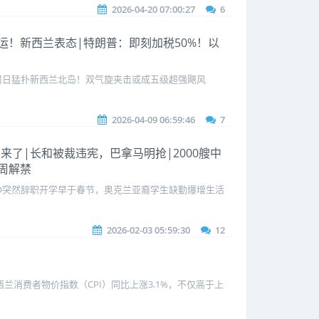
2026-04-20 07:00:27
6
兹航运！新西兰表态|特朗普：即刻加税50%！以
飓风周日猛扑新西兰北岛！双气旋夹击或成五级超强飓风
2026-04-09 06:59:46
7
潮来了|长和被裁违宪，巴拿马明抢|2000艘中
周解禁
O突然辞职开学早于春节，奥克兰亚裔学生缺勤爆增生活
2026-02-03 05:59:30
12
西兰消费者物价指数（CPI）同比上涨3.1%，不仅高于上