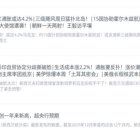
变！新西兰通胀或达4.2%|三级飓风周日猛扑北岛！|15国协助霍尔木
大使馆遭袭！|朝鲜一天两射！王毅访平壤
报拉响！或达4.2%马克龙：约15国计划协助恢复霍尔木兹航运！或含澳新三级
西兰
盟友！新印自贸协定分歧撕破脸|生活成本涨2.2%！通胀要反扑！涨价
副主席率团抵京| 美伊惊爆本周「土耳其密会」|美俄长程核武本
破脸大瓜！新西兰夫妇曾管理爱泼斯坦萝莉岛无实权不干了！奥克兰交通局CE
来了紧急预警！
创一年来新高，超央行预期
NZ（新西兰统计局）最新发布的数据，截至2025年12月季度的过去12个月内，新