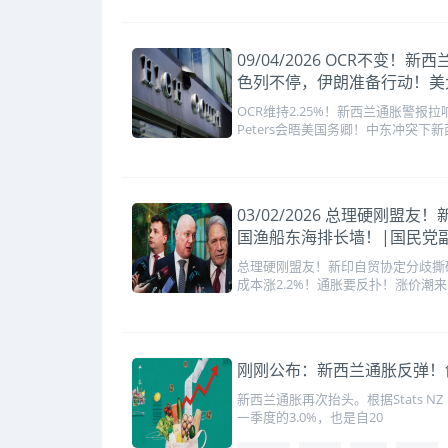
09/04/2026 OCR不
色列不停，伊朗准备行动！美
OCR维持2.25%！新西兰通胀警
Peters会晤美国务卿！中东冲突下新
03/02/2026 总理硬刚
国渔船东海排长墙！|国民党
总理硬刚盟友！新印自贸协定分歧撕
成本涨2.2%！通胀要反扑！涨价潮
刚刚公布：新西兰通胀反弹！
新西兰通胀再次抬头。根据Stats 
一季度的3.0%，也是自20