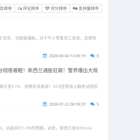
击排序
评论排序
评分排序
支持量排序
于去年，也跑输通胀。对于不少零售员工来说，这意味
2026-08-04 13:09:19
0
3让硅谷彻夜难眠！新西兰通胀狂飙！警界爆出大规
飙升至4.1%，创两年多新高！OCR还得涨入籍考试规则
2026-07-22 06:59:37
5
超央行1-3%的预期。对此，新西兰财长Nicola