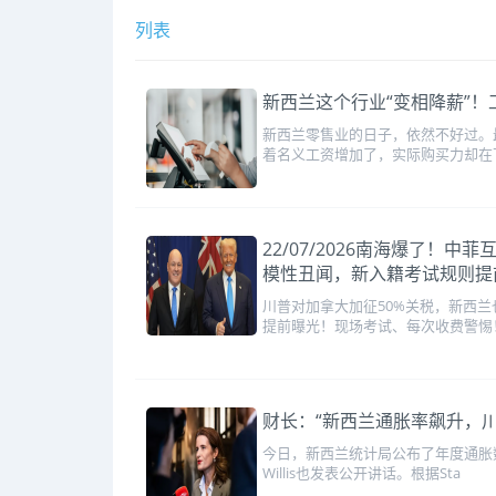
列表
新西兰这个行业“变相降薪”！工资
新西兰零售业的日子，依然不好过。
着名义工资增加了，实际购买力却在下
22/07/2026南海爆了
模性丑闻，新入籍考试规则提
川普对加拿大加征50%关税，新西兰
提前曝光！现场考试、每次收费警惕
财长：“新西兰通胀率飙升，川
今日，新西兰统计局公布了年度通胀数
Willis也发表公开讲话。根据Sta