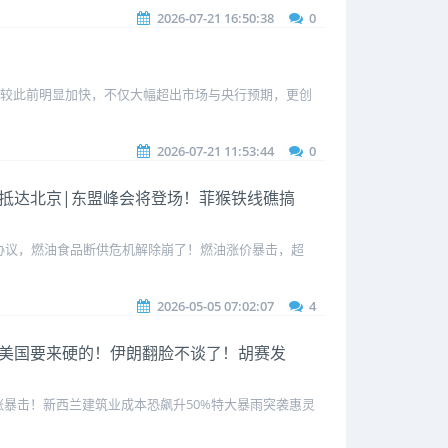
2026-07-21 16:50:38
0
胀增速较此前明显加快，不仅大幅超出市场与央行预期，更创
2026-07-21 11:53:44
0
机接连抵达北京|东盟峰会将登场！菲猴铁线礁搞
协议，燃油食品断供危机解除崩了！燃油涨价暴击，超
2026-05-05 07:02:07
4
抗议|美国要来硬的！伊朗翻脸不谈了！胡赛发
暴击！新西兰建筑业成本恐飙升50%特大暴雨突袭惠灵