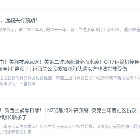
%，远超央行预期！
公布数据显示，截至2026年6月的过去一年，新西兰通胀率同比上涨4.1%。通
”开局天崩！美舰被袭急退！美第二波通胀潮全面来袭！C-17运输
“安全带”整没了|新西兰公民援加沙船队遭以方非法拦截受伤
法拦截受伤特朗普关税被推翻，新西兰出口商或狂揽10亿退税新签新加坡保命
轰新课纲：严重缺陷
绑定美防务！新西兰紧靠日菲！|NZ通胀将冲高预警|奥克兰印度社区
伊朗长脑子了
，新方否认危险推演！新西兰参与美军太空核武兵棋，深度绑定美防务油价暴涨
仇恨涂鸦频发！奥