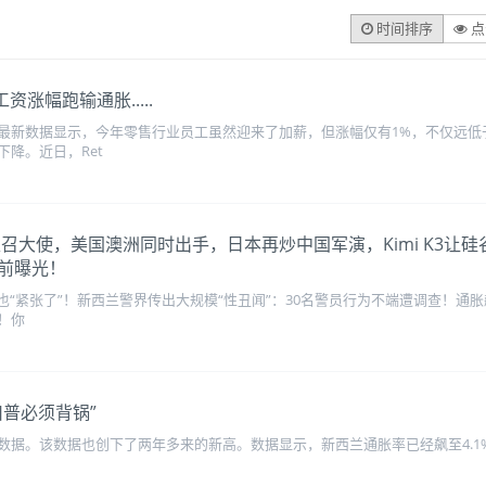
时间排序
点
涨幅跑输通胀.....
最新数据显示，今年零售行业员工虽然迎来了加薪，但涨幅仅有1%，不仅远低
降。近日，Ret
！中菲互召大使，美国澳洲同时出手，日本再炒中国军演，Kimi K
前曝光！
也“紧张了”！新西兰警界传出大规模“性丑闻”：30名警员行为不端遭调查！通胀
！你
普必须背锅”
据。该数据也创下了两年多来的新高。数据显示，新西兰通胀率已经飙至4.1%，远