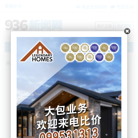
繁體中文
电台在线收听
节目互动
用户注册
用户登录
文章
网站首页
搜索
条件筛选
栏目分类
不限
新闻资讯
节目互动
商家黄页
内容搜索
搜索