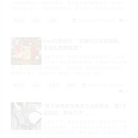
一场大规模街头斗殴突然爆发，警方接连接到报警电话，称K街一
带出现多人打斗、秩序失控的情况。警方表示，时间大约在凌晨3
2025-12-29 11:02:53
0
奥克兰
治安
斗殴
Kiwi白领亲历：“安静社区车窗被砸，
圣诞礼物遭截胡”！
圣诞节来临，新西兰的贼又蠢蠢欲动了......礼物
买不起？那就直接偷现成的。包装都不用自己费
劲，砸个车窗就能“满载而归”。这样的事，最近就发生在奥克兰。
事情的当事人，是新西兰广播电台（RNZ）的一名记
2025-12-23 16:23:01
新西兰
治安
圣诞节
砸车
0
“孩子骑电驴在奥克兰北岸逛街，遭2歹
徒抢劫，亮出刀子”……
上周六下午，奥克兰北岸发生一起针对青少年的
街头抢劫事件，两名未成年人在光天化日之下遭
人持刀威胁，电动自行车被当场抢走。警方通报称，事发时间约为