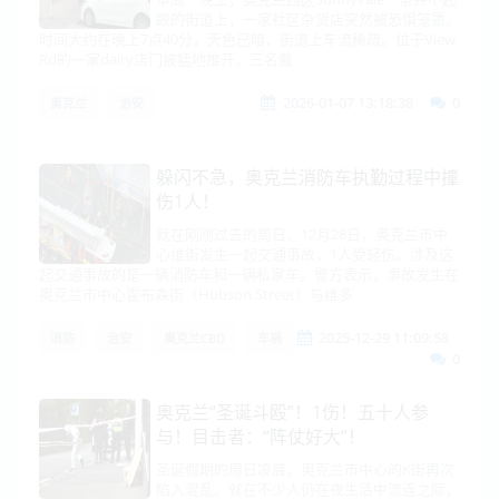
眼的街道上，一家社区杂货店突然被恐惧笼罩。
时间大约在晚上7点40分，天色已暗，街道上车流稀疏。位于View
Rd的一家dairy店门被猛地推开，三名戴
2026-01-07 13:18:38
0
奥克兰
治安
躲闪不急，奥克兰消防车执勤过程中撞
伤1人！
就在刚刚过去的周日，12月28日，奥克兰市中
心维街发生一起交通事故，1人受轻伤。涉及这
起交通事故的是一辆消防车和一辆私家车。警方表示，事故发生在
奥克兰市中心霍布森街（Hobson Street）与维多
2025-12-29 11:09:58
消防
治安
奥克兰CBD
车祸
0
奥克兰“圣诞斗殴”！1伤！五十人参
与！目击者：“阵仗好大”！
圣诞假期的周日凌晨，奥克兰市中心的K街再次
陷入混乱。就在不少人仍在夜生活中流连之际，