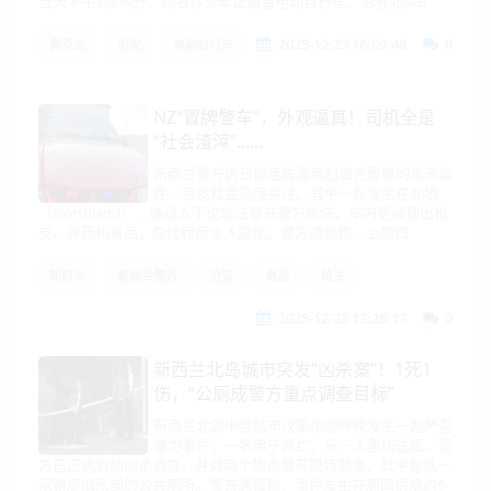
当天下午2点30分。两名青少年正骑着电动自行车，沿着北岸B
2025-12-23 16:09:48
0
奥克兰
治安
电动自行车
NZ“冒牌警车”，外观逼真！司机全是
“社会渣滓”......
新西兰警方近日接连披露两起冒充警察的离奇案
件，引发社会高度关注。其中一起发生在北地
（Northland），嫌疑人不仅非法冒充警方执法，车内更被搜出枪
支、弹药和毒品，危险程度令人震惊。警方通报称，上周四
新西兰
新西兰警方
治安
毒品
枪支
2025-12-23 13:26:13
0
新西兰北岛城市突发“凶杀案”！1死1
伤，“公厕成警方重点调查目标”
新西兰北岛中部城市汉密尔顿昨晚发生一起严重
暴力事件，一名男子死亡、另一人重伤送医。警
方已正式启动凶杀调查，并对两个地点展开现场勘查，其中包括一
家游艇俱乐部的公共厕所。警方通报称，事件发生在周四傍晚约6