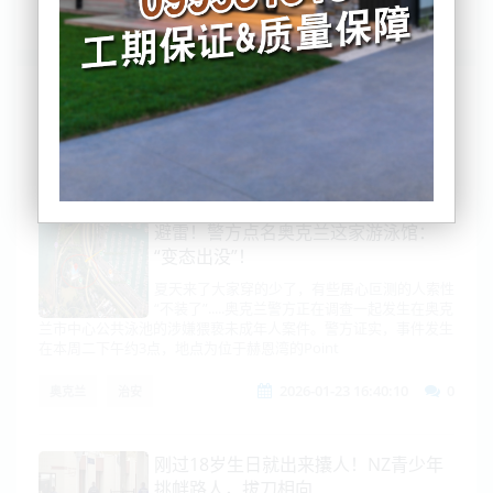
列表
时间排序
点击排序
评论排序
评分排序
支持量排序
避雷！警方点名奥克兰这家游泳馆：
“变态出没”！
夏天来了大家穿的少了，有些居心叵测的人索性
“不装了”.....奥克兰警方正在调查一起发生在奥克
兰市中心公共泳池的涉嫌猥亵未成年人案件。警方证实，事件发生
在本周二下午约3点，地点为位于赫恩湾的Point
2026-01-23 16:40:10
0
奥克兰
治安
刚过18岁生日就出来攮人！NZ青少年
挑衅路人，拔刀相向