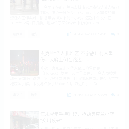
一名男子在新西兰南岛城市尼尔森街头遭人持刀
刺腹，伤势一度危及生命。而更令人震惊的是，
嫌疑人在作案时，刚刚年满18岁不到一小时。这起事件发生在
2025年12月7日凌晨，地点位于尼尔森市中心的Buxton
2026-01-20 11:49:31
0
新西兰
治安
奥克兰“华人扎堆区”不宁静！有人重
伤，大晚上倒在路边……
昨夜，奥克兰东区华人聚居的霍伊克
（Howick）发生一起严重事件，一名人员被发
现重伤倒卧在路边，随后被紧急送医，目前情况危急。据新西兰本
地媒体了解，事发地点位于Union Rd，靠近Pegler Dr
2026-01-14 06:53:28
0
奥克兰
治安
仨未成年手持利斧，抢劫奥克兰小店！
“交出钱来”
本周一晚上，奥克兰西区Sunnyvale一条并不起