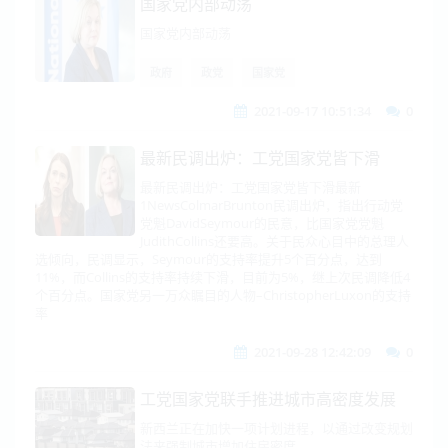
国家党内部动荡
国家党内部动荡
政府
政党
国家党
2021-09-17 10:51:34
0
​最新民调出炉：工党国家党皆下滑
最新民调出炉：工党国家党皆下滑最新
1NewsColmarBrunton民调出炉，指出行动党
党魁DavidSeymour的民意，比国家党党魁
JudithCollins还要高。关于民众心目中的总理人
选倾向，民调显示，Seymour的支持率提升5个百分点，达到
11%，而Collins的支持率持续下滑，目前为5%，继上次民调降低4
个百分点。国家党另一万众瞩目的人物–ChristopherLuxon的支持
率
2021-09-28 12:42:09
0
工党国家党联手推进城市高密度发展
新西兰正在加快一项计划进程，以通过改变规划
法来强制城市增加住房密度