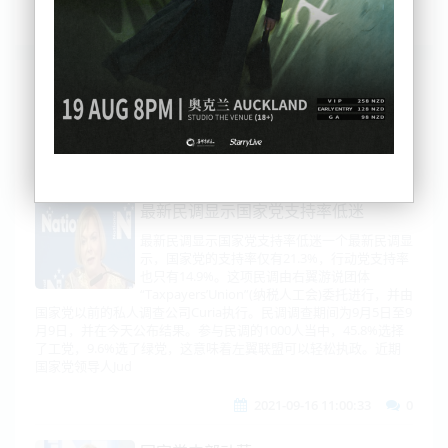
列表
时间排序
点击排序
评论排序
评分排序
支持量排序
最新民调显示国家党支持率低迷
最新民调显示国家党支持率低迷一个最新民调显
示，国家党的支持率仅有21.3%，行动党支持率
也只有14.9%。这项民调由右翼游说团体
“Taxpayers’Union”(纳税人工会)委托进行，并由
国家党以前的私人调查公司Curia执行。民调调查期间为9月5日至9
月9日，并在今天公布结果。参与民调的1000人当中，45.8%选择
了工党，9.6%选了绿党，这意味着左翼联盟可以轻松执政。近期
国家党领导人Jud
2021-09-16 11:00:33
0