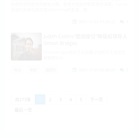
关他的领导抱负的尴尬问题，称他对目前的职务感到满意。Luxon
还被问及他与前总理SirJohnKey的友谊，据
2021-11-23 17:25:22
1
Judith Collins“稳固座位”降级前领导人
Simon Bridges
SimonBridges因对于女同事过往的不正当言论
被撤职处分
2021-11-25 06:08:20
0
政治
政府
国家党
共273条
1
2
3
4
5
下一页
最后一页