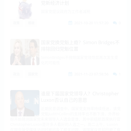
党新经济计划
国家党提议政府为工作者减税
2021-10-20 11:57:20
0
政策
税收
国家党换党魁上瘾？Simon Bridges不
排除回归党魁位置
SimonBridges不排除国家党领导层再次发生变
化的可能性
2021-11-23 07:58:56
1
政治
国家党
谁是下届国家党领导人？Christopher
Luxon否认自己的意愿
近期民意调查中，国家党支持率持续低迷，该党
党魁JudithCollins的支持率也不断下滑，外界纷
纷开始猜测国家党未来领导人人选会是谁，其中前纽航首席执行官
ChristopherLuxon是许多人看好的人选之一。周二上午，Luxon
在国会接受媒体访问时被问及了相关问题，该国家议员却回避了有