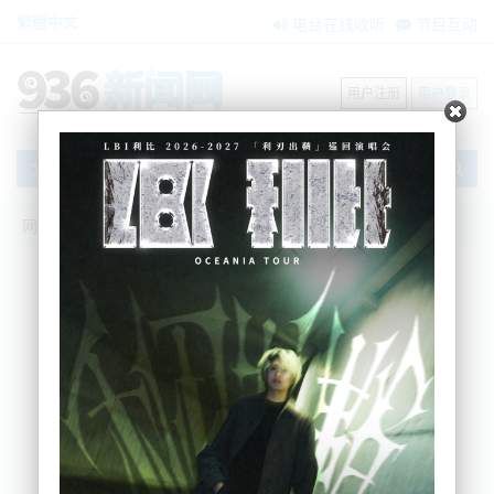
繁體中文
电台在线收听
节目互动
用户注册
用户登录
文章
网站首页
新闻资讯
搜索
条件筛选
栏目分类
不限
大洋洲新闻
国际要闻
BNE在两会
内容搜索
搜索