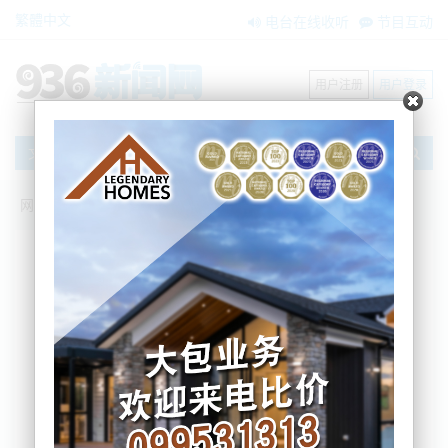
繁體中文
电台在线收听
节目互动
用户注册
用户登录
文章
网站首页
新闻资讯
搜索
条件筛选
栏目分类
不限
大洋洲新闻
国际要闻
BNE在两会
内容搜索
搜索