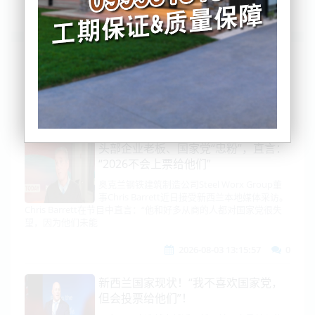
列表
时间排序
点击排序
评论排序
评分排序
支持量排序
头部企业老板、国家党“忠粉”，直言：
“2026不会上票给他们”
奥克兰钢铁建筑制造公司Steel Worx Group董
事Chris Barrett近日接受新西兰本地媒体采访。
Chris Barrett在节目中直言：“他和好多从商的人都对国家党很失
望，因为他们未能
2026-08-03 13:15:57
0
新西兰国家现状！“我不喜欢国家党，
但会投票给他们”！