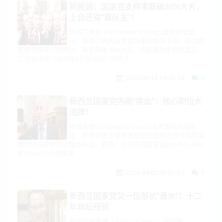
新民调：国家党支持率跌破30%大关，
上台还得“靠队友”！
新西兰邮报-Freshwater Strategy最新民调显
示，新西兰两大政党支持率均有所下滑，而且国
家党支持率十分惨淡，甚至跌破30%大关。该民调具体数据显示，
工党支持率（35%降2个百分点）领先于
2026-06-15 14:45:14
0
新西兰国家党内阁“换血”：核心职位大
洗牌！
随着总理Christopher Luxon今天宣布内阁改
组，外界将更清楚地看到他的政府在预计将异常
激烈的选举年中的整体布局。据称，今天的调整是由Judith Collins
和Shane Reti即将离
2026-04-02 09:01:53
0
新西兰国家党又一位部长“退水”！十二
年政坛经验
新西兰国家党（National Party）旺阿雷