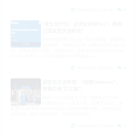
2026-07-27 12:00:08
0
“发生性行为，必须女的说Yes”！新西
兰国家党大选新政！
新西兰国家党近日公布一项大选新政：如果成功
连任执政，将修改现法律，明确规定发生性行为
前，必须获得对方积极、清楚的同意。国家党司法事务发言人Paul
Goldsmith表示，今后的法律原则将非常直接——
2026-07-21 15:02:53
0
国家党大选新政：“强缴Kiwisaver”，
倒霉的是“打工族”！
距离11月大选还有几个月，国家党近日公布一
项重磅KiwiSaver改革方案。如果成功连任，国
家党计划逐步将KiwiSaver变成“全民强制储蓄”制度：所有劳动者
必须参加、新生儿自动开户，政府还将为每名
2026-06-22 15:51:54
0