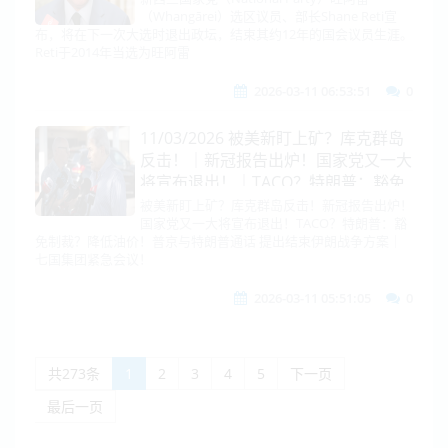
（Whangārei）选区议员、部长Shane Reti宣
布，将在下一次大选时退出政坛，结束其约12年的国会议员生涯。
Reti于2014年当选为旺阿雷
2026-03-11 06:53:51
0
11/03/2026 被美新盯上矿？库克群岛
反击！｜新冠报告出炉！国家党又一大
将宣布退出！｜TACO？特朗普：豁免
制裁？降低油价！｜普京与特朗普通话
被美新盯上矿？库克群岛反击！新冠报告出炉！
国家党又一大将宣布退出！TACO？特朗普：豁
提出结束伊朗战争方案｜七国集团紧急
免制裁？降低油价！普京与特朗普通话 提出结束伊朗战争方案｜
会议！
七国集团紧急会议！
2026-03-11 05:51:05
0
共273条
1
2
3
4
5
下一页
最后一页