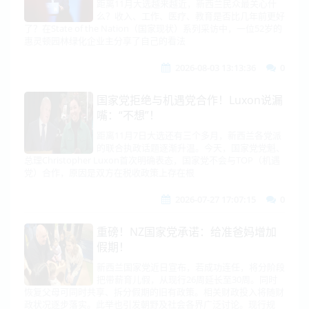
距离11月大选越来越近，新西兰民众最关心什
么？收入、工作、医疗、教育是否比几年前更好
了？在State of the Nation（国家现状）系列采访中，一位52岁的
惠灵顿园林绿化企业主分享了自己的看法
2026-08-03 13:13:36
0
国家党拒绝与机遇党合作！Luxon说漏
嘴：“不想”！
距离11月7日大选还有三个多月，新西兰各党派
的联合执政话题逐渐升温。今天，国家党党魁、
总理Christopher Luxon首次明确表态，国家党不会与TOP（机遇
党）合作，原因是双方在税收政策上存在根
2026-07-27 17:07:15
0
重磅！NZ国家党承诺：给准爸妈增加
假期！
新西兰国家党近日宣布，若成功连任，将分阶段
把带薪育儿假，从现行26周延长至30周。同时
恢复父母可同时共享、拆分假期的旧有政策。相关财政投入将随财
政状况逐步落实。此举也引发朝野及社会各界广泛讨论。现行规