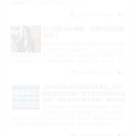
调具体如下——工党支持率为31.5%（↓0.7）
2026-07-09 17:30:42
0
华人追剧上网“神器”，或遭新西兰政府
“封杀”！
据多位消息人士向新西兰邮报透露，新西兰政府
计划禁用VPN（翻墙软件）。上周二，新西兰本
地媒体邮报撰写文章称，这是新西兰政府计划推动的政策的一部分
——禁止16岁以下儿童使用社交媒体。消息人士称，VPN被
2026-07-07 15:12:42
0
23/06/2026 中国反制56家美企，076
轻航母呼之欲出！辽宁舰让日舰机全程
陪跑！伊美谈判传重大突破！英相闪电
辞职，欧洲权力大洗牌！NZ政府九大
新西兰全白队1-3埃及吞下世界杯首败！半场领
先遭惊天逆转 欧盟碳关税再扩围，新西兰钢铝
目标：住房、犯罪先达阵，一半拉胯!
出口成本暴涨政府九大目标一半拉胯，仅住房、犯罪两项提前达标
11岁自闭症女童被错认成人强制注射！总理公开致歉制造业逆
2026-06-23 06:57:44
5