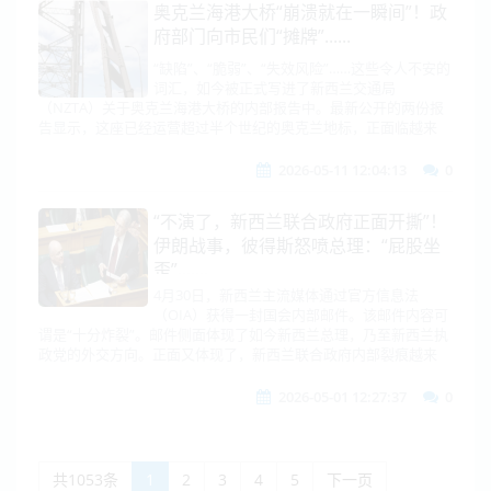
奥克兰海港大桥“崩溃就在一瞬间”！政
府部门向市民们“摊牌”......
“缺陷”、“脆弱”、“失效风险”……这些令人不安的
词汇，如今被正式写进了新西兰交通局
（NZTA）关于奥克兰海港大桥的内部报告中。最新公开的两份报
告显示，这座已经运营超过半个世纪的奥克兰地标，正面临越来
2026-05-11 12:04:13
0
“不演了，新西兰联合政府正面开撕”！
伊朗战事，彼得斯怒喷总理：“屁股坐
歪”.......
4月30日，新西兰主流媒体通过官方信息法
（OIA）获得一封国会内部邮件。该邮件内容可
谓是“十分炸裂”。邮件侧面体现了如今新西兰总理，乃至新西兰执
政党的外交方向。正面又体现了，新西兰联合政府内部裂痕越来
2026-05-01 12:27:37
0
共1053条
1
2
3
4
5
下一页