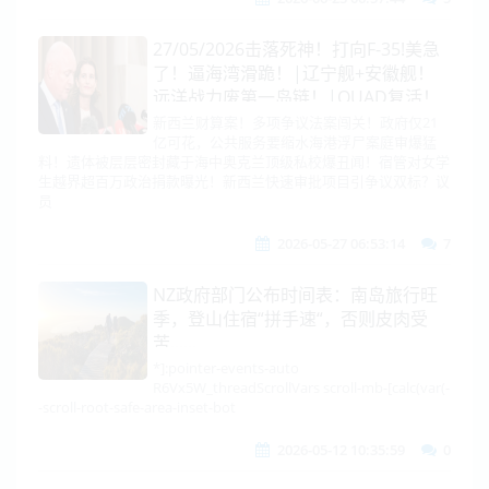
27/05/2026击落死神！打向F-35!美急
了！逼海湾滑跪！|辽宁舰+安徽舰！
远洋战力废第一岛链！|QUAD复活！
准军事化合围| 朝鲜黄海射弹！|NZ政
新西兰财算案！多项争议法案闯关！政府仅21
亿可花，公共服务要缩水海港浮尸案庭审爆猛
府仅21亿可花？争议法案频闯关！|奥
料！遗体被层层密封藏于海中奥克兰顶级私校爆丑闻！宿管对女学
克兰顶级私校爆丑闻
生越界超百万政治捐款曝光！新西兰快速审批项目引争议双标？议
员
2026-05-27 06:53:14
7
NZ政府部门公布时间表：南岛旅行旺
季，登山住宿“拼手速“，否则皮肉受
苦......
*]:pointer-events-auto
R6Vx5W_threadScrollVars scroll-mb-[calc(var(-
-scroll-root-safe-area-inset-bot
2026-05-12 10:35:59
0