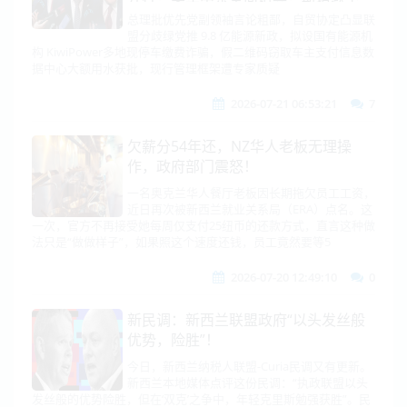
台！全球前三大海军最新排名曝光！新
总理批优先党副领袖言论粗鄙，自贸协定凸显联
盟分歧绿党推 9.8 亿能源新政，拟设国有能源机
西兰联合政府为印度撕破脸了
构 KiwiPower多地现停车缴费诈骗，假二维码窃取车主支付信息数
据中心大额用水获批，现行管理框架遭专家质疑
2026-07-21 06:53:21
7
欠薪分54年还，NZ华人老板无理操
作，政府部门震怒！
一名奥克兰华人餐厅老板因长期拖欠员工工资，
近日再次被新西兰就业关系局（ERA）点名。这
一次，官方不再接受她每周仅支付25纽币的还款方式，直言这种做
法只是“做做样子”，如果照这个速度还钱，员工竟然要等5
2026-07-20 12:49:10
0
新民调：新西兰联盟政府“以头发丝般
优势，险胜”！
今日，新西兰纳税人联盟-Curia民调又有更新。
新西兰本地媒体点评这份民调：“执政联盟以头
发丝般的优势险胜，但在‘双克’之争中，年轻克里斯勉强获胜”。民