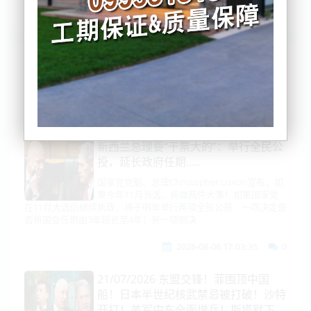
列表
时间排序
点击排序
评论排序
评分排序
支持量排序
新西兰总理要“干票大的”：举行全民公
投，延长政府任期.....
国家党党魁、总理Christopher Luxon宣布，如
果今年11月当选，将做两件大事！如果国家党
在11月大选后继续执政，将于明年举行两项全民公投：一项决定是
否将国会任期由3年延长至4年；另一项则决
2026-08-06 17:03:35
0
21/07/2026 东盟交锋！菲围顶中国
船！日本半世纪核武禁忌被打破！沙特
开打！美军中东全面增兵！斯塔默下