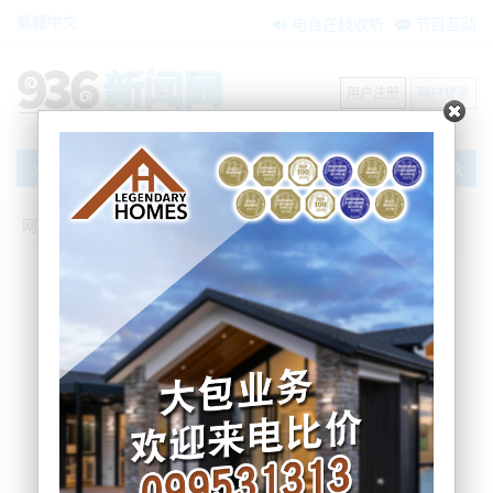
繁體中文
电台在线收听
节目互动
用户注册
用户登录
文章
网站首页
搜索
条件筛选
栏目分类
不限
新闻资讯
节目互动
商家黄页
内容搜索
搜索