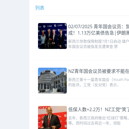
列表
02/07/2025 青年国会
成！1.13万亿美债告急|伊
新西兰存款保障制度7月1日启动 储户
年国会议员被指发言遭审查 禁
NZ青年国会议员被要求不能在
新西兰第十一届青年国会（Youth 
的批评。工党（反对党）表示，
低保人数+2.2万！NZ工党“笑了”
去年，新西兰政府推出“红绿灯”策略，旨
等。而时间过去将近一年，领取