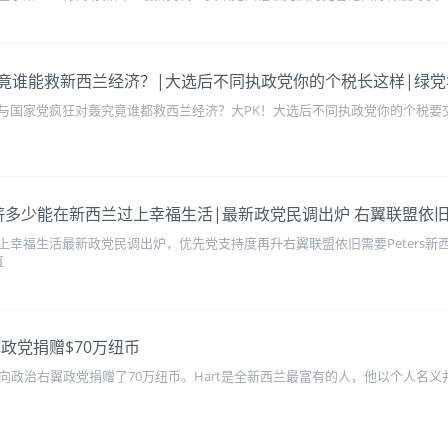
国家党 究竟谁能救新西兰经济？|大选后不同执政党你的个税长这样|
与国家党疯狂对轰究竟谁都救西兰经济？大PK！大选后不同执政党你的个税要交
查：年薪多少能在新西兰过上幸福生活|最新政党民调出炉 右翼联盟依旧需
幸福生活最新政党民调出炉，优先党支持度再升右翼联盟依旧需要Peters新
直
政党捐赠$70万纽币
向政治右翼政党捐赠了70万纽币。Hart是全新西兰最富有的人，他以个人名义并通过