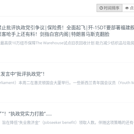
时间排序
点
议员：禁止批评执政党引争议|保险费！全面起飞|歼-15DT要部署
朗黑客呛手上还有料！剑指白宫内阁|特朗普马斯克翻脸
最高获10万纽币保障The Warehouse试点旧衣回收计划 助力减少纺织品垃
发言中“批评执政党”！
Parliament）本周二在惠灵顿国会大厦举行。一些新西兰青年国会议员（You
！“执政党实力打脸”.....
在降低“失业救济金”（Jobseeker benefit）领取人数。伴随这项策略