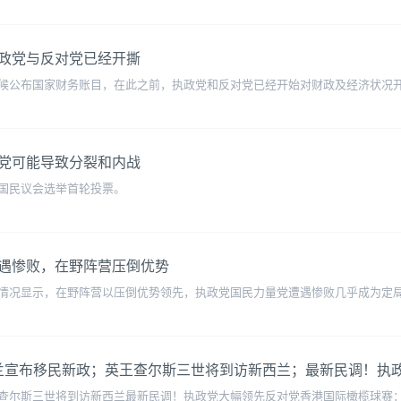
政党与反对党已经开撕
候公布国家财务账目，在此之前，执政党和反对党已经开始对财政及经济状况
党可能导致分裂和内战
国民议会选举首轮投票。
遇惨败，在野阵营压倒优势
情况显示，在野阵营以压倒优势领先，执政党国民力量党遭遇惨败几乎成为定局
增，新西兰宣布移民新政；英王查尔斯三世将到访新西兰；最新民调！
查尔斯三世将到访新西兰最新民调！执政党大幅领先反对党香港国际橄榄球赛：