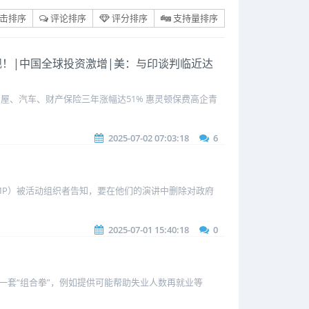
击排序
评论排序
评分排序
支持量排序
福建舰！|中国全球投资激增|美：与印谈判临近达
圾房屋、汽车、财产保险三年涨幅达51% 惠灵顿保费高企青
2025-07-02 07:03:18
6
th MP）被活动组织者告知，要在他们的演讲中删除对政府
2025-07-01 15:40:18
0
的还有一套“组合拳”，例如提供可能帮助失业人数再就业等