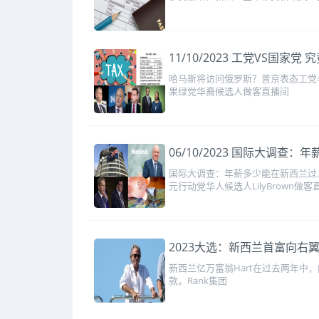
11/10/2023 工党VS
哈马斯将访问俄罗斯？普京表态工党
果绿党华裔候选人做客直播间
06/10/2023 国际大调
国际大调查：年薪多少能在新西兰过上
元行动党华人候选人LilyBrown做客
2023大选：新西兰首富向右翼
新西兰亿万富翁Hart在过去两年中，
款。Rank集团