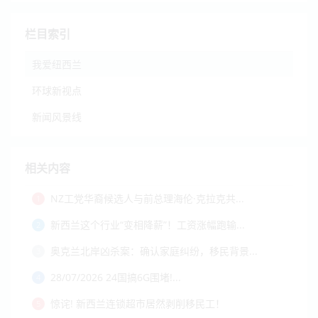
栏目索引
我爱纽西兰
环球新视点
新闻风景线
相关内容
NZ工党华裔候选人与前总理海伦·克拉克共...
1
新西兰这个行业“变相降薪”！工资涨幅跑输...
2
奥克兰北岸凶杀案：确认家庭纠纷，移民背景...
3
28/07/2026 24国搞6G围堵!...
4
惊诧! 新西兰连锁超市居然剥削移民工！
5