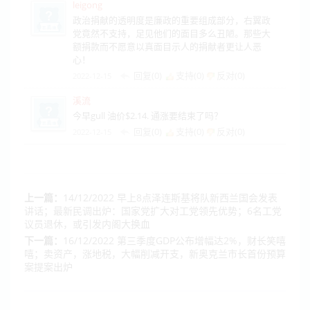
leigong
政治捐献的透明度是廉政的重要组成部分，右翼政
党竟然不支持，足见他们的面目多么丑陋。那些大
额捐款而不愿意以真面目示人的捐献者更让人恶
心！
回复(0)
支持(
0
)
反对(
0
)
2022-12-15
溪流
今早gull 油价$2.14. 通涨要结束了吗？
回复(0)
支持(
0
)
反对(
0
)
2022-12-15
上一篇：
14/12/2022 早上8点泽连斯基将队新西兰国会发表
讲话；最新民调出炉：国家党扩大对工党领先优势；6名工党
议员退休，或引发内阁大换血
下一篇：
16/12/2022 第三季度GDP公布增幅达2%，财长笑嘻
嘻；卖资产，涨地税，大幅削减开支，新奥克兰市长首份预算
案提案出炉