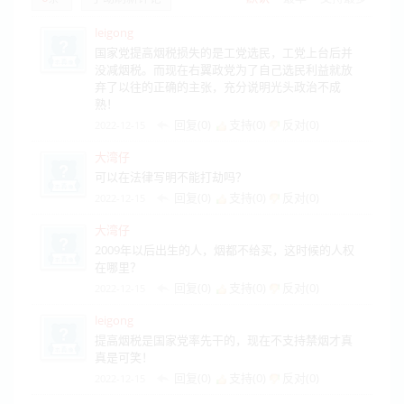
leigong
国家党提高烟税损失的是工党选民，工党上台后并
没减烟税。而现在右翼政党为了自己选民利益就放
弃了以往的正确的主张，充分说明光头政治不成
熟！
回复(0)
支持(
0
)
反对(
0
)
2022-12-15
大湾仔
可以在法律写明不能打劫吗？
回复(0)
支持(
0
)
反对(
0
)
2022-12-15
大湾仔
2009年以后出生的人，烟都不给买，这时候的人权
在哪里？
回复(0)
支持(
0
)
反对(
0
)
2022-12-15
leigong
提高烟税是国家党率先干的，现在不支持禁烟才真
真是可笑！
回复(0)
支持(
0
)
反对(
0
)
2022-12-15