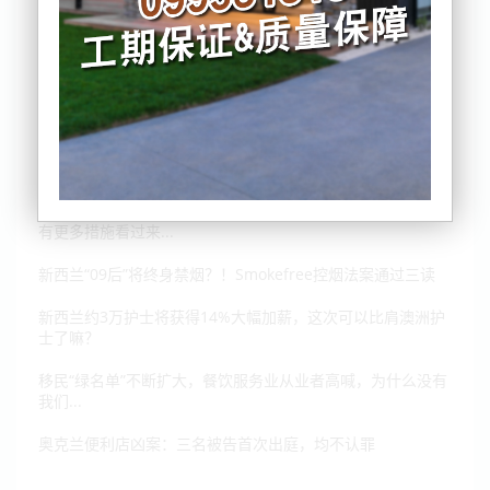
政府通胀纾困“礼包”来了：燃油税减免、公交半价获延长，还
有更多措施看过来...
新西兰“09后”将终身禁烟？！Smokefree控烟法案通过三读
新西兰约3万护士将获得14%大幅加薪，这次可以比肩澳洲护
士了嘛？
移民“绿名单”不断扩大，餐饮服务业从业者高喊，为什么没有
我们...
奥克兰便利店凶案：三名被告首次出庭，均不认罪