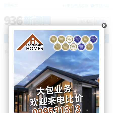
繁體中文
电台在线收听
节目互动
用户注册
用户登录
文章
网站首页
节目互动
我爱纽西兰
15/12/2022 政府通胀纾困“礼包”来了：燃
油税减免、公交半价获延长；新西兰“09
后”将终身禁烟？！Smokefree控烟法案通
过三读
我爱纽西兰
2022-12-15 06:33:21