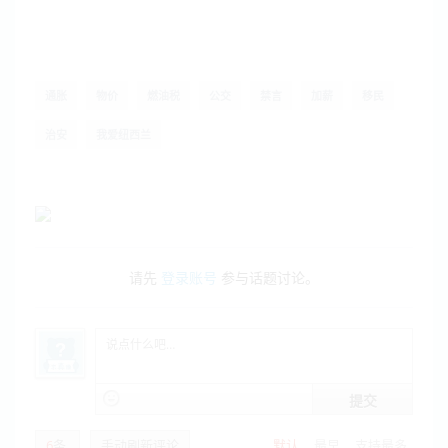
通胀
物价
燃油税
公交
禁言
加薪
移民
治安
我爱纽西兰
请先
登录账号
参与话题讨论。
提交
6
条
手动刷新评论
默认
最早
支持最多