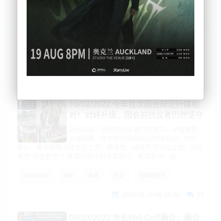
列表
时间排序
点击排序
评论排序
评分排序
支持量排序
10/02/2022 今年首次国会辩论针锋相
对！对峙升级，国会前抗议者仍然坚守
对峙升级！国会前抗议者仍然坚守，冲撞警察，
大唱国歌....今年首次国会辩论针锋相对：物价、
房价、租金成焦点租金已上天！国家党、绿党齐齐剑指工党，政府
考虑“租金管控”？各国共存计划逐渐展开，美国各州、加
OMICRON
房价
租金
抗议
我爱纽西兰
2022-02-10 06:26:08
22
09/03/2022 市长Phil Goff确诊；确诊