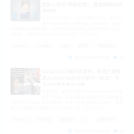
医护人员可“带阳返岗”，居家隔离时间
或缩短
市长PhilGoff确诊；社区新增再破2万，居家隔
离时间或缩短医疗结构的真正挑战降至，政府允
许感染新冠病毒的医护人员“带阳返岗”新西兰被俄罗斯列为“不友
好国家”，政府宣布持有NZ签证的乌克兰人可立即入
OMICRON
市长确诊
乌克兰
俄罗斯
我爱纽西兰
2022-03-09 06:27:50
32
24/02/2022 确诊率提升，新西兰很快
进入Omicron应对计划下一阶段？今
天中午发布会见分晓
总理预计，新西兰“很快”进入Omicron应对计划
的下一阶段，防疫措施将会如何变化？国会抗议
人群中至少有两人检测呈阳性；本周六还有全国性抗议游行，警方
表示不排除武力清场新西兰央行加息三连，OCR正式回
OMICRON
第三阶段
国会抗议
OCR
我爱纽西兰
2022-02-24 06:26:10
18