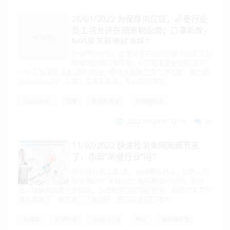
26/01/2022 为保障供应链，必要行业
员工将允许在隔离期返岗；口罩新规，
N95是不是更好选择？
为保障供应链，总理将宣布允许必要行业员工在
隔离期返岗口罩新规，N95是否是更好的选择？
1400万快速监测盒5周内抵达；学校大量购买空气净化器，够力抵
抗Omicron吗？元宵灯会再次取消，市长表示遗憾，
OMICRON
口罩
快速检测盒
我爱纽西兰
2022-01-26 06:12:16
26
11/02/2022 快速检测免隔离细节来
了，你是“关键行业”吗？
国会抗议进入第4天，对峙继续升级，过百人已
被逮捕政府“关键行业”免隔离细则公布，无症
状、快检阴性便可免隔离，企业赶紧注册涨价警告！新西兰天然气
费也要涨了....据说是为了我们好....新西兰龙虾盯紧中
免隔离
关键行业
OMICRON
物价
我爱纽西兰