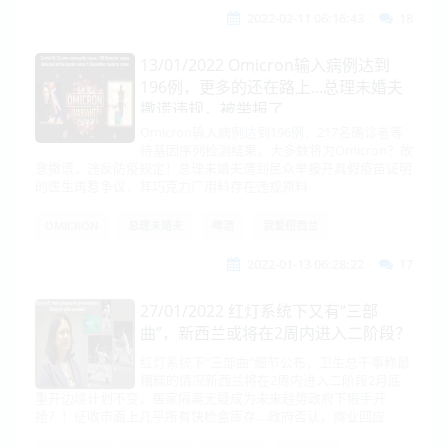
2022-02-11 06:16:43
18
13/01/2022 Omicron输入病例达到
196例，更多的还在路上...总理未婚夫
撒谎违规，被举报了
Omicron输入病例达到196例，217名确诊者等
待基因序列检测结果，大多数将为Omicron？故
意撒谎，违反防疫规定！总理未婚夫遭到民众举报开具假疫苗证明
的医生再惹争议，其巧克力厂用料存在违规原料
OMICRON
总理未婚夫
啤酒
我爱纽西兰
2022-01-13 06:28:22
17
27/01/2022 红灯系统下又有“三部
曲”，新西兰或将在2周内进入二阶段？
红灯系统下“三部曲”细节公布，卫生总干事称最
糟糕的情况新西兰将在2周内进入二阶段2月底
重开边境计划不变，居家隔离无疑成为未来趋势政府下狠手开
抢？！征收市面上几乎所有快检盒库存....政府否认，商业回应