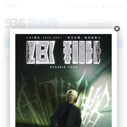
繁體中文
电台在线收听
节目互动
用户注册
用户登录
文章
网站首页
节目互动
搜索
条件筛选
栏目分类
不限
我爱纽西兰
环球新视点
新闻风景线
内容搜索
搜索