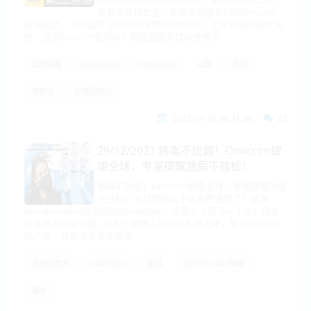
随意丢弃快检盒，疫情应对部长回应Novavax
疫苗抵达，今天起可上网预约注射欠租900万！工党公屋政策大失
败，还是Covid19惹的祸？新西兰国有媒体合并方
自我隔离
NOVAVAX
OMICRON
公屋
房价
乌克兰
我爱纽西兰
2022-03-10 06:31:36
23
29/12/2021 病毒不放假！Omicron肆
虐全球，专家提醒放假不放松！
病毒不放假！Omicron肆虐全球，专家提醒放假
不放松！不打疫苗就不能免费医疗了？总理
JacindaArdern给出回应BoxingDay，新西兰人花了一个亿！但是
吸金能力已被分散...18岁少年跳入水中再未浮上来，警方5天后发
现尸体，假期溺水事件激增
我爱纽西兰
OMICRON
疫苗
BOXING DAY购物
溺水