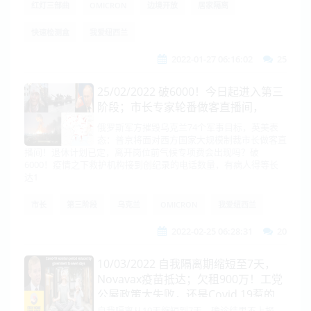
红灯三部曲
OMICRON
边境开放
居家隔离
快速检测盒
我爱纽西兰
2022-01-27 06:16:02
25
25/02/2022 破6000！今日起进入第三
阶段；市长专家轮番做客直播间，
俄罗斯军方摧毁乌克兰74个军事目标，英美表
态：普京将面对西方国家大规模制裁市长做客直
播间！退休计划已定，离开岗位前气候专项费会出现吗？破
6000！疫情之下救护机构接到创纪录的电话数量，有病人得等长
达1
市长
第三阶段
乌克兰
OMICRON
我爱纽西兰
2022-02-25 06:28:31
20
10/03/2022 自我隔离期缩短至7天，
Novavax疫苗抵达；欠租900万！工党
公屋政策大失败，还是Covid 19惹的
祸？
自我隔离从10天缩短到7天，确诊结果不上报，