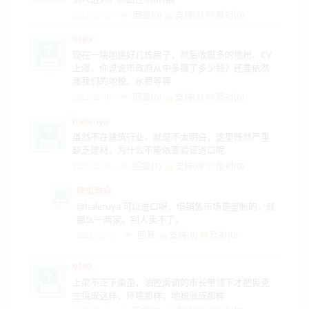
回复(0)
支持(
1
)
反对(
0
)
2022-02-10
9189
现在一块地建好几栋房子，然后收很多的地税、CV
上涨，你说说市政府从中多赚了多少钱？还要依然
涨我们的地税、水费等等
回复(0)
支持(
1
)
反对(
0
)
2022-02-10
haleruya
虽然不在建筑行业，就是不太明白，这里既然严重
缺乏建材，为什么不能依靠验证进口呢
回复(1)
支持(
0
)
反对(
0
)
2022-02-10
吃瓜群众
@haleruya 可以进口呀，但销售市场是垄断的，就
那么一两家。别人卖不了。
回复
支持(
0
)
反对(
0
)
2022-02-10
9189
上梁不正下梁歪，油腔滑调的市长带领下才把奥克
兰搞成这样，环境那样，地税涨成那样