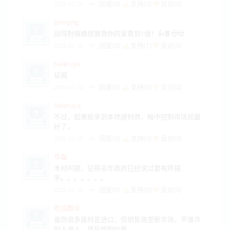
回复(0)
支持(
0
)
反对(
0
)
2022-02-22
jennyng
說得對曉嬌發展商你的家賣到1億！👍🧧😍😍
回复(0)
支持(
1
)
反对(
0
)
2022-02-10
haleruya
证据
回复(0)
支持(
0
)
反对(
0
)
2022-02-10
haleruya
不过，如果能拿到本地建材商，暗中控制市场就最
好了。
回复(0)
支持(
0
)
反对(
0
)
2022-02-10
华磊
木材问题，记得去年政府已经说过要有所插
手。。。。。。。
回复(0)
支持(
0
)
反对(
0
)
2022-02-10
吃瓜群众
虽然很多建材是进口，但销售商垄断市场，不准许
别人进入。然后控制价格。