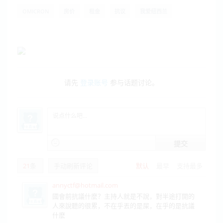
OMICRON
房价
租金
抗议
我爱纽西兰
请先
登录账号
参与话题讨论。
提交
21
条
手动刷新评论
默认
最早
支持最多
annyctf@hotmail.com
國會前抗議什麼？主持人就是不說，對半途打開的
人來說聽的很累，不在乎丟的是屎，在乎的是抗議
什麽