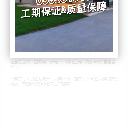
对峙升级！国会前抗议者仍然坚守，冲撞警察，大唱国歌....
今年首次国会辩论针锋相对：物价、房价、租金成焦点
租金已上天！国家党、绿党齐齐剑指工党，政府考虑“租金管
控” ？
各国共存计划逐渐展开，美国各州、加拿大各省逐步解除防疫
措施，英国考虑确诊者无需再隔离....