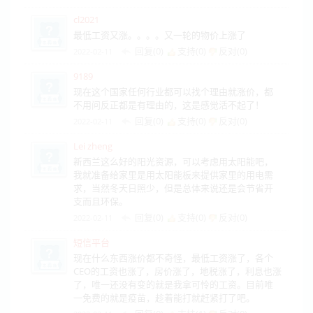
cl2021
最低工资又涨。。。。又一轮的物价上涨了
回复(0)
支持(
0
)
反对(
0
)
2022-02-11
9189
现在这个国家任何行业都可以找个理由就涨价，都
不用问反正都是有理由的，这是感觉活不起了！
回复(0)
支持(
0
)
反对(
0
)
2022-02-11
Lei zheng
新西兰这么好的阳光资源，可以考虑用太阳能吧，
我就准备给家里是用太阳能板来提供家里的用电需
求，当然冬天日照少，但是总体来说还是会节省开
支而且环保。
回复(0)
支持(
0
)
反对(
0
)
2022-02-11
短信平台
现在什么东西涨价都不奇怪，最低工资涨了，各个
CEO的工资也涨了，房价涨了，地税涨了，利息也涨
了，唯一还没有变的就是我拿可怜的工资。目前唯
一免费的就是疫苗，趁着能打就赶紧打了吧。