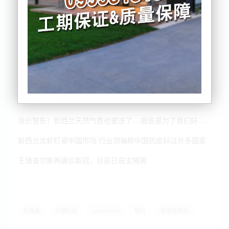
国会抗议进入第4天，对峙继续升级，过百人已被逮捕
政府“关键行业”免隔离细则公布，无症状、快检阴性便可免隔
离，企业赶紧注册
涨价警告！新西兰天然气费也要涨了....据说是为了我们好....
新西兰龙虾盯紧中国市场 行业领袖称中国抗疫好过许多国家
王储查尔斯再确诊新冠，目前已自主隔离
免隔离
关键行业
OMICRON
物价
我爱纽西兰