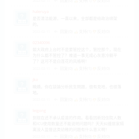
回复(0)
支持(
1
)
反对(
0
)
2022-02-11
haleruya
是否清洁能源，一直以来，全部都是给政治绑架
的。
回复(0)
支持(
1
)
反对(
0
)
2022-02-11
02340096
姐大政府上台时不是要管控这个，管控那个，现在
为什么都不管控了？难道一事无成心灰意冷躺平
了？这可不是白莲花的风格啊！
回复(0)
支持(
1
)
反对(
0
)
2022-02-11
jko
曉嬌，你在談論分析民生問題，很有見地，也很落
地。
回复(0)
支持(
1
)
反对(
0
)
2022-02-11
leigong
到现在还不承认疫苗的作用。看看因新冠住院人数
和ICU使用数量还不能说明问题吗？天天纠缠居家隔
离没人监督这类幼稚的问题有什么意义啊！
回复(0)
支持(
0
)
反对(
0
)
2022-02-11