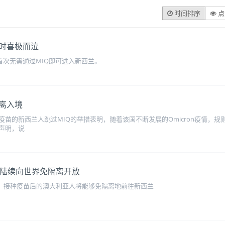
时间排序
点
时喜极而泣
人首次无需通过MIQ即可进入新西兰。
离入境
苗的新西兰人跳过MIQ的举措表明，随着该国不断发展的Omicron疫情，
声明，说
月陆续向世界免隔离开放
开始，接种疫苗后的澳大利亚人将能够免隔离地前往新西兰