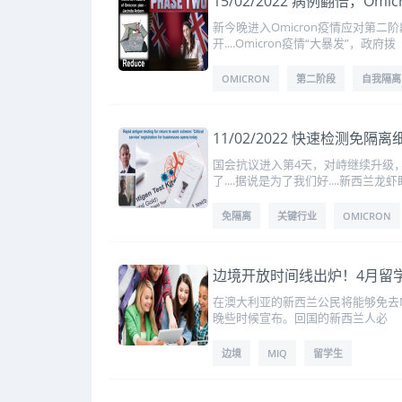
15/02/2022 病例翻倍，
新今晚进入Omicron疫情应对第
开....Omicron疫情“大暴发”，政府拨
OMICRON
第二阶段
自我隔离
11/02/2022 快速检测免
国会抗议进入第4天，对峙继续升级
了....据说是为了我们好....新西兰龙
免隔离
关键行业
OMICRON
边境开放时间线出炉！4月留
在澳大利亚的新西兰公民将能够免去MI
晚些时候宣布。回国的新西兰人必
边境
MIQ
留学生