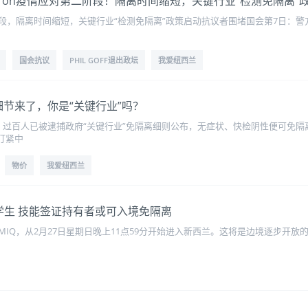
Omicron疫情应对第二阶段！隔离时间缩短，关键行业“检测免隔离”
二阶段，隔离时间缩短，关键行业“检测免隔离”政策启动抗议者围堵国会第7日：
国会抗议
PHIL GOFF退出政坛
我爱纽西兰
隔离细节来了，你是“关键行业”吗？
，过百人已被逮捕政府“关键行业”免隔离细则公布，无症状、快检阴性便可免
虾盯紧中
物价
我爱纽西兰
学生 技能签证持有者或可入境免隔离
Q，从2月27日星期日晚上11点59分开始进入新西兰。这将是边境逐步开放的五个阶