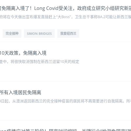
客也可免隔离入境了！Long Covid受关注，政府成立研究小组研究
在今天做出宣布爆发直接赶上“大Boss”，卫生总干事称BA.2可能让新西兰躲
完全接种
SIMON BRIDGES
我爱纽西兰
10天政策，免隔离入境
查中，将很快取消强制在新西兰逗留10天的规定
所有入境居民免隔离
布，从3月3日起，从澳洲返回新西兰的完全接种疫苗的居民将不再需要进行自我隔离。所