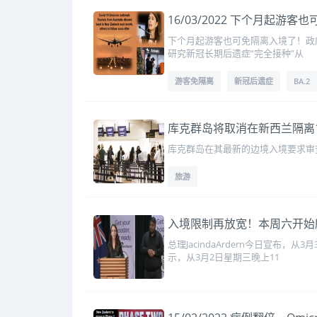
16/03/2022 下个月起游
下个月起游客也可免隔离入境了！政府将
研究新冠长期后遗症“完全接种”从
游客免隔离
新冠后遗症
BA.2
库克群岛将取消在新西兰隔离
库克群岛在其最新的边境入境要求审
旅游
入境限制再放宽！本周六开始
总理JacindaArdern今日宣
示，从3月2日星期三晚上11