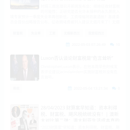
时隔三周总理召开新闻发布会：排除征收财富税
的可能性；正研究是否允许未接种的永久居民入
境专家预计一季度失业率再创新低，工资增幅将跑赢通胀？基建委
员会首份战略报告公布，征收拥堵费被列入建议无烟月来了！无烟
财富税
失业率
工资
无烟新西兰
我爱纽西兰
2022-05-03 07:26:49
10
Luxon否认谈论财富税是“危言耸听”
ChristopherLuxon表示，在他本周早些时候发
表评论建议JacindaArdern实施财富税并没有危
言耸听。
2022-05-04 13:21:34
0
税收
28/04/2023 财算案早知道：资本利得
税、财富税、飓风税统统没有！| 澳新
大对比第二弹：澳大利亚生活成本真的
比新西兰低吗？
“2023财算案”早知道：资本利得税、财富税、飓