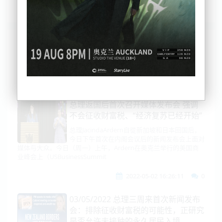
列表
时间排序
点击排序
评论排序
评分排序
支持量排序
总理返国后首次召开媒体发布会 强调
不会征收财富税、“经济复苏已经开始”
总理JacindaArdern自從新加坡和日本回国后，
今日下午首次在内阁会议后的新闻发布会上面对
媒体与大众。今日（周一）上午，Ardern在奥克兰举行的美国商
业峰会上（USBusinessSummit
2022-05-02 16:26:11
0
03/05/2022 总理三周来首次新闻发布
会：排除征收财富税的可能性，正研究
是否允许未接种的永久居民入境