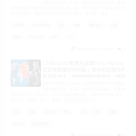
风税统统没有！只有一半的学生按时上学？最新
调查数据震惊教育界澳新大对比第二弹：澳大利亚生活成本真的比
新西兰低吗？央行提议放宽LVR信贷限制，置业者、投资
预算案
资本利得税
税收
教育
澳新对比
纽澳
物价
生活成本
房产
LVR
2023-04-28 07:07:20
7
13/06/2023 新西兰总理Chris Hipkins
官宣将率团访问中国 | 意大利总理贝卢
斯科尼逝世 | 中韩继续针锋相对，韩国
外长：所有后果需自负
新西兰总理ChrisHipkins官宣将率团访问中国绿
党税收新计划，总理、反对党这样回应，财富税
真的要来了？1万投诉，只有3名租客遭驱逐，公屋属说好的“大力
执法”呢？治安？房价？通胀？民调揭露新西兰人
总理
中国
财富税
税收
公屋
治安
通胀
新西兰
我爱纽西兰
2023-06-13 07:43:57
6