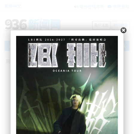
繁體中文
电台在线收听
节目互动
用户注册
用户登录
文章
网站首页
搜索
条件筛选
栏目分类
不限
新闻资讯
节目互动
商家黄页
内容搜索
搜索