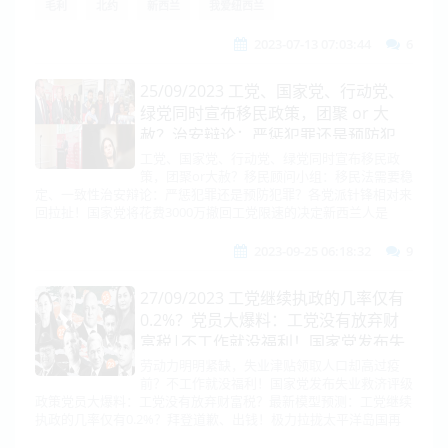
毛利
北约
新西兰
我爱纽西兰
2023-07-13 07:03:44
6
25/09/2023 工党、国家党、行动党、
绿党同时宣布移民政策，团聚 or 大
赦？治安辩论：严惩犯罪还是预防犯
罪？各党派针锋相对；新西兰人是否愿
工党、国家党、行动党、绿党同时宣布移民政
策，团聚or大赦？移民顾问小组：移民法需要稳
意征收财富税？
定、一致性治安辩论：严惩犯罪还是预防犯罪？各党派针锋相对来
回拉扯！国家党将花费3000万撤回工党限速的决定新西兰人是
2023-09-25 06:18:32
9
27/09/2023 工党继续执政的几率仅有
0.2%？党员大爆料：工党没有放弃财
富税|不工作就没福利！国家党发布失
业救济评级政策
劳动力明明紧缺，失业津贴领取人口却高过疫
前？不工作就没福利！国家党发布失业救济评级
政策党员大爆料：工党没有放弃财富税？最新模型预测：工党继续
执政的几率仅有0.2%？拜登道歉、出钱！极力拉拢太平洋岛国再