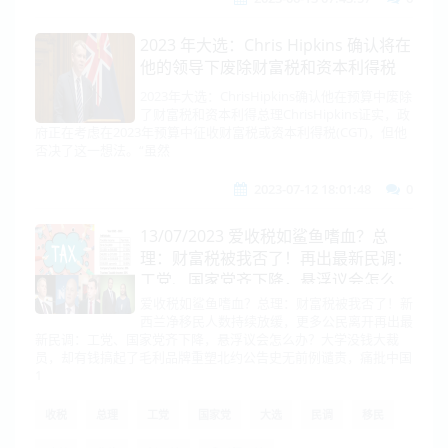
2023 年大选：Chris Hipkins 确认将在
他的领导下废除财富税和资本利得税
2023年大选：ChrisHipkins确认他在预算中废除
了财富税和资本利得总理ChrisHipkins证实，政
府正在考虑在2023年预算中征收财富税或资本利得税(CGT)，但他
否决了这一想法。“虽然
2023-07-12 18:01:48
0
13/07/2023 爱收税如鲨鱼嗜血？总
理：财富税被我否了！再出最新民调：
工党、国家党齐下降，悬浮议会怎么
办？
爱收税如鲨鱼嗜血？总理：财富税被我否了！新
西兰净移民人数持续放缓，更多公民离开再出最
新民调：工党、国家党齐下降，悬浮议会怎么办？大学没钱大裁
员，却有钱搞起了毛利品牌重塑北约公告史无前例谴责，痛批中国
1
收税
总理
工党
国家党
大选
民调
移民