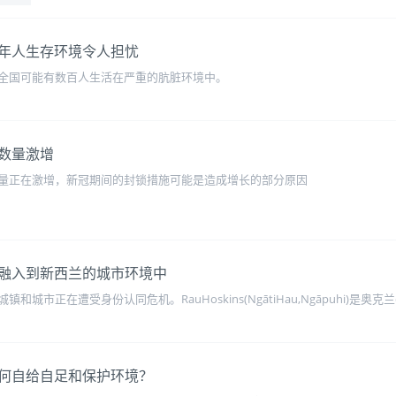
年人生存环境令人担忧
全国可能有数百人生活在严重的肮脏环境中。
数量激增
量正在激增，新冠期间的封锁措施可能是造成增长的部分原因
融入到新西兰的城市环境中
在遭受身份认同危机。RauHoskins(NgātiHau,Ngāpuhi)是奥克兰design
何自给自足和保护环境？