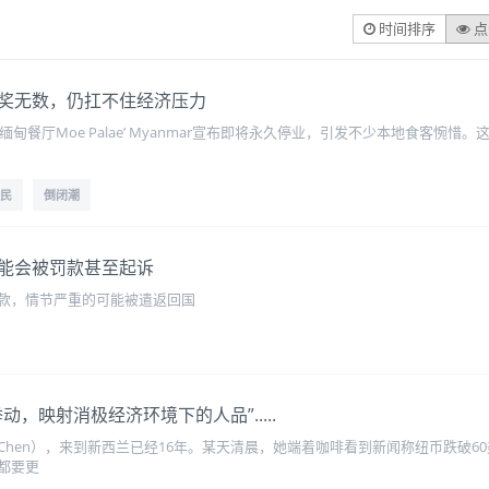
时间排序
点
奖无数，仍扛不住经济压力
ad的知名缅甸餐厅Moe Palae’ Myanmar宣布即将永久停业，引发不少本地
民
倒闭潮
能会被罚款甚至起诉
款，情节严重的可能被遣返回国
，映射消极经济环境下的人品”.....
ng Chen），来到新西兰已经16年。某天清晨，她端着咖啡看到新闻称纽币跌
都要更