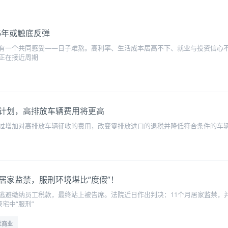
26年或触底反弹
有一个共同感受——日子难熬。高利率、生活成本居高不下、就业与投资信心不足
正在接近周期
计划，高排放车辆费用将更高
过增加对高排放车辆征收的费用，改变零排放进口的退税并降低符合条件的车
居家监禁，服刑环境堪比“度假”！
逃避缴纳员工税款，最终站上被告席。法院近日作出判决：11个月居家监禁，
宅中“服刑”
兰商业