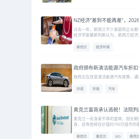
NZ经济“差到不能再差”，20
过去一年，新西兰不少家庭和企业都
经济学家最新判断认为，新西兰经济
新西兰
经济环境
政府颁布新清洁能源汽车折扣
政府正在改变清洁能源汽车政策，通
环保
环境
汽车
奥克兰富商承认逃税！法院判
奥克兰一名身家不菲的富商，因长期
身，还有他将在价值约700万纽币的豪
新西兰
奥克兰
IRD
新西