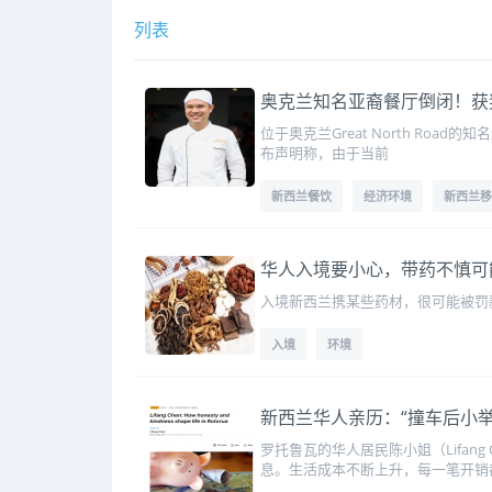
列表
奥克兰知名亚裔餐厅倒闭！获
位于奥克兰Great North Ro
布声明称，由于当前
新西兰餐饮
经济环境
新西兰移
华人入境要小心，带药不慎可
入境新西兰携某些药材，很可能被罚
入境
环境
新西兰华人亲历：“撞车后小举动
罗托鲁瓦的华人居民陈小姐（Lifa
息。生活成本不断上升，每一笔开销