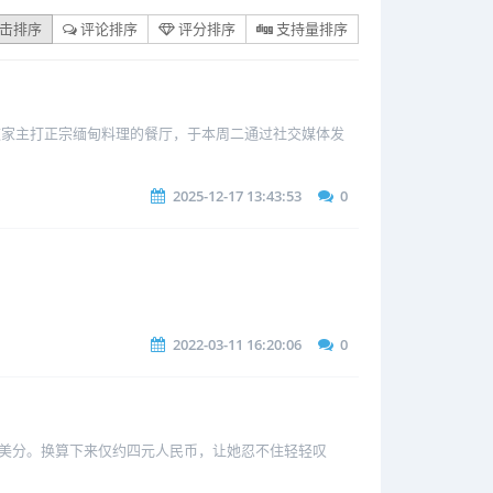
击排序
评论排序
评分排序
支持量排序
食客惋惜。这家主打正宗缅甸料理的餐厅，于本周二通过社交媒体发
2025-12-17 13:43:53
0
2022-03-11 16:20:06
0
破60美分。换算下来仅约四元人民币，让她忍不住轻轻叹