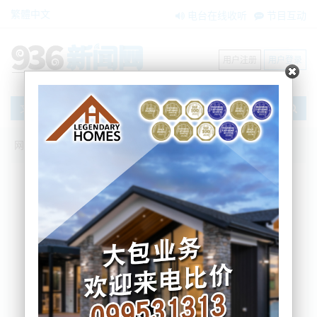
繁體中文
电台在线收听
节目互动
用户注册
用户登录
文章
网站首页
搜索
条件筛选
栏目分类
不限
新闻资讯
节目互动
商家黄页
内容搜索
搜索