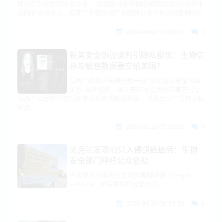
精尖的生物医药研发企业。”德国欧洲新侨网总编辑高翔3日接受中
新网采访时表示，成都市生物医药产业的前沿水平和国际影响力让
2026-06-04 13:39:23
0
新美安全协议谈判引隐私担忧：生物信
息与敏感数据要交给美国？
新西兰政府正与美国就一项“强化边境安全伙伴
关系”展开谈判，相关安排可能涉及向美方共享
新西兰公民的生物识别信息及其他敏感数据，引发民众广泛的隐私
忧虑。
2026-02-26 07:20:55
0
奥克兰发现43只入侵胡蜂蜂后：生物
安全部门呼吁公众协助
今年夏天在奥克兰发现的黄脚胡蜂（Vespa
velutina）蜂后数量已增至43只。
2026-01-20 08:33:33
0