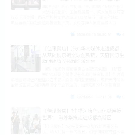
威士兰或弃台投陆|新西兰大选格局生
再创纪录！新西兰初级产业出口飙至643亿纽币
大选格局出炉：工党稳居第一，两大党魁认可度
变！两大党魁都不香了！
双双下滑炸锅！国家党指控工党政策现182亿纽币巨额资金缺口十
年后新西兰囚犯数量将暴涨超三成，女性在押人员涨幅惊人百
2026-06-15 06:50:51
6
【佳讯聚焦】海外华人媒体走进成都 |
从基础展示到全球创新链，天府国际生
物城构筑医药制造新生态
（四川省侨界摄影委员会 赵建斌供图）【新西
兰BNE佳讯全媒体记者张瀚月综合报道】作为成
渝地区双城经济圈建设在生物医药领域的重要载体，成都天府国际
生物城正通过构建完整的全产业链生态，加速吸引全球创新资源
2026-06-11 11:13:08
0
【佳讯聚焦】“生物医药产业何以连接
世界”！海外华媒走进成都高新区
【佳讯聚焦】“这是我第一次到成都高新区参
访，给人耳目一新的感觉。没想到成都有这么高