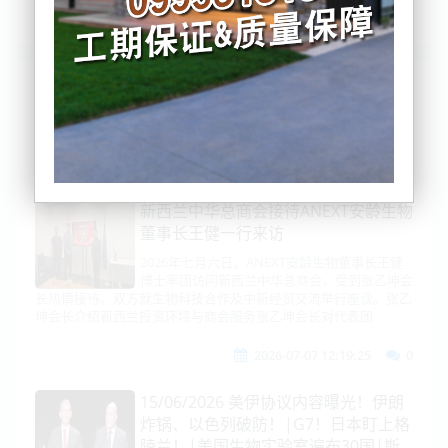
列表
时间排序
点击排序
评论排序
评分排序
支持量排序
新西兰中华总商会接待ANEXT安龄生物
董事长王健一行来访
2026年七月六日，ANEXT安龄生物董事长王健
博士率团访问新西兰中华总商会，受到张乙坤会
长热情接待。双方就生物科技合作及中新经贸交流举行座谈。张乙
坤会长介绍新西兰投资环境与商会服务张乙坤会长对代表团
2026-07-07 12:19:25
0
15/06/2026 美伊协议内容曝光！伊朗
炸锅、以色列破防！|G7！日本盯上格
陵兰！|美国生物实验室遍布30国|斯