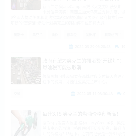
新西兰导演JaneCampion凭《犬之力》获奥斯
卡最佳导演奖！新西兰加大乌克兰支持力度，派
9名军人协助英国和北约搜集战场情报油价又要涨？政府将推行一
项新的“更清洁”燃油计划奥克兰的路边停车位即将大减
奥斯卡
乌克兰
油价
停车位
美洲杯
我爱纽西兰
2022-03-29 06:28:43
19
政府有望为奥克兰的拥堵费“开绿灯”：
燃油税可能被取消
很快司机可能就需要在高峰时段支付每天高达7
纽币的费用，才能往返奥克兰市中心。
2022-05-11 08:30:48
0
交通
每升3.15 奥克兰的燃油价格创新高！
据Gaspy发言人拉里·格林(LarryGreen)称，奥克
兰市中心的汽油价格昨晚创下历史新高，每升汽
油的价格为3.15纽币。之前的记录是一升91号汽