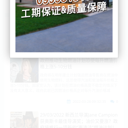
列表
时间排序
点击排序
评论排序
评分排序
支持量排序
政府推动生物燃油计划恐使每升燃油价
格上涨5-10分钱
政府将在明年建立计划强迫燃油零售商在燃油中
使用生物燃料，这恐使得汽油和柴油每升价格上
涨5-10分钱。国家党认为，该计划在燃油价格高度不稳定的情况下
没有太大意义，政府此前已因燃油价格高企对每升汽油价格减
2022-03-28 09:32:35
0
29/03/2022 新西兰导演Jane Campion
获奥斯卡最佳导演奖；油价又要涨？政
府将推行一项新的“更清洁”燃油计划！