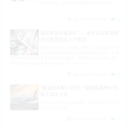
油3.09纽币。奥克兰限制最便宜的价格是每升
2.9
2022-05-13 10:20:36
0
国民美食也要涨价？！渔业业主哀嚎燃
油价格使渔业入不敷出
新西兰渔业的一位主要业者指出，除非捕鱼产业
也能开始获得与其他产业相同的燃料折扣，否则
可能会有很多船只必须继续停靠在港口，进而带来鱼货价格上涨，
甚至连新西兰国民美食‘鱼和薯条’（Fishandchips
2022-05-18 17:24:57
0
“燃油成本翻了两倍！”纽航提高票价归
咎于成本上涨
不断上涨的燃油和其他成本，促使新西兰航空公
司提高机票价格。
2022-06-14 12:14:17
0