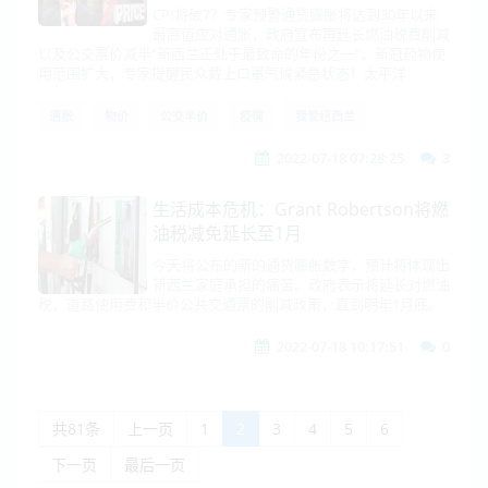
公交票价减半
CPI将破7？专家预警通货膨胀将达到30年以来
最高值应对通胀，政府宣布再延长燃油税费削减
以及公交票价减半“新西兰正处于最致命的年份之一”，新冠药物使
用范围扩大，专家提醒民众戴上口罩气候紧急状态！太平洋
通胀
物价
公交半价
疫情
我爱纽西兰
2022-07-18 07:28:25
3
生活成本危机：Grant Robertson将燃
油税减免延长至1月
今天将公布的新的通货膨胀数字，预计将体现出
新西兰家庭承担的痛苦。政府表示将延长对燃油
税、道路使用费和半价公共交通票的削减政策，直到明年1月底。
2022-07-18 10:17:51
0
共81条
上一页
1
2
3
4
5
6
下一页
最后一页