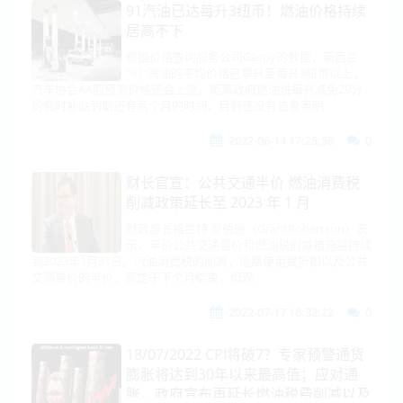
91汽油已达每升3纽币！燃油价格持续
居高不下
根据价格查询服务公司Gaspy的数据，新西兰
“91”汽油的平均价格已攀升至每升3紐幣以上，
汽车协会AA則预测价格还会上涨。距离政府燃油税每升减免29分
的临时补贴到期还有两个月的时间，目前还没有迹象表明
2022-06-14 17:25:58
0
财长官宣：公共交通半价 燃油消费税
削减政策延长至 2023 年 1 月
财政部长格兰特·罗伯逊（GrantRobertson）表
示，半价公共交通票价和燃油税削减措施将持续
到2023年1月31日。汽油消费税的削减，道路使用费折扣以及公共
交通票价的半价，原定于下个月结束，但现
2022-07-17 16:32:22
0
18/07/2022 CPI将破7？专家预警通货
膨胀将达到30年以来最高值；应对通
胀，政府宣布再延长燃油税费削减以及