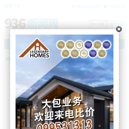
繁體中文
电台在线收听
节目互动
用户注册
用户登录
文章
网站首页
搜索
条件筛选
栏目分类
不限
新闻资讯
节目互动
商家黄页
内容搜索
搜索