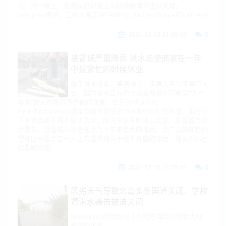
示，周一晚上，急救队已对镇上30起通报事件出队处理。
Dempsey表示，工作人员正在Feilding、Bunnythorpe和Palmerst
2021-12-13 21:09:09
0
基督城严重降雨 洪水迫使商家在一年
中最繁忙的时候休业
由于洪水泛滥，基督城的一家屠夫不得不关门大
吉，因为该市正在为市议会所说的可能是“几十
年来”最大的降雨事件做好准备。位于StAlbans的
PeterTimbsMeats通常圣诞节能迎来“500到600人”的生意，但今日
下午该店面不得不停止营业，因为洪水不断涌入店里。基督城市议
会警告，基督城正准备迎接几十年来最大的降雨。更广泛的坎特伯
雷地区可能会在一天之内遭受相当于两个月量的降雨，地表洪水已
经影响到该
2021-12-15 17:25:51
0
恶劣天气导致北岛多条国道关闭，学校
遭洪水袭击被迫关闭
MetService预测北岛上部和东海岸仍将有大规
模降雨天气。