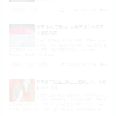
2022-02-07 07:12:41
0
天气预报
洪水
大雨 洪水 导致Buller地区部分房屋再
次连夜撤离
对于西海岸Buller地区议会来说，这是一个忙碌
的夜晚，大雨迫使部分房屋撤离。新西兰消防和
紧急事务部（FENZ）表示，消防员接到报告称，Westport、
Reefton、Granity和Waimang
2022-02-10 07:47:16
0
西海岸
大雨
天气
热带低气压逼近新西兰造成洪水、滑坡
和道路封闭
多维飓风正在横扫新西兰中部，给许多地区带来
了大风、大雨和大浪，人们被警告要为一天的狂
风暴雨做好准备。到目前为止，北岛南部受到的冲击最大--由于山
体滑坡，惠灵顿的几户人家一夜之间被疏散。许多道路被关闭，