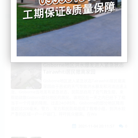
列表
时间排序
点击排序
评论排序
评分排序
支持量排序
Gisborne地区洪水爆发进入紧急状态
Tairawhiti居民撤离家园
Gisborne地区进入紧急状态Tairawhiti居民撤离
家园由于恶劣的天气导致洪水暴发和河流迅速上
涨，Gisborne当地发布紧急状态，民防部启用了充气救生艇，来
帮助疏散Gisborn部分地区的居民。该地区在一天之内已经下了相
当于一个月量的降雨，过去24小时内，Gisborne的部分地区降雨
量超过200毫米。警方、军方和民防局组成了救难小组，到洪水较
严重的区域一户一户敲门，呼吁民众撤离。在Wa
2021-11-04 20:11:57
0