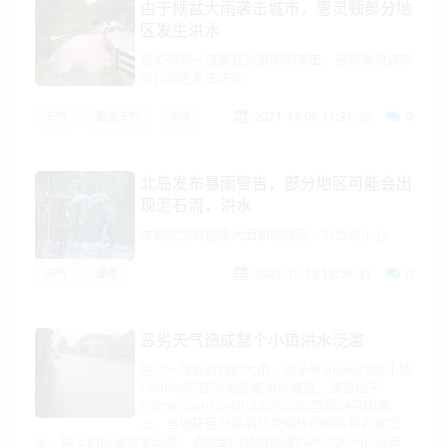
由于倾盆大雨袭击城市，惠灵顿部分地
区发生洪水
惠灵顿周一遭受狂风暴雨的袭击，暴雨导致该市
部分地区发生洪水
2021-12-06 11:21:35
0
天气
恶劣天气
洪水
北岛发布暴雨警告，部分地区可能会出
现泥石流，洪水
本周北岛将迎来大面积的降雨，外出请小心
2021-12-13 12:38:41
0
天气
暴雨
恶劣天气造成整个小镇洪水泛滥
经过一段长时间的大雨，位于Manawatū的小镇
Feilding的部分地区被洪水淹没。该镇位于
PalmerstonNorth以北约20公里的54号国道
上，当地居民分享到社交媒体的照片和视频显
示，镇上的街道洪水泛滥。消防部门轮班经理CarlosDempsey表