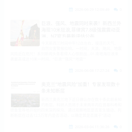
2026-06-29 12:09:49
0
巨浪、强风、地震同时来袭！新西兰外
海现10米狂浪,菲律宾7.8级强震震动亚
洲，NZ官方最新评估公布
今天新西兰时间中午12点左右，接连的天气、
自然灾害警报拉响。一时间，大浪、飓风、地震
风险近在咫尺！系列新闻头条看得人心惊胆战....01.南地海巨浪来
袭最高或达10米一时间，“巨浪”“强风”“地震”“
2026-06-08 17:27:24
0
奥克兰“地震风险”加重！专家发现数十
条未知断层
新西兰奥克兰地下近日确认存在数十条此前未知
的断层。科研人员将于未来两年内在普基科希和
德鲁里等地开挖约四米深的探沟，通过观察地层是否发生错动，判
断断层在过去12.5万年内是否活动，以确定其是否属于“活动
2026-03-04 11:36:26
0