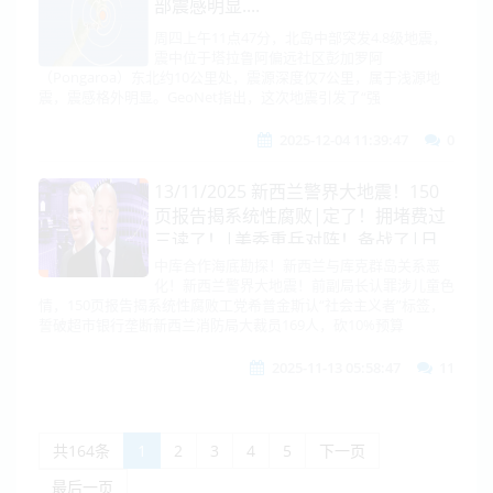
部震感明显....
周四上午11点47分，北岛中部突发4.8级地震，
震中位于塔拉鲁阿偏远社区彭加罗阿
（Pongaroa）东北约10公里处，震源深度仅7公里，属于浅源地
震，震感格外明显。GeoNet指出，这次地震引发了“强
2025-12-04 11:39:47
0
13/11/2025 新西兰警界大地震！150
页报告揭系统性腐败|定了！拥堵费过
三读了！|美委重兵对阵！备战了|日
本解禁武器出口！印度海军“下饺子”，
中库合作海底勘探！新西兰与库克群岛关系恶
化！新西兰警界大地震！前副局长认罪涉儿童色
俄军组建新兵种|澳洲、欧盟剑指中国
情，150页报告揭系统性腐败工党希普金斯认“社会主义者”标签，
危网络安全|中库携手！澳新破防
誓破超市银行垄断新西兰消防局大裁员169人，砍10%预算
2025-11-13 05:58:47
11
共164条
1
2
3
4
5
下一页
最后一页