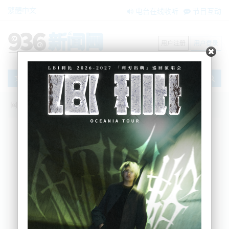
繁體中文
电台在线收听
节目互动
用户注册
用户登录
文章
网站首页
搜索
条件筛选
栏目分类
不限
新闻资讯
节目互动
商家黄页
内容搜索
搜索