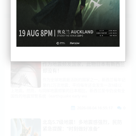
列表
时间排序
点击排序
评论排序
评分排序
支持量排序
作为地震频发国家，此物日本有新西兰
却没有！
作为全球地震最活跃的国家之一，新西兰每年记
录约2万次地震，平均每年还会发生一次6级以
上地震。然而，与同样地震频繁的日本相比，新西兰至今仍没有全
国性的地震预警系统（earthquake early wa
2026-08-04 16:55:17
0
北岛5.7级地震！多地震感强烈，民防
紧急提醒：“时刻做好准备”