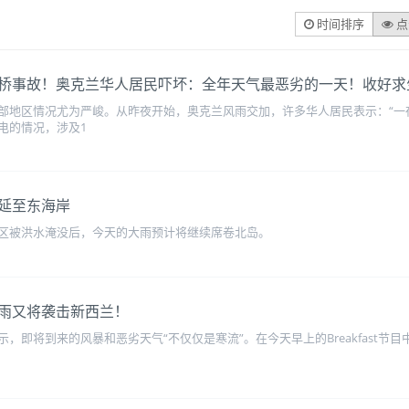
时间排序
点
事故！奥克兰华人居民吓坏：全年天气最恶劣的一天！收好求生指南
部地区情况尤为严峻。从昨夜开始，奥克兰风雨交加，许多华人居民表示：“一
电的情况，涉及1
延至东海岸
区被洪水淹没后，今天的大雨预计将继续席卷北岛。
雨又将袭击新西兰！
nLaw表示，即将到来的风暴和恶劣天气“不仅仅是寒流”。在今天早上的Breakfa