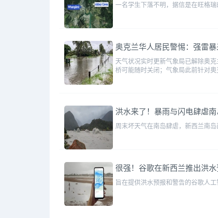
一名学生下落不明，据信是在旺格瑞
奥克兰华人居民警惕：强雷暴来
天气状况实时更新气象局已解除奥克
桥可能随时关闭；气象局此前针对奥
洪水来了！暴雨与闪电肆虐南
周末坏天气在南岛肆虐，新西兰南岛西
很强！谷歌在新西兰推出洪水预
旨在提供洪水预报和警告的谷歌人工