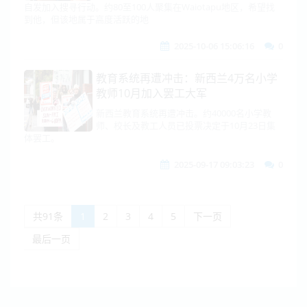
自发加入搜寻行动。约80至100人聚集在Waiotapu地区，希望找
到他，但该地属于高度活跃的地
2025-10-06 15:06:16
0
教育系统再遭冲击：新西兰4万名小学
教师10月加入罢工大军
新西兰教育系统再遭冲击。约40000名小学教
师、校长及教工人员已投票决定于10月23日集
体罢工。
2025-09-17 09:03:23
0
共91条
1
2
3
4
5
下一页
最后一页