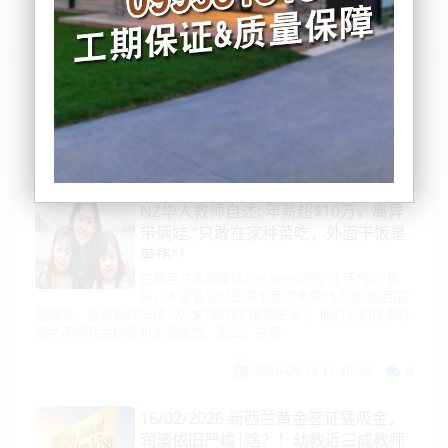
列表
时间排序
点击排序
评论排序
评分排序
支持量排序
NZ华人教师自述: 年薪超$10万，离异
带俩娃,“只敢在家种菜吃，外面干饭是
奢侈”！
在新西兰本地媒体The Spinoff的“生活代价”板
块，大家看到过亚裔工程师年薪15万想“润回国”
的故事，也看到过年薪10万女律师的“拮据生活”。他们分别代表新
西兰不同社会阶级和生活状态。那么，在新
2026-05-13 11:46:20
0
16/02/2026 新西兰黄金签证猛吸金，
润澳依旧严峻|啥？！幼教近三成教师