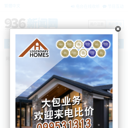
繁體中文
电台在线收听
节目互动
用户注册
用户登录
文章
网站首页
搜索
条件筛选
栏目分类
不限
新闻资讯
节目互动
商家黄页
内容搜索
搜索