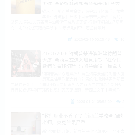
无证|金价飙升引新西兰淘金热|慕安
会中美订习特会！德国率大型商务团访
钱来了！新西兰黄金签证吸金33.9亿纽币，优秀
毕业生外流依旧严峻中国春节带火新西兰南岛，
华！欧洲向东看没那么简单|伊朗怂
游客入境破350万新西兰幼教近三成教师无证 行业师资隐忧凸显奥
了！|歼-35战机狂升级|中国约谈七家
克兰北部岩池实施两年禁采令 守护潮间带生态金价飙升
电商
2026-02-16 05:59:43
10
21/01/2026 特朗普杀进澳洲建特朗普
大厦|新西兰或进入加息周期|NZ全国
教师荒全球招聘|特朗普霸道，加拿大
怒模拟美军入侵！马克龙忤逆，或被税
特朗普集团杀进澳洲！黄金海岸要建特朗普大厦
奥克兰住房政策大转向？集约化规划将调整新西
200%|俄欧要硬刚！
兰教师荒炸了！全国缺445人急招海外人才新西兰要加息？新任央
行行长或调整利率路径惊魂！药房配错药，新西兰女子中毒濒危
2026-01-21 05:58:29
8
“教师职业不香了”？新西兰学校全面缺
老师，奥克兰最严重
新学期刚刚开始，新西兰中小学却迎来一个不太