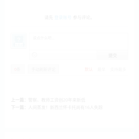
请先
登录账号
参与评论。
提交
0
条
手动刷新评论
默认
最早
支持最多
上一篇：
警察、教师工资创20年来新低
下一篇：
人间蒸发！新西兰怀卡托尚有16人失踪