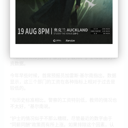
Infometrics的经济学家分析了教师、护士和警察的工
资数据。
今年早些时候，首席预报员加雷斯·基尔南指出，数据
显示，这三个部门的工资在各种指标上相对于过去是
较低的。
“与历史标准相比，警察的工资特别低，教师的情况也
不太好，”基尔南说。
“护士的情况似乎不那么糟糕，尽管最近的数字由于
“同薪同酬”政策而有所上涨。如果排除这个因素，认