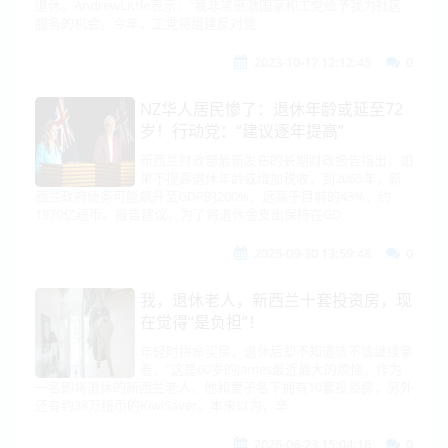
退休。AndrewLittle表示：“我非常感激国家和工党给予我为社区
服务的机会。今年，工党将组建反对党
2023-10-17 12:12:45
0
NZ华人居民惨了：退休年龄或延至72
岁！行动党：“建议逐年提高”
新西兰财政部最新发布的长期财政报告指出，如
果不提高退休年龄或增加税收，到2065年，新
西兰政府债务可能飙升至GDP的200%，远高于目前的43%，约
1870亿纽币。报告建议，为了将退休金支出保持在GD
2025-09-30 13:59:48
0
我，退休老人，新西兰十套投资房，现
在觉得“是负担”！
年轻时拼命买房，退休后却不知道该不该继续拿
着。”这是60岁的James最近最大的烦恼。作为
一名即将退休的新西兰老人，他和妻子名下拥有10套投资房，另外
还有约38万纽币的KiwiSaver。本来以为，辛
2026-06-23 15:04:16
0