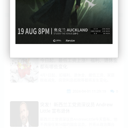
列表
时间排序
点击排序
评论排序
评分排序
支持量排序
今日起，最低工资上涨！福利、退休金
都有哪些变化
4月1日起，如福利、退休金、最低工资、家庭
税收减免、房贷利息抵税等都将发生变化。
2024-04-01 11:29:19
0
突发！新西兰工党资深议员 Andrew
Little 宣布退休
新西兰工党资深议员AndrewLittle今天宣布，他
不再接任第54届的国会议员，并将从政治舞台