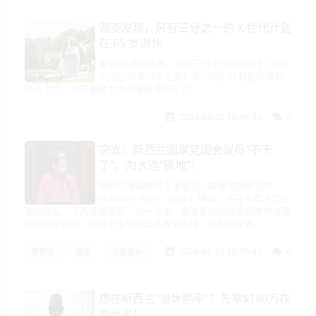
调查发现，只有三分之一的 X 世代计划
在 65 岁退休
援引Stuff的信息，只有三分之一的X世代（年龄
大约在43至58岁之间）表示他们计划在65岁时
停止工作，这可能是工作态度改变的征兆。
2023-03-25 13:49:53
0
突发：新西兰国家党国会议员“不干
了”，为大选“腾地”！
新西兰政坛再现人事变动。国家党国会议员
Maureen Pugh（68岁）确认，将在今年大选后
退出政坛，不再寻求连任。这一决定，意味着她将结束横跨地方政
府与国家议会、持续十余年的公共政治生涯，也为国家党
2026-01-23 16:39:43
0
新西兰
国会
议员退休
想在新西兰“退休躺平”？先拿$140万存
款出来！