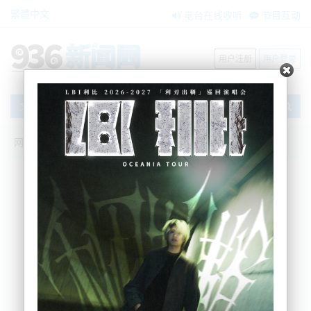
繁體中文
电台在线收听
节目互动
用户注册
用户登录
文章
网站首页
新闻资讯
搜索
条件筛选
栏目分类
不限
大洋洲新闻
国际要闻
BNE在两会
内容搜索
搜索