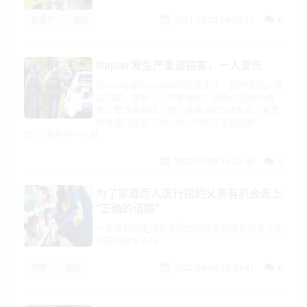
2021-12-25 09:05:15
0
圣诞节
盗窃
Napier发生严重盗窃案，一人重伤
在Napier的Taradale郊区发生了一起严重的入室
盗窃案，导致一人严重受伤，目前正在进行调
查。警方声明说，周六凌晨3点25分左右，紧急
服务部门接到了MurphyRd的入室盗窃报
告。"事件中一人受
2022-03-06 14:23:40
0
为了家庭而入店行窃的父亲有机会走上
“正确的道路”
一名声称因无法养家糊口而偷杂货被抓的男子正
在获得就业支持
2022-03-08 13:30:41
0
犯罪
盗窃