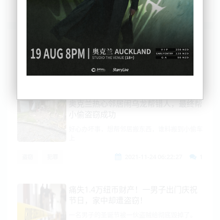
列表
时间排序
点击排序
评论排序
评分排序
支持量排序
奥克兰热心邻居闹乌龙帮错人，最终帮
小偷盗窃成功
好心办坏事，想帮邻居搬东西，谁料搬到小偷车
上
2021-11-24 06:22:27
1
盗窃
犯罪
痛失1.4万纽币财产！一男子出门庆祝
节日，家中却遭盗窃！
一名男子的圣诞节被一伙盗贼给彻底毁掉了。