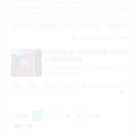
位专家呼吁，冬季学生必须戴口罩四名儿童深夜
闯入汉密尔顿一家商场，最小的仅有7岁！奥克兰中区杂货店遭盗
窃，开车逃逸的司机年仅12岁政府发布14亿基建大礼包，助
青少年犯罪
新冠口服药
基建
债务收入比
我爱纽西兰
2022-04-29 07:29:26
8
小心错失快递！新西兰邮政多个包裹被
非法篡改收货地址
NZPost的部分包裹被不法分子使用不当方法篡
改了货物的收货地点
2022-04-29 14:48:19
盗窃
邮政
快递
NZ POST
0
共86条
1
2
3
4
5
下一页
最后一页