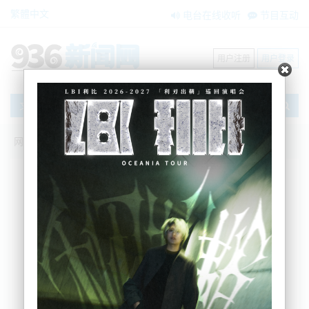
繁體中文
电台在线收听
节目互动
用户注册
用户登录
文章
网站首页
搜索
条件筛选
栏目分类
不限
新闻资讯
节目互动
商家黄页
内容搜索
搜索