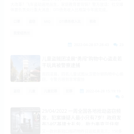
大改革？飞车盗劫遍地丛生，家庭教育要背锅？警方放话：社交媒
体要负责央行重大消息：DTI债务收入比框架今年底完成，
口罩
盗窃
MIQ
DTI债务收入比
税收
我爱纽西兰
2022-04-28 07:28:43
23
儿童盗贼团凌晨“勇闯”购物中心盗走若
干玩具被警察逮捕
周四凌晨，四名儿童试图从汉密尔顿购物中心偷
窃，令警方感到非常震惊
2022-04-28 15:19:19
盗窃
儿童
儿童犯罪
犯罪
0
29/04/2022 一周全国各地抢劫盗窃频
发，犯案嫌疑人最小只有7岁！政府发
布14亿基建大礼包，助力奥克兰住房
建设
又一款抗新冠口服药物昨日运抵奥克兰；150多