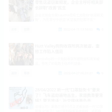
零售店盗窃案频发，企业主呼吁相关部
长辞职“改善”民生
企业主协会主席Kaushal怒斥工党政府“软弱和无
能”，为犯罪分子创造“天堂般的犯罪环境”！
2022-04-11 13:53:02
0
治安
犯罪
Hutt Valley狗狗收容所两次被盗，重
修工作陷入僵局
HuttValley的一个狗狗收容所建筑材料周末被
盗，损失了价值数千纽币的设备。
2022-04-27 08:31:21
0
盗窃
慈善
28/04/2022 新一代“口罩豁免卡”要来
了！飞车盗劫遍地丛生，家庭教育要背
锅？警方放话：社交媒体要负责
法律认可！新西兰将于5月正式推出新一代“口罩
豁免卡”判了！MIQ管制隔离系统侵权，或面临