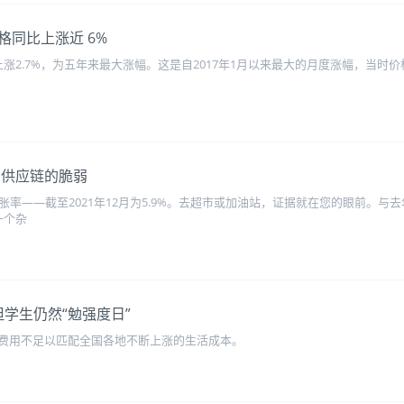
同比上涨近 6%
涨2.7%，为五年来最大涨幅。这是自2017年1月以来最大的月度涨幅，当时价
西兰供应链的脆弱
胀率——截至2021年12月为5.9%。去超市或加油站，证据就在您的眼前。与
一个杂
但学生仍然“勉强度日”
费用不足以匹配全国各地不断上涨的生活成本。