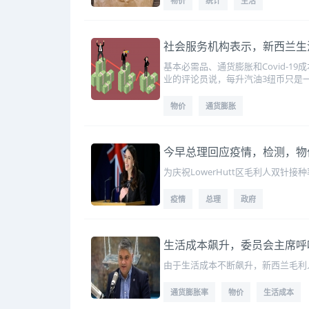
物价
统计
生活
社会服务机构表示，新西兰生
基本必需品、通货膨胀和Covid-
业的评论员说，每升汽油3纽币只是
物价
通货膨胀
今早总理回应疫情，检测，物
为庆祝LowerHutt区毛利人双针
疫情
总理
政府
生活成本飙升，委员会主席呼
由于生活成本不断飙升，新西兰毛利人
通货膨胀率
物价
生活成本