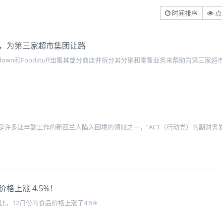
时间排序
点
，为第三家超市集团让路
down和Foodstuff出售其部分商店并拆分其分销和零售业务来帮助为第三家
只是许多让辛勤工作的新西兰人陷入困境的领域之一，”ACT（行动党）的副财务发言
格上涨 4.5%！
比，12月份的食品价格上涨了4.5%