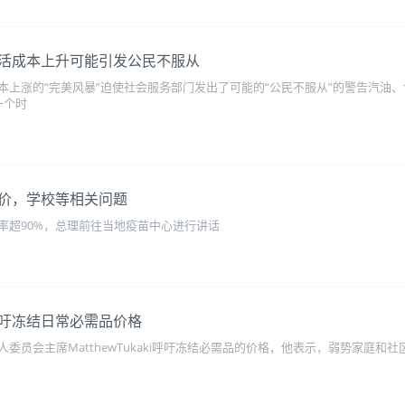
活成本上升可能引发公民不服从
19成本上涨的“完美风暴”迫使社会服务部门发出了可能的“公民不服从”的警告汽
一个时
价，学校等相关问题
接种率超90%，总理前往当地疫苗中心进行讲话
吁冻结日常必需品价格
委员会主席MatthewTukaki呼吁冻结必需品的价格，他表示，弱势家庭