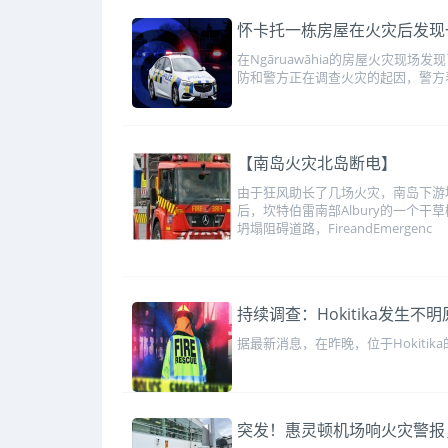
怀卡托一栋房屋在火灾后发现
在Ngāruawāhia的房屋火灾现
防和警方正在调查火灾的起因，警方
【南岛火灾北岛断电】
由于狂风助长了几场火灾，南岛下游地区经
后，坎特伯雷南部Albury的一个干草
坍塌阻碍道路，FireandEmergenc
持续调查：Hokitika发生
据最新消息，在昨晚，位于Hokiti
突发！惠灵顿机场响火灾警报