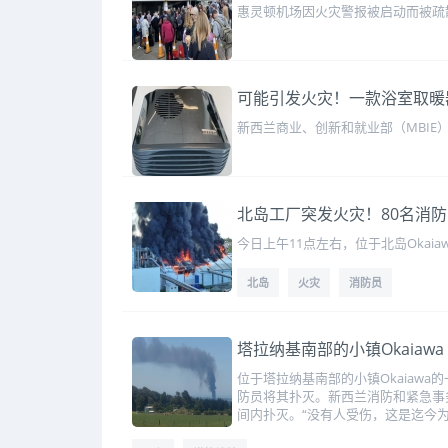
惠灵顿机场因火灾警报被启动而被疏
可能引发火灾！一款浴室取暖
新西兰商业、创新和就业部（MBIE）今
北岛工厂突发火灾！80名消防
今日上午11点左右，位于北岛Okaiawa的
北岛
火灾
消防员
塔拉纳基南部的小镇Okaiawa
位于塔拉纳基南部的小镇Okaiaw
防员将其扑灭。新西兰消防和紧急事
间内扑灭。“没有人受伤，这是迄今