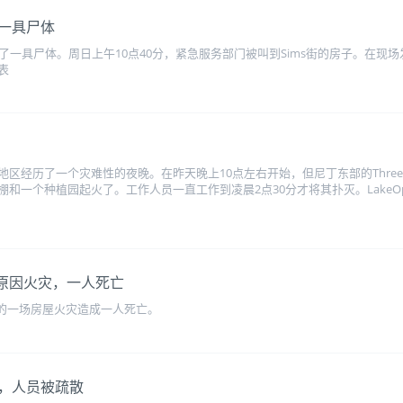
一具尸体
场发现了一具尸体。周日上午10点40分，紧急服务部门被叫到Sims街的房子。
表
历了一个灾难性的夜晚。在昨天晚上10点左右开始，但尼丁东部的ThreeMileH
棚和一个种植园起火了。工作人员一直工作到凌晨2点30分才将其扑灭。LakeOpuha
不明原因火灾，一人死亡
ka的一场房屋火灾造成一人死亡。
，人员被疏散