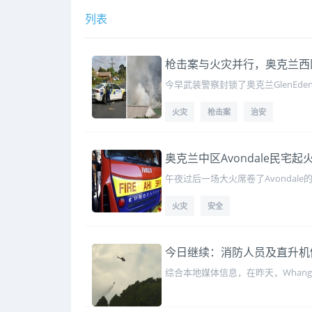
列表
枪击案与火灾并行，奥克兰西
今早武装警察封锁了奥克兰GlenEd
火灾
枪击案
治安
奥克兰中区Avondale民宅
午夜过后一场大火席卷了Avondal
火灾
安全
今日继续：消防人员及直升机仍奋
综合本地媒体信息，在昨天，Whan