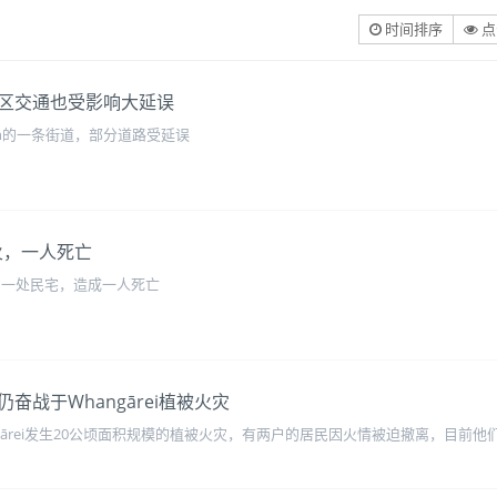
时间排序
点
区交通也受影响大延误
en的一条街道，部分道路受延误
起火，一人死亡
e的一处民宅，造成一人死亡
战于Whangārei植被火灾
gārei发生20公顷面积规模的植被火灾，有两户的居民因火情被迫撤离，目前