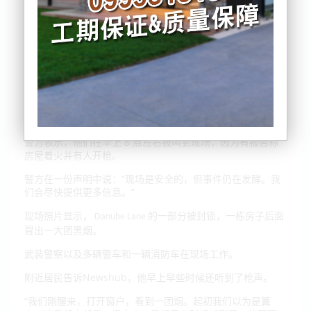
武装警察封锁了奥克兰 Glen Eden 的一条街道，在上述图中可
以看到一场大火在此地正在蔓延。
警方表示，他们在早上 8 点左右被叫到现场，因为有报告称
房屋着火并有人开枪。
警方在一份声明中说：“现场是安全的，但事件仍在发酵。我
们会尽快提供更多信息。”
现场照片显示，
的一部分被封锁，一栋房子后面
Danube Lane
冒出一大团黑烟。
武装警察以及多辆警车和一辆消防车在现场工作。
附近居民告诉Newshub，他早上早些时候还听到了枪声。
“我们刚醒来，打开窗户，看到一团烟。起初我们以为是篝