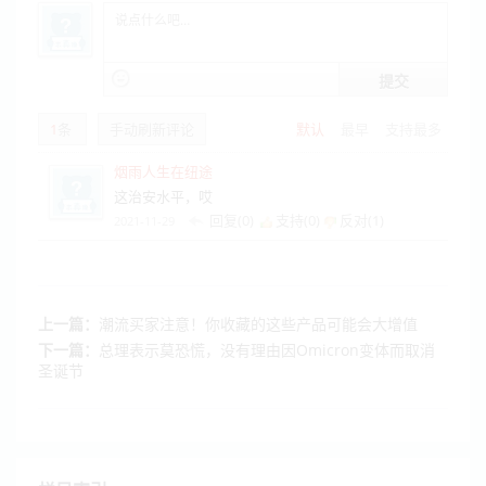
提交
1
条
手动刷新评论
默认
最早
支持最多
烟雨人生在纽途
这治安水平，哎
回复(0)
支持(
0
)
反对(
1
)
2021-11-29
上一篇：
潮流买家注意！你收藏的这些产品可能会大增值
下一篇：
总理表示莫恐慌，没有理由因Omicron变体而取消
圣诞节