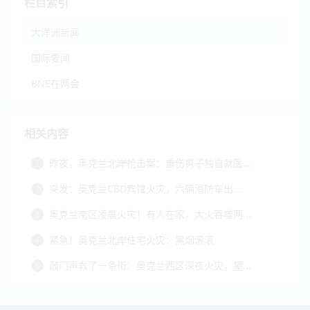
栏目索引
大洋洲新闻
国际要闻
BNE在两会
相关内容
昨夜，奥克兰北岸枪击案：重伤男子独自就医...
1
突发：奥克兰CBD宾馆火灾，六辆消防车出...
2
奥克兰南区凌晨火灾！有人在家，大火吞噬两...
3
紧急！奥克兰北岸住宅火灾：黑烟滚滚
4
敲门声救了一条街：奥克兰西区深夜火灾，屋...
5