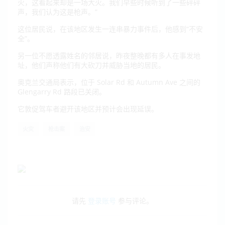
火，这看起来却是一场大火。我们早些时候听到了一些砰砰
声，我们认为这是枪声。”
这位居民说，在该地区发生一连串暴力事件后，他感到“不安
全”。
另一位不愿透露姓名的邻居说，昨夜整晚都有多人在事发地
址，他们声称他们有大砍刀并威胁当地的居民。
奥克兰交通局表示，位于 Solar Rd 和 Autumn Ave 之间的
Glengarry Rd 路段已关闭。
它敦促驾车者避开该地区并预计会出现延误。
火灾
枪击案
治安
请先
登录账号
参与评论。