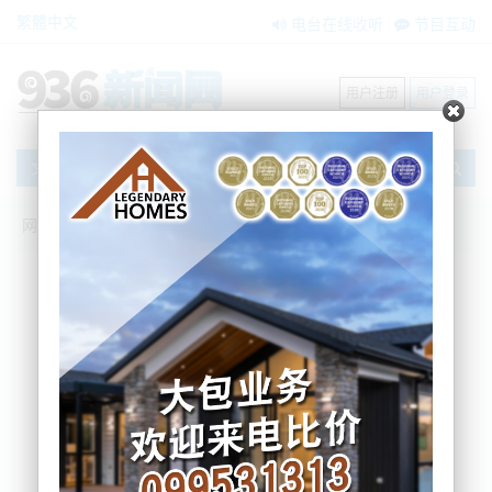
繁體中文
电台在线收听
节目互动
用户注册
用户登录
文章
网站首页
搜索
条件筛选
栏目分类
不限
新闻资讯
节目互动
商家黄页
内容搜索
搜索