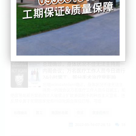
列表
时间排序
点击排序
评论排序
评分排序
支持量排序
总理确诊，身体状况不佳无法主持周一
内阁会议；万名医疗工作人员今日进行
24小时罢工，部分手术治疗受影响
总理JacindaArdern确诊，身体状况不佳无法主
持周一内阁会议万名医疗工作人员今日罢工，拒
绝医管局新方案新西兰人被禁止扩散美国枪手的种族主义宣言，违
反禁令属于犯罪国家党和行动党国会席位已够，可组
总理确诊
罢工
美国枪击案
芬兰
我爱纽西兰
2022-05-16 07:28:13
18