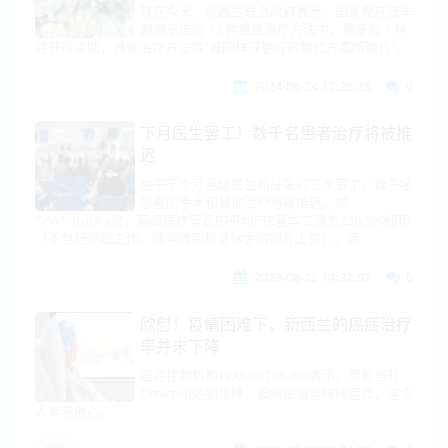
就在今天，新西兰联合政府表示，国家党在选举
期间承诺的 13 种癌症治疗方法中，最多有 7 种
将获得资助，其他治疗方法将“被同样或更好的替代方案所取代”。
2024-06-24 17:25:35
0
下月医生罢工！数千名患者治疗将被推
迟
由于下个月高级医生和牙医的三次罢工，数千名
患者的手术和其他治疗将被推迟。据
TeWhatuOra称，高级医疗官员的平均FTE基本工资为238,500纽币
（不包括轮班工作、随叫随到和退休金的额外工资）。高
2023-08-22 14:32:07
0
欣慰！疫情困难下，新西兰的癌症治疗
率并未下降
癌症控制机构TeAhooTeKahu表示，尽管当时
Omicron达到顶峰，但癌症服务持续运作，这令
人非常放心。