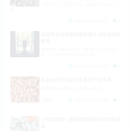
时摔断了几乎所有的骨头，她很庆幸自己还活
着。
2022-08-24 12:36:22
0
奥塔哥大学将氯胺酮将用于试验治疗抑
郁症
氯胺酮是一种麻醉药物，将在南岛进行临床试
验，以研究其治疗抑郁症的效果。
2024-03-27 10:39:21
0
新冠治疗药引起不平等的不良作用
新西兰政府已和药厂达成第一笔订单
2021-10-18 06:18:46
0
新冠
卫生部官宣！拨款资助癌症治疗及新药
品