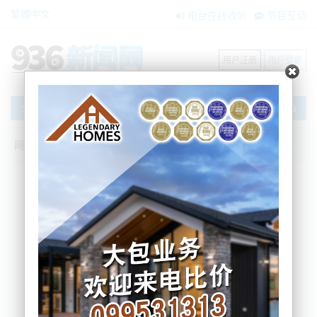
繁體中文
电台在线收听
节目互动
用户注册
用户登录
文章
网站首页
搜索
条件筛选
栏目分类
不限
新闻资讯
节目互动
商家黄页
内容搜索
搜索