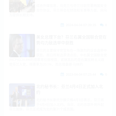
综合外媒信息，乌克兰与芬兰日前签署两国安全
合作协议，芬兰将会在财政和军事等方面，向乌
方提供长期支持。
2024-04-04 07:39:35
0
美女总理下台？芬兰右翼全国联合党在
势均力敌选举中获胜
芬兰的主要保守党宣布在一场激烈的议会选举中
获胜。周日所有选票清点后，中右翼全国联合党
(NCP)以20.8%的得票率位居榜首，紧随其后的是右翼民粹主义政
党芬兰人党，得票率为20.1%，而总理桑娜·马林的
2023-04-04 07:25:44
0
北约秘书长：芬兰4月4日正式加入北
约
北约秘书长斯托尔滕贝格4月3日表示，芬兰将
于4月4日加入北约。当日，北约总部外将升起
芬兰国旗，芬兰正式成为北约第31个成员国。