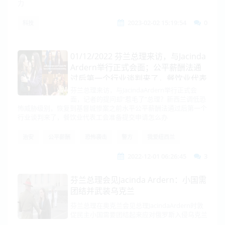
力
2023-02-02 15:19:54
0
科技
01/12/2022 芬兰总理来访，与Jacinda
Ardern举行正式会面；公平薪酬法通
过后第一个行业谈判来了，餐饮业代表
工会准备提交申请
芬兰总理来访，与JacindaArdern举行正式会
面，记者的提问却“惹毛了”总理？新西兰调低恐
怖威胁级别，恢复到基督城惨案之前水平公平薪酬法通过后第一个
行业谈判来了，餐饮业代表工会准备提交申请怎么办
治安
公平薪酬
恐怖袭击
警方
我爱纽西兰
2022-12-01 06:26:45
3
芬兰总理会见Jacinda Ardern：小国需
团结并武装乌克兰
芬兰总理在奥克兰会见总理JacindaArdern时敦
促民主小国需要团结起来应对俄罗斯入侵乌克兰