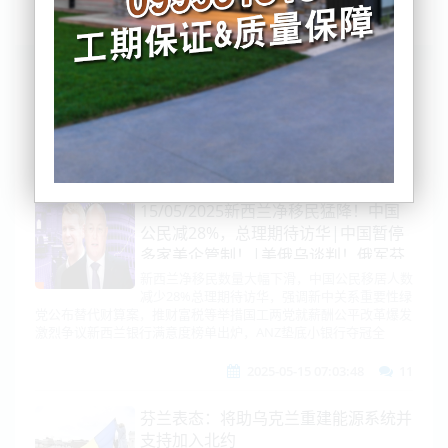
列表
时间排序
点击排序
评论排序
评分排序
支持量排序
15/05/2025新西兰净移民猛降！中国
公民减28%，总理期待访华|中国暂停
多家美企管制！|美俄乌谈判！俄军芬
兰边境集结！|印度举国大庆！点名霹
新西兰净移民数量大幅下滑，中国公民移居人数
减少28%总理期待访华，强调新中关系重要性绿
雳-15！|特朗普中东连大单！轰欧盟差
党公布替代财算案，推财富税等举措国工两党就薪酬公平改革爆发
劲！|菲中期选举杜特赢麻！|多名中
激烈争议新西兰银行满意度榜单出炉，ANZ垫底小银行夺冠全
公民在英失联
2025-05-15 07:03:48
11
芬兰表态：将助乌克兰重建能源系统并
支持加入北约