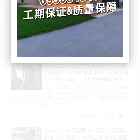
列表
时间排序
点击排序
评论排序
评分排序
支持量排序
08/07/2024 公交车有人狂言：杀了你
们所有人；少年陷网络赌博，狂刷父母
信用卡16000刀；远期报告预警惠灵
顿，气候变化恐生极端灾难；幼教润
公交车有人狂言：杀了你们所有人；少年陷网络
赌博，狂刷父母信用卡16000刀；远期报告预警
澳！工作量降低且薪资翻倍；从业30
惠灵顿，气候变化恐生极端灾难；幼教润澳！工作量降低且薪资翻
年亚裔医生转行开卡车
倍；从业30年亚裔医生转行开卡车
2024-07-08 06:53:53
11
15/03/2023 联盟要崩？绿党、毛利党
剑指工党“背叛”，气候应对政策红线已