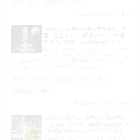
修路
治安
我爱纽西兰
新西兰
2023-03-07 06:23:41
5
06/03/2023 国家党重磅国情咨文，儿
童补贴金来了，每周最高$75 | “气候
罢课”游行登场，向政府高喊五大诉
求，部分有望得到满足 | 中国人大公布
奥克兰等地解除全国紧急状态，Vanuatu政府求
助，新西兰宣布提供飓风救援“气候罢课”游行登
会议日程，经济发展及扩增军费成焦点
场，向政府高喊五大诉求，部分有望得到满足...国家党重磅国情咨
文，儿童补贴金来了，每周最高$75！重建还得看
国家党
儿童补贴
气候变化
行动党
新西兰
我爱纽西兰
飓风
2023-03-06 06:06:23
3
03/03/2023人口普查在即，来画重点
了 | 旅游业者流失，隔壁老王也来抢人
| 环境部不到一年航空费近百万纽币，
被斥虚伪
环境部不到一年航空费近百万纽币，被斥虚伪，