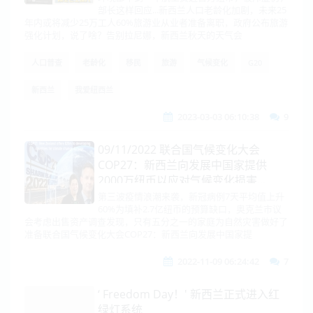
部长这样回应...新西兰人口老龄化加剧，未来25
年内或将减少25万工人60%旅游业从业者准备离职，政府公布旅游
强化计划，说了啥？告别拉尼娜，新西兰秋天的天气会
人口普查
老龄化
移民
旅游
气候变化
G20
新西兰
我爱纽西兰
2023-03-03 06:10:38
9
09/11/2022 联合国气候变化大会
COP27：新西兰向发展中国家提供
2000万纽币以应对气候变化损害...
第三波疫情浪潮来袭，新冠病例7天平均值上升
60%为填补2.7亿纽币的预算缺口，奥克兰市议
会考虑出售资产调查发现，只有五分之一的家庭为自然灾害做好了
准备联合国气候变化大会COP27：新西兰向发展中国家提
2022-11-09 06:24:42
7
‘ Freedom Day！' 新西兰正式进入红
绿灯系统