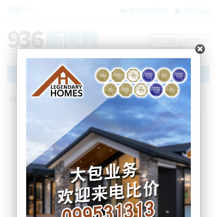
繁體中文
电台在线收听
节目互动
用户注册
用户登录
文章
网站首页
节目互动
搜索
条件筛选
栏目分类
不限
我爱纽西兰
环球新视点
新闻风景线
内容搜索
搜索