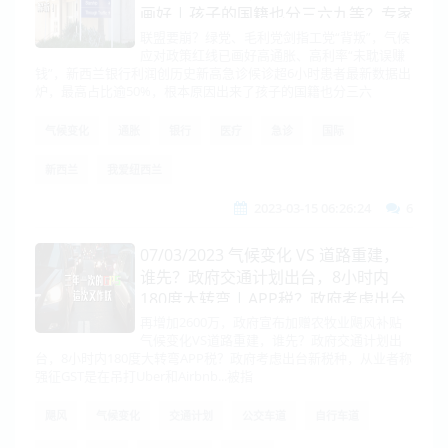
画好 | 孩子的国籍也分三六九等？专家
称这个大坑堪比定时炸弹
联盟要崩？绿党、毛利党剑指工党“背叛”，气候
应对政策红线已画好高通胀、高利率“未耽误赚
钱”，新西兰银行利润创历史新高急诊候诊超6小时患者最新数据出
炉，最高占比逾50%，根本原因出来了孩子的国籍也分三六
气候变化
通胀
银行
医疗
急诊
国际
新西兰
我爱纽西兰
2023-03-15 06:26:24
6
07/03/2023 气候变化 VS 道路重建，
谁先？政府交通计划出台，8小时内
180度大转弯 | APP税？政府考虑出台
新税种，从业者称强征GST是在吊打
再增加2600万，政府宣布加赠农牧业飓风补贴
气候变化VS道路重建，谁先？政府交通计划出
Uber和Airbnb
台，8小时内180度大转弯APP税？政府考虑出台新税种，从业者称
强征GST是在吊打Uber和Airbnb...被指
飓风
气候变化
交通计划
公交车道
自行车道