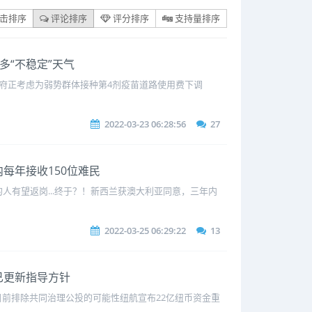
击排序
评论排序
评分排序
支持量排序
多“不稳定”天气
府正考虑为弱势群体接种第4剂疫苗道路使用费下调
2022-03-23 06:28:56
27
内每年接收150位难民
有望返岗...终于？！新西兰获澳大利亚同意，三年内
2022-03-25 06:29:22
13
府已更新指导方针
目前排除共同治理公投的可能性纽航宣布22亿纽币资金重