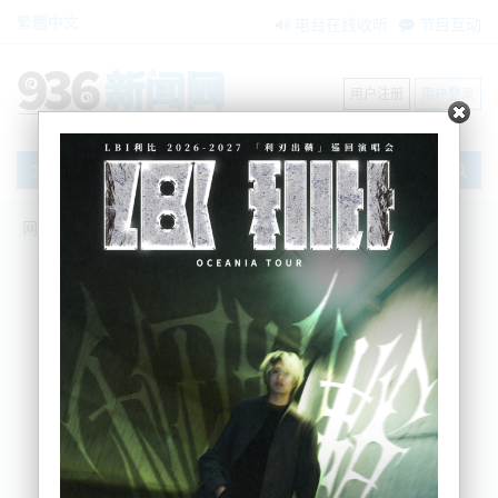
繁體中文
电台在线收听
节目互动
用户注册
用户登录
文章
网站首页
搜索
条件筛选
栏目分类
不限
新闻资讯
节目互动
商家黄页
内容搜索
搜索