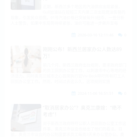
近期，新西兰多个地区的汽油供应出现紧张，
Gull加油站在短短三天内第二次出现燃油售罄的
现象，引发民众恐慌。91号汽油价格已突破每升3纽币，一些分析
人士警告，如果中东局势持续紧张，油价可能进一步飙升至每
2026-03-16 12:11:46
0
刚刚公布！新西兰居家办公人数达89
万！
前几个月，新西兰政府出台规则，要求政府部门
的员工回到办公室工作，以刺激市中心等地的经
济活力。同时奥克兰城市之心首席执行官Viv Beck呼吁所有打工人
回到办公室工作。然而，时间过去这么久，这项规则实施
2024-11-06 16:51:51
0
“取消居家办公”？奥克兰康嫂：“绝不
考虑”！
对于新西兰政府呼吁公职人员回到办公室工作这
件事，奥克兰市议会也给出了他们的看法。目
前，奥克兰市议会的办公制度要求员工每周3天来办公室办公。奥