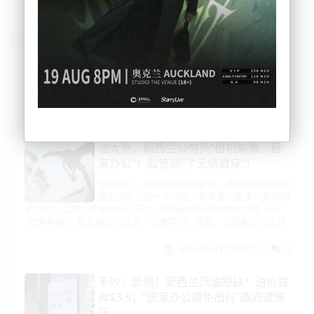
列表
时间排序
点击排序
评论排序
评分排序
支持量排序
油太贵，新西兰公务员“借机偷懒，居
家办公”！监管部门“无情戳穿”！
油价高企、中东局势持续紧张，新西兰政府内部
最近也在讨论一个问题：要不要让更多公务员回
家办公，以减少燃油消耗？不过，政府最终得出的结论却是——
“效果有限”。甚至有部门直言：如果学校、医院、法院都还在正常
2026-05-11 12:02:27
0
不妙：恐慌！新西兰汽油短缺！油价直
奔$3.5；“居家办公避免出行”政府遭施
压......