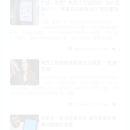
不妙：恐慌！新西兰汽油短缺！油价直
奔$3.5；“居家办公避免出行”政府遭施
压......
近期，新西兰多个地区的汽油供应出现紧张，
Gull加油站在短短三天内第二次出现燃油售罄的
现象，引发民众恐慌。91号汽油价格已突破每升3纽币，一些分析
人士警告，如果中东局势持续紧张，油价可能进一步飙升至每
2026-03-16 12:11:46
0
新西兰政府收紧居家办公规定！“摸鱼”
变难！
2024年9月23日，新西兰政府宣布收紧居家办公
（WFH）方面的规定。新西兰总理Christopher
Luxon指出，疫情期间引入的居家办公安排可能对职业发展、团队
协作和办公室文化造成不利影响。他提
2024-09-23 19:13:02
0
马斯克：取消居家办公 请为未来的艰
难时期做好准备