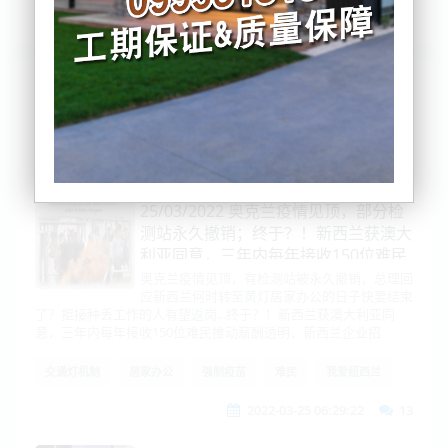
列表
时间排序
点击排序
评论排序
评分排序
支持量排序
25/03/2022 奥克兰疫情见顶，部分检
测站永久撤销；终于？！新西兰获澳大
利亚同意，三年内每年接收150位难民
奥克兰疫情见顶，有检测站被永久撤销，总理回
应新西兰何时转至黄灯居家办公的日子快要结束
了？拒接种丢工作的人有望返岗...终于？！新西兰获澳大利亚同
意，三年内每年接收150位难民推动薪酬透明，新西兰企业招
交通灯机制
居家办公
强制疫苗
难民
我爱纽西兰
2022-03-25 06:29:22
13