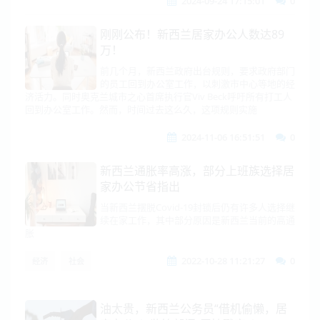
2024-09-24 17:15:01
0
刚刚公布！新西兰居家办公人数达89
万！
前几个月，新西兰政府出台规则，要求政府部门
的员工回到办公室工作，以刺激市中心等地的经
济活力。同时奥克兰城市之心首席执行官Viv Beck呼吁所有打工人
回到办公室工作。然而，时间过去这么久，这项规则实施
2024-11-06 16:51:51
0
新西兰通胀率高涨，部分上班族选择居
家办公节省指出
当新西兰摆脱Covid-19封锁后仍有许多人选择继
续在家工作，其中部分原因是新西兰当前的高通
胀
2022-10-28 11:21:27
0
经济
社会
油太贵，新西兰公务员“借机偷懒，居