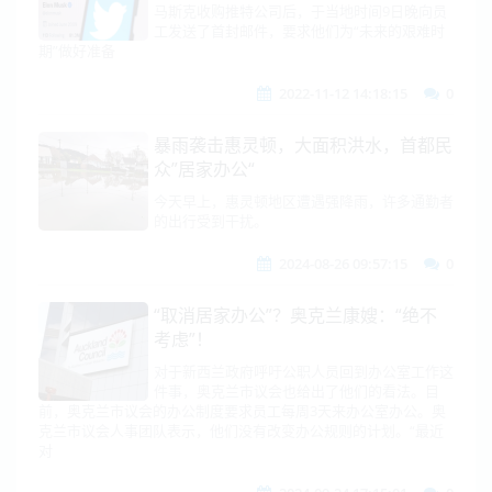
马斯克收购推特公司后，于当地时间9日晚向员
工发送了首封邮件，要求他们为“未来的艰难时
期”做好准备
2022-11-12 14:18:15
0
暴雨袭击惠灵顿，大面积洪水，首都民
众”居家办公“
今天早上，惠灵顿地区遭遇强降雨，许多通勤者
的出行受到干扰。
2024-08-26 09:57:15
0
“取消居家办公”？奥克兰康嫂：“绝不
考虑”！
对于新西兰政府呼吁公职人员回到办公室工作这
件事，奥克兰市议会也给出了他们的看法。目
前，奥克兰市议会的办公制度要求员工每周3天来办公室办公。奥
克兰市议会人事团队表示，他们没有改变办公规则的计划。“最近
对