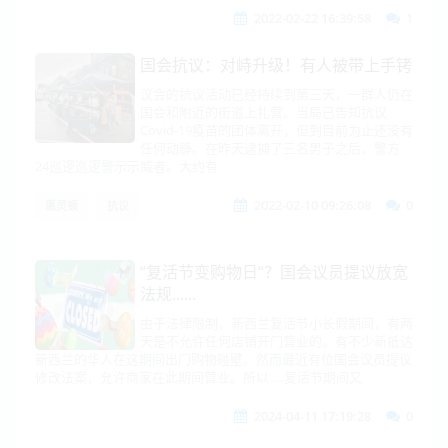
2022-02-22 16:39:58
1
国会抗议：对峙升级！有人被带上手铐
议会的抗议活动已经持续到第三天，一群人仍在
国会和附近的街道上扎营。当局已告知抗议
Covid-19疫苗的团体离开，但到目前为止还没有
任何动静。在昨天逮捕了三名男子之后，警方
24巡逻巡逻警示示威者。大约有
2022-02-10 09:26:08
0
惠灵顿
抗议
“复活节变购物日“？国会议员提议放宽
法规......
由于法律限制，新西兰复活节小长假期间，有两
天是不允许任何店铺开门营业的。有不少新抵达
新西兰的华人在这期间出门购物碰壁。然而最近有位国会议员提议
修改法案，允许商家在此期间营业。所以.....复活节期间又
2024-04-11 17:19:28
0