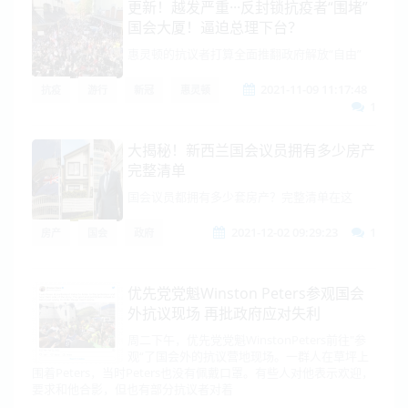
更新！越发严重···反封锁抗疫者“围堵”
国会大厦！逼迫总理下台？
惠灵顿的抗议者打算全面推翻政府解放“自由”
2021-11-09 11:17:48
抗疫
游行
新冠
惠灵顿
1
大揭秘！新西兰国会议员拥有多少房产
完整清单
国会议员都拥有多少套房产？完整清单在这
2021-12-02 09:29:23
1
房产
国会
政府
优先党党魁Winston Peters参观国会
外抗议现场 再批政府应对失利
周二下午，优先党党魁WinstonPeters前往"参
观“了国会外的抗议营地现场。一群人在草坪上
围着Peters，当时Peters也没有佩戴口罩。有些人对他表示欢迎，
要求和他合影，但也有部分抗议者对着