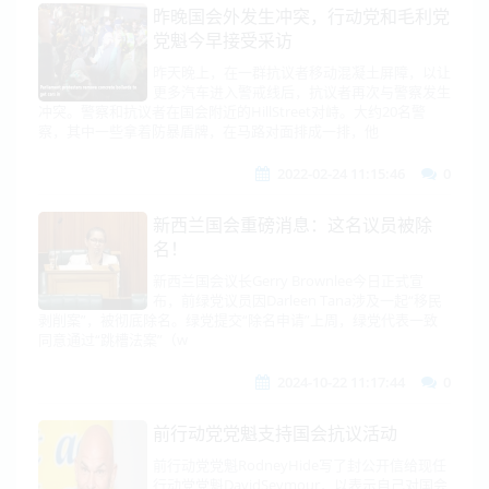
昨晚国会外发生冲突，行动党和毛利党
党魁今早接受采访
昨天晚上，在一群抗议者移动混凝土屏障，以让
更多汽车进入警戒线后，抗议者再次与警察发生
冲突。警察和抗议者在国会附近的HillStreet对峙。大约20名警
察，其中一些拿着防暴盾牌，在马路对面排成一排，他
2022-02-24 11:15:46
0
新西兰国会重磅消息：这名议员被除
名！
新西兰国会议长Gerry Brownlee今日正式宣
布，前绿党议员因Darleen Tana涉及一起“移民
剥削案”，被彻底除名。绿党提交“除名申请”上周，绿党代表一致
同意通过“跳槽法案”（w
2024-10-22 11:17:44
0
前行动党党魁支持国会抗议活动
前行动党党魁RodneyHide写了封公开信给现任
行动党党魁DavidSeymour，以表示自己对国会