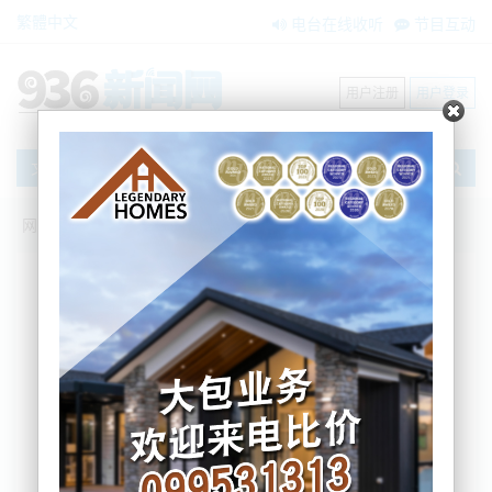
繁體中文
电台在线收听
节目互动
用户注册
用户登录
文章
网站首页
新闻资讯
搜索
条件筛选
栏目分类
不限
大洋洲新闻
国际要闻
BNE在两会
内容搜索
搜索