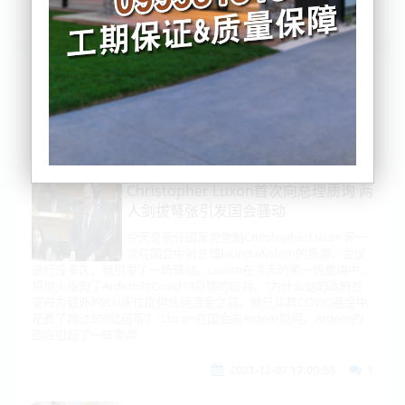
列表
时间排序
点击排序
评论排序
评分排序
支持量排序
Christopher Luxon首次向总理质询 两
人剑拔弩张引发国会骚动
今天是新任国家党党魁ChristopherLuxon第一
次在国会中对总理JacindaArdern的质询，会议
进行没多久，就引发了一场骚动。Luxon在今天的第一场质询中，
将炮火指向了Ardern对Covid19疫情的应对。“为什么她的政府在
宣布为额外的ICU床位提供任何资金之前，就已从其COVID基金中
花费了超过500亿纽币？”Luxon在国会向Ardern提问。Ardern的
回应引起了一阵笑声
2021-12-07 17:09:55
1