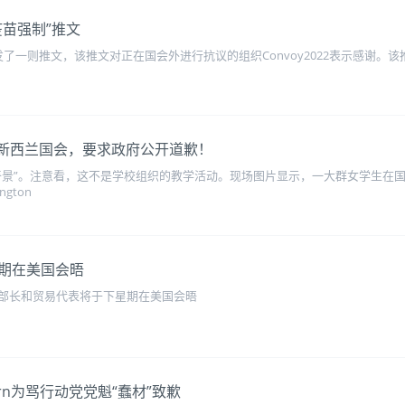
苗强制”推文
早前发了一则推文，该推文对正在国会外进行抗议的组织Convoy2022表示感谢
领新西兰国会，要求政府公开道歉！
奇景”。注意看，这不是学校组织的教学活动。现场图片显示，一大群女学生在
gton
期在美国会晤
部长和贸易代表将于下星期在美国会晤
dern为骂行动党党魁“蠢材”致歉