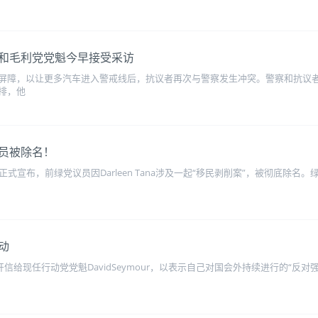
和毛利党党魁今早接受采访
障，以让更多汽车进入警戒线后，抗议者再次与警察发生冲突。警察和抗议者在国会附
排，他
员被除名！
ee今日正式宣布，前绿党议员因Darleen Tana涉及一起“移民剥削案”，被彻底
动
封公开信给现任行动党党魁DavidSeymour，以表示自己对国会外持续进行的“