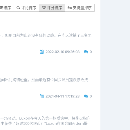
击排序
评论排序
评分排序
支持量排序
离开，但到目前为止还没有任何动静。在昨天逮捕了三名男
2022-02-10 09:26:08
0
期间出门购物碰壁。然而最近有位国会议员提议修改法
2024-04-11 17:19:28
0
就引发了一场骚动。Luxon在今天的第一场质询中，将炮火指向
花费了超过500亿纽币？”Luxon在国会向Ardern提