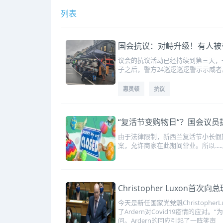
列表
国会抗议：对峙升级！有人被
议会的抗议活动已经持续到第三天，一
子之后，警方24巡逻巡逻警示示威
惠灵顿
抗议
“复活节变购物日“？国会议员提议
由于法律限制，新西兰复活节小长假
案，允许商家在此期间营业。所以....
Christopher Luxon
今天是新任国家党党魁Christoph
了Ardern对Covid19疫情的应
问。Ardern的回应引起了一阵笑声