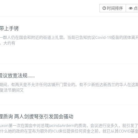
时间排序
点
带上手铐
群人仍在国会和附近的街道上扎营。当局已告知抗议Covid-19疫苗的团体
者。大约有
放宽法规......
期间，有两天是不允许任何店铺开门营业的。有不少新抵达新西兰的华人在这
.复活节期间又
首次向总理质询 两人剑拔弩张引发国会骚动
erLuxon第一次在国会中对总理JacindaArdern的质询，会议进行没多久，
对。“为什么她的政府在宣布为额外的ICU床位提供任何资金之前，就已从其COVID基金中