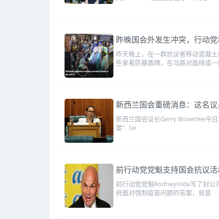
昨晚国会外发生冲突，行动党
昨天晚上，在一群抗议者移动混凝土屏
些拿着防暴盾牌，在马路对面排成一
新西兰国会重磅消息：这名议
新西兰国会议长Gerry Brownl
案”（w
前行动党党魁支持国会抗议活
前行动党党魁RodneyHide写了
府面对强制疫苗问题的答案，就是