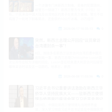
一个涉嫌专门来新西兰制毒、卖毒的犯罪团伙，
被警方一锅端了！新西兰警方今天（17日）公
布，11名来自中国大陆及台湾地区的男子在奥克兰被捕。警方不仅
捣毁了一处地下制毒窝点，还查获约10公斤冰毒、20万纽币
2026-06-17 16:35:13
0
突然，新西兰总理公开回应“议员窜访
台湾遭封杀一事”！
8日，围绕多名新西兰议员访问台湾后遭中国方
面制裁一事，新西兰总理Christopher Luxon首
次公开作出较为详细的回应。Luxon是在结束澳大利亚访问后接受
媒体采访时谈及这一话题的。他表示，新西
2026-06-08 11:03:56
0
习近平总书记重要讲话激励在新西兰华
侨华人坚持民族大义——驻新西兰使领
馆与侨界举行座谈会学习习近平总书记
台湾问题重要讲话精神
5月9日，中国驻新西兰使领馆与当地侨界座
谈，深入学习领会习近平总书记会见中国国民党