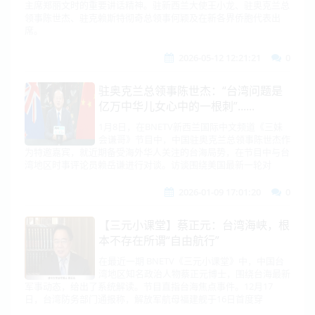
主席郑丽文时的重要讲话精神。驻新西兰大使王小龙、驻奥克兰总
领事陈世杰、驻克赖斯特彻奇总领事何颖及在新各界侨胞代表出
席。
2026-05-12 12:21:21
0
驻奥克兰总领事陈世杰：“台湾问题是
亿万中华儿女心中的一根刺”......
1月8日，在BNETV新西兰国际中文频道《三妹
会谦哥》节目中，中国驻奥克兰总领事陈世杰作
为特邀嘉宾，就近期备受海外华人关注的台海局势，在节目中与台
湾地区时事评论员赖岳谦进行对谈。访谈围绕美国最新一轮对
2026-01-09 17:01:20
0
【三元小课堂】蔡正元：台湾海峡，根
本不存在所谓“自由航行”
在最近一期 BNETV《三元小课堂》中，中国台
湾地区知名政治人物蔡正元博士，围绕台海最新
军事动态，给出了系统解读。节目直指台海焦点事件。12月17
日，台湾防务部门通报称，解放军航母福建舰于16日首度穿