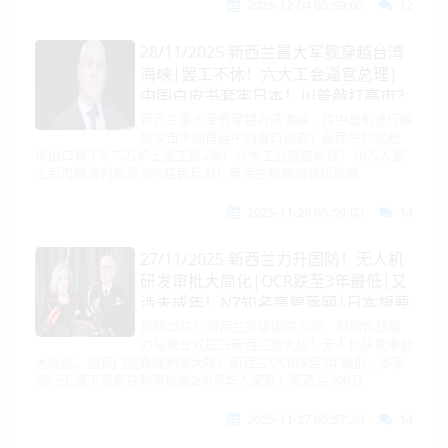
2025-12-04 05:59:03
12
28/11/2025 新西兰最大军舰穿越台湾
海峡|罢工不休！六大工会逼宫总理|
中国白皮书套牢日本！川普敲打高市？
日本改口了！|法德英扎堆访华！|最
新西兰最大军舰穿越台湾海峡，传中战机进行模
拟攻击中国再延牛肉进口调查！新西兰10亿纽
新！普京开出停火条件|奥克兰拟双周
币出口悬了3.75万护士罢工第2周！六大工会逼宫总理！10万人罢
收垃圾遭全民抵制
工后再掀谈判风暴78%居民反对！奥克兰拟双周收垃圾遭
2025-11-28 05:59:03
14
27/11/2025 新西兰力升国防！无人机
研发审批大简化|OCR跌至3年最低|又
涉未成年！NZ知名高管落网|日本想要
蒙混过关！台湾猛增防卫开支，抛两方
再砸25亿！新西兰升级国防设施，剑指作战能
力与就业双提升新西兰放大招！无人机研发审批
案抗北京|美国星座级舰！凉透了
大简化，创新门槛直降利率大降！新西兰OCR跌至3年最低，多家
银行火速下调房贷利率坑惨200多华人家庭！新西兰300万
2025-11-27 05:57:30
14