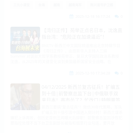
三元小课堂
台海
越南
越南海军
陈兴道号护卫舰
2025-12-18 16:17:24
0
【湾归正传】苑举正点名日本，沈逸直
指台湾：“危险正在加速逼近”！
BNETV-新西兰中文国际频道推出北京特辑节目
《湾归正传》，由旅新华人主持人三妹
Summer 对谈台大哲学系教授苑举正、复旦大学国际政治系教授
沈逸，从2025年的关键变化谈到美国最新国家安全战略，在
2025-12-10 17:34:28
0
04/12/2025 新西兰复古征兵！扩编五
到十倍|前警察总监下台|中俄联手双
夹日本！高市怂了？忙改口|特朗普签
台湾保证实施法案|普京警告欧洲！重
新西兰要搞“复古征兵”！效仿30年代策略，军队
扩编五到十倍引渡中国进入倒计时！新西兰谋杀
拳待命
嫌犯上诉再败，创历史首例丑闻曝光后辞职！前警察总监因涉性犯
罪指控处理不当下台卫生副部长被指和烟草行业勾连，要开放