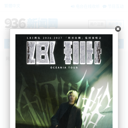
繁體中文
电台在线收听
节目互动
用户注册
用户登录
文章
网站首页
搜索
条件筛选
栏目分类
不限
新闻资讯
节目互动
商家黄页
内容搜索
搜索