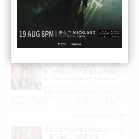
列表
时间排序
点击排序
评论排序
评分排序
支持量排序
16/07/2026 澳洲突然对中资下狠手，
稀土大战升级！日艇闯入台湾海峡，中
日开杠！欧偷买中国无人机零件！
H200恢复供华！内贾德，伊朗最大内
末日时钟仅剩85秒！新西兰一边反核一边扩军
陷巨大矛盾砸6000万纽币大升级！新西兰政府
鬼？！末日时钟逼近极值，新西兰矛盾
数据系统全面换新 国家党放大招！大幅简化商业建筑审批，建房
了!
提速降成本 重磅提议：16岁以下禁持智能手机，仅能用功能
2026-07-16 06:58:11
9
新西兰警方捣毁地下制毒窝点！11名
中国大陆及台湾男子被捕