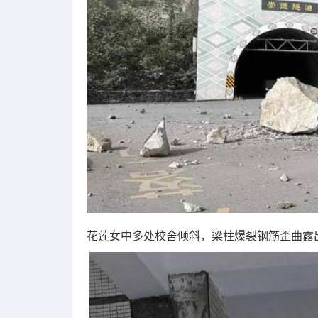
花莲女中多处校舍倾斜，梁柱爆裂钢筋歪曲露