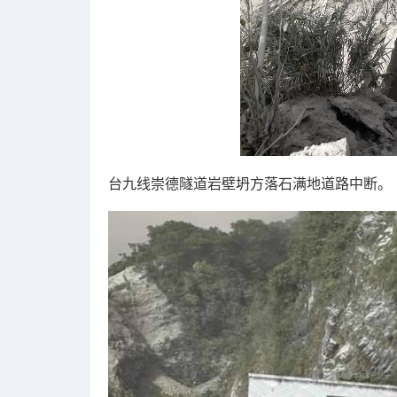
台九线崇德隧道岩壁坍方落石满地道路中断。