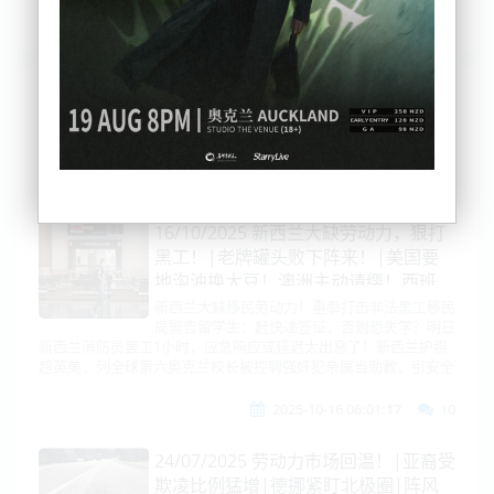
列表
时间排序
点击排序
评论排序
评分排序
支持量排序
16/10/2025 新西兰大缺劳动力，狠打
黑工！|老牌罐头败下阵来！|美国要
地沟油换大豆！澳洲主动请缨！西班
牙、阿根廷成重点拿捏|亮剑！中国潜
新西兰大缺移民劳动力！重拳打击非法黑工移民
局警告留学生：赶快递签证，否则恐失学？明日
舰集结、登陆驳船航行曝光！
新西兰消防员罢工1小时，应急响应或延迟太出息了！新西兰护照
超英美，列全球第六奥克兰校长被控聘强奸犯亲属当助教，引安全
2025-10-16 06:01:17
10
24/07/2025 劳动力市场回温！|亚裔受
欺凌比例猛增|德挪紧盯北极圈|阵风