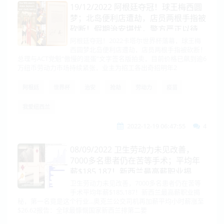
19/12/2022 阿根廷夺冠！球王梅西圆
梦；北岛便利店遭劫，店员两根手指被
砍断！假期治安堪忧，警方严正以待
阿根廷夺冠！2022卡塔尔世界杯落幕，球王梅
西圆梦北岛便利店遭劫，店员两根手指被砍断！
总理与ACT党魁“傲慢的混蛋”文字签名版拍卖，目前价格已飙到逾6
万纽币劳动力市场持续紧张，业主为招工各出奇招明年2
阿根廷
世界杯
治安
抢劫
劳动力
疫苗
我爱纽西兰
2022-12-19 06:47:55
4
08/09/2022 卫生劳动力未见改善，
7000多名患者仍在苦等手术；平均年
薪$185,187！新西兰最高薪职业揭
秘，第一名竟是这个行业……
卫生劳动力未见改善，7000多名患者仍在苦等
手术平均年薪$185,187！新西兰最高薪职业揭
秘，第一名竟是这个行业...奥克兰公交司机再加薪平均小时薪涨至
$26.62报告：全球最慷慨国家新西兰排第二要