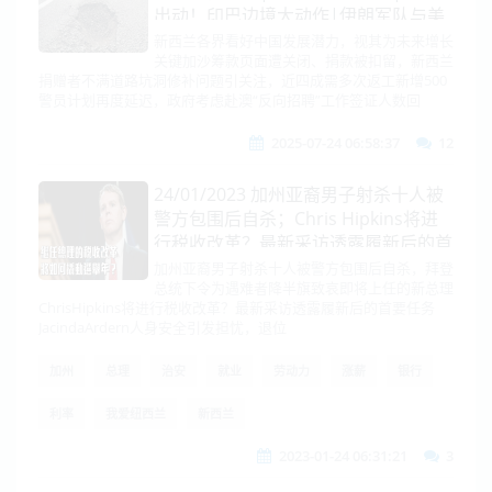
出动！印巴边境大动作|伊朗军队与美
驱逐舰对峙|关税谈妥，石破茂不走
新西兰各界看好中国发展潜力，视其为未来增长
关键加沙筹款页面遭关闭、捐款被扣留，新西兰
了！特朗普：换欧盟！|乌爆发大示
捐赠者不满道路坑洞修补问题引关注，近四成需多次返工新增500
威，乌俄会谈或最后一搏
警员计划再度延迟，政府考虑赴澳“反向招聘”工作签证人数回
2025-07-24 06:58:37
12
24/01/2023 加州亚裔男子射杀十人被
警方包围后自杀；Chris Hipkins将进
行税收改革？最新采访透露履新后的首
要任务
加州亚裔男子射杀十人被警方包围后自杀，拜登
总统下令为遇难者降半旗致哀即将上任的新总理
ChrisHipkins将进行税收改革？最新采访透露履新后的首要任务
JacindaArdern人身安全引发担忧，退位
加州
总理
治安
就业
劳动力
涨薪
银行
利率
我爱纽西兰
新西兰
2023-01-24 06:31:21
3