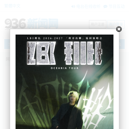
繁體中文
电台在线收听
节目互动
用户注册
用户登录
文章
网站首页
节目互动
搜索
条件筛选
栏目分类
不限
我爱纽西兰
环球新视点
新闻风景线
内容搜索
搜索