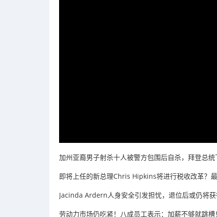
加州亚裔男子射杀十人被警方包围后自杀，拜登总统
即将上任的新总理Chris Hipkins将进行税收改
Jacinda Ardern人身安全引发担忧，退位后或仍
劳动力市场仍吃紧！八成员工表示：加薪不够就跳槽