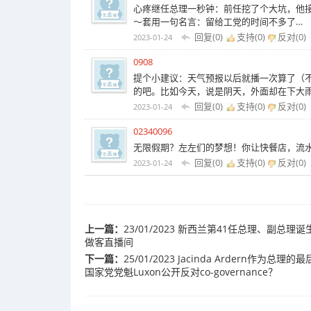
心疼继任总理一秒钟：前任挖了个大坑，他接
～套用一句名言：留给工党的时间不多了…
回复(0)
支持(
0
)
反对(
0
)
2023-01-24
0908
提个小建议：天气预报以后就播一次算了（
的吧。比如今天，说是阴天，外面却在下大
回复(0)
支持(
0
)
反对(
0
)
2023-01-24
02340096
无限假期？左左们的梦想！你让快餐店，流
回复(0)
支持(
0
)
反对(
0
)
2023-01-24
上一篇：
23/01/2023 新西兰第41任总理、副总理
做客直播间
下一篇：
25/01/2023 Jacinda Arder
国家党党魁Luxon公开反对co-governance？