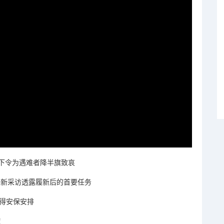
下令为遇难者降半旗致哀
革？最新采访透露履新后的首要任务
将获得安保安排
！