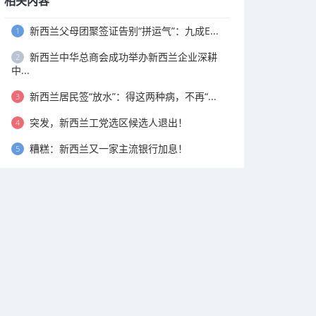
相关内容
新西兰父母团聚签证告别“拼运气”：九成E...
1
新西兰中华总商会成功举办新西兰企业深耕
2
中...
新西兰居民签“放水”：得这两种病，不再“...
3
突发，新西兰工党选区候选人退出！
4
糟糕：新西兰又一家主流银行加息！
5