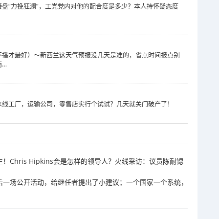
盘“力挽狂澜”，工党党内对他的配合度是多少？本人持怀疑态度
不播才最好）～新西兰这天气预报没几天是准的，省点时间报点别
雨…
水线工厂，运输公司，零售店实行个试试？几天就关门破产了！
诞生！Chris Hipkins会是怎样的领导人？火线采访：议员陈耐锶
n作为总理的最后一场公开活动，给继任者提出了小建议；一个国家一个系统，