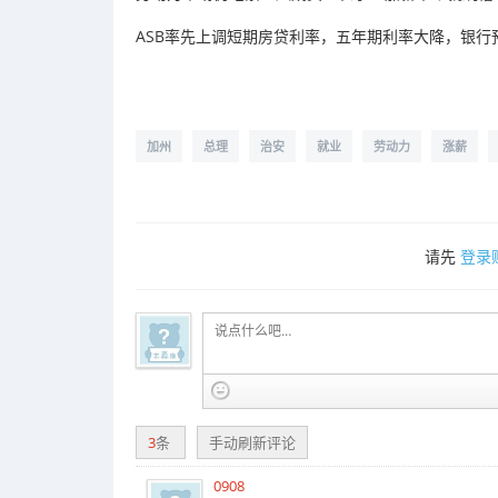
ASB率先上调短期房贷利率，五年期利率大降，银行
加州
总理
治安
就业
劳动力
涨薪
请先
登录
3
条
手动刷新评论
0908