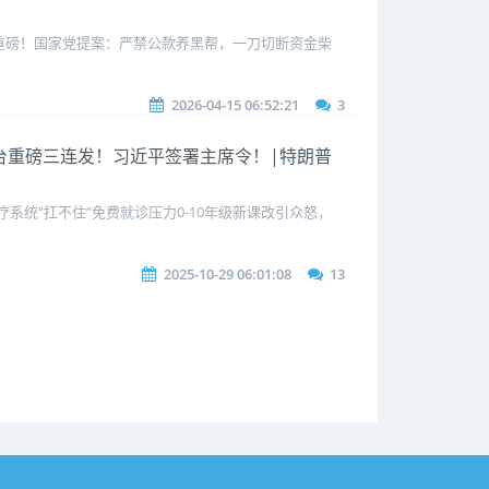
重磅！国家党提案：严禁公款养黑帮，一刀切断资金柴
2026-04-15 06:52:21
3
|涉台重磅三连发！习近平签署主席令！|特朗普
系统“扛不住”免费就诊压力0-10年级新课改引众怒，
2025-10-29 06:01:08
13