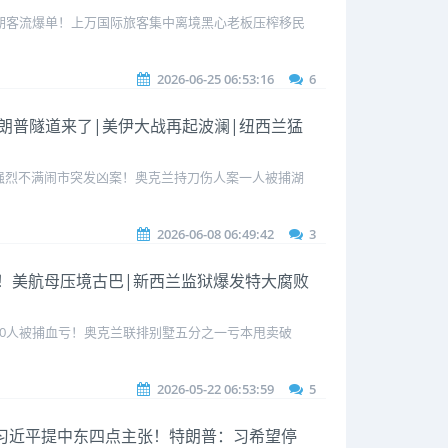
暑期客流爆单！上万国际旅客集中离境黑心老板压榨移民
2026-06-25 06:53:16
6
-特朗普隧道来了|美伊大战再起波澜|纽西兰猛
强烈不满闹市突发凶案！奥克兰持刀伤人案一人被捕湖
2026-06-08 06:49:42
3
曝光！美航母压境古巴|新西兰监狱爆发特大腐败
20人被捕血亏！奥克兰联排别墅五分之一亏本甩卖破
2026-05-22 06:53:59
5
华！习近平提中东四点主张！特朗普：习希望停