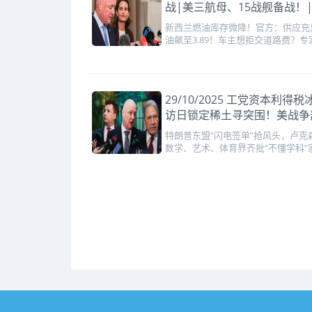
战|美三航母、15战舰备战！
新西兰燃油库存微降！官方：供应充
油飙至3.89！车主想拒交道路费？
29/10/2025 工党资
访日锁定稀土寻突围！美战争
特朗普东盟“闪电签单”抢风头，卢克
数学、艺术、体育界齐批“不懂学科”