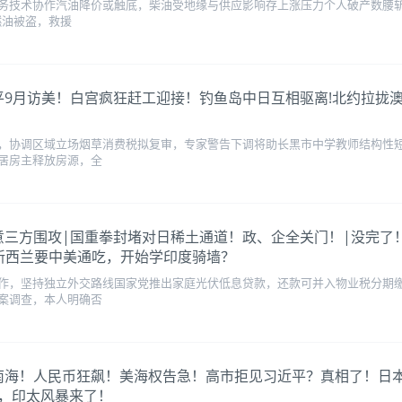
务技术协作汽油降价或触底，柴油受地缘与供应影响存上涨压力个人破产数腰
燃油被盗，救援
官宣习近平9月访美！白宫疯狂赶工迎接！钓鱼岛中日互相驱离!北约拉
，协调区域立场烟草消费税拟复审，专家警告下调将助长黑市中学教师结构性
居房主释放房源，全
车！陷伊意三方围攻|国重拳封堵对日稀土通道！政、企全关门！|没完
新西兰要中美通吃，开始学印度骑墙？
作，坚持独立外交路线国家党推出家庭光伏低息贷款，还款可并入物业税分期
案调查，本人明确否
穿台海赴南海！人民币狂飙！美海权告急！高市拒见习近平？真相了
，印太风暴来了！