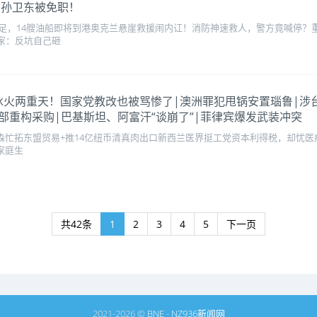
|孙卫东被免职！
足，14艘油船即将到港奥克兰悬崖救援闹内讧！消防神速救人，警方竟喊停？
专家：反坑自己砸
本利得税冰火两重天！国家党教改也被骂惨了|澳洲罪犯甩锅安置瑙鲁
部重构采购|巴基斯坦、阿富汗“谈崩了”|菲律宾爆发武装冲突
森忙拓东盟贸易+推14亿纽币清真肉出口新西兰医界挺工党资本利得税，却忧医疗
家庭生
共42条
1
2
3
4
5
下一页
2021-2026 ©
BNE
-
NZ936新闻网