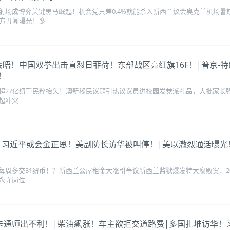
射场成博弈关键黑马崛起！机会党只差0.4%就能杀入新西兰议会奥克兰机场
警方丑闻曝光！多
发平壤会晤！中国双拳出击直怼日菲荷！东部战区亮红旗16F！|普京
！
超27亿纽币民粹抬头！澳新移民议题引热议议员进校园发党派礼品，大批家长
起冲突
势破圈！习近平或会金正恩！美副防长访华被叫停！|美以激烈通话
每周多交31纽币！？新西兰公屋租金大涨引争议新西兰监狱爆发特大腐败案，
永守岗位
全国公交一卡通师出不利！|柴油飙涨！车主欲拒交道路费|多国扎堆访