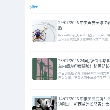
列表
29/07/2026 中美声誉
脸！
Rocketlab获美军 4.6 
本MBIE 高管承认瞒报终止项目信息
28/07/2026 24国搞
兰内阁为印度翻脸！移民部长
移民部长拒公开印移民调整内阁文件
严重失衡，竞争达四十年峰值奥克兰
14/07/2026 中俄突
迪刚走，新西兰外长怒轰：太