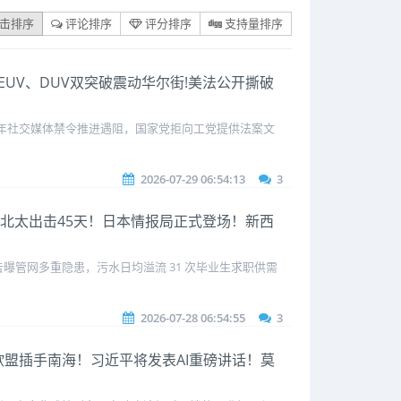
击排序
评论排序
评分排序
支持量排序
国EUV、DUV双突破震动华尔街!美法公开撕破
手青少年社交媒体禁令推进遇阻，国家党拒向工党提供法案文
2026-07-29 06:54:13
3
海警北太出击45天！日本情报局正式登场！新西
管网多重隐患，污水日均溢流 31 次毕业生求职供需
2026-07-28 06:54:55
3
！欧盟插手南海！习近平将发表AI重磅讲话！莫