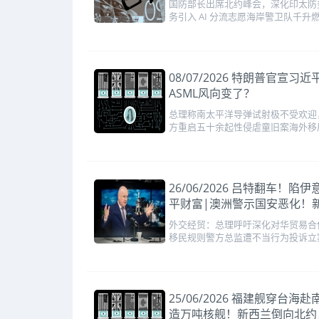
国防部长出席北约峰会，深化印太防
务引入 AI 分流志愿海岸警卫队千升
08/07/2026 特朗普
ASML风向变了？
总理称南太平洋导弹试射极不受欢迎
方重启五十余起性侵虐童旧案海外移
26/06/2026 吕特翻
平财富|澳洲警示国安恶化！
外交经贸：总理呼吁深化对华贸易合
移民规则警方总监遭不当行为投诉立
25/06/2026 福建舰
造万吨核舰！新西兰倒向北约