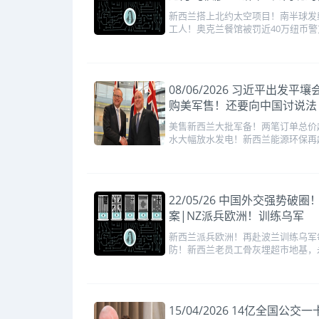
新西兰搭上北约太空项目！南半球发
工人！奥克兰餐馆被罚近40万纽币
08/06/2026 习近平出
购美军售！还要向中国讨说法
美售新西兰大批军备！两笔订单总价
水大幅放水发电！新西兰能源环保再
22/05/26 中国外交强
案|NZ派兵欧洲！训练乌军
新西兰派兵欧洲！再赴波兰训练乌军
防！新西兰老员工骨灰埋超市地基，
15/04/2026 14亿