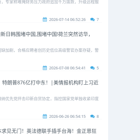
斩，专家称难掩财务压力政府追加千万拨款，升级远程服
2026-07-14 06:52:26
7
拢澳新日韩围堵中国,围堵中国!荷兰突然访华，
短缺加剧，合格应聘者创历史低位高级警官办案存疑，警
2026-07-08 06:54:41
5
了！特朗普876亿打中东！|美情报机构盯上习近
缴纳优先党抨击印新自贸协定，指控国家党单独收紧印度
2026-06-26 06:54:15
8
！日本求见无门！英法德联手插手台海！金正恩狂