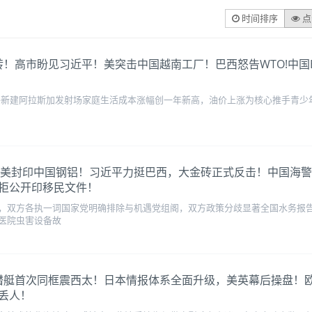
时间排序
点
全球逆转！高市盼见习近平！美突击中国越南工厂！巴西怒告WTO!中
亿纽币大单，将新建阿拉斯加发射场家庭生活成本涨幅创一年新高，油价上涨为核心推
6G围堵!北美封印中国钢铝！习近平力挺巴西，大金砖正式反击！中国
拒公开印移民文件！
，双方各执一词国家党明确排除与机遇党组阁，双方政策分歧显著全国水务报告曝
医院虫害设备故
亮底牌！潜艇首次同框震西太！日本情报体系全面升级，美英幕后操盘
丢人！