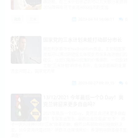
政府称，在三水计划修订后可以为大部分家庭到
2054年每年可节省近4000纽币的支出
2023-04-14 16:06:11
0
政府
三水
国家党的三水计划未能打动部分市长
新普利茅斯市长NeilHoldom表示，工党和国家
党都可以通过向地区实体提供担保来改进他们的
提议，让他们能够以低廉的价格借款。一位反对
工党“三水计划”的市长表示，在议会面临的主要
资金问题上，国家党的替
2023-02-27 09:39:15
0
13/12/2021 今年最后一个D Day！奥
克兰将迎来更多自由吗？
2021年最后一个DDay，奥克兰会迎来更多自由
吗？专家发出警告...新西兰出现疫苗“枪手”：男
子一天内接种10剂“三水”改革延期，细节公布前政府已经做好决
定，公众咨询只是过场？新西兰总理谈房价：希望明年回落但不是
崩盘！