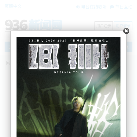
繁體中文
电台在线收听
节目互动
用户注册
用户登录
文章
网站首页
搜索
条件筛选
栏目分类
不限
新闻资讯
节目互动
商家黄页
内容搜索
搜索