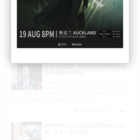
列表
时间排序
点击排序
评论排序
评分排序
支持量排序
三水计划重置：McAnulty 解释为什么
共同治理仍然存在
KieranMcAnulty表示，在三水改革中加入共同
治理部分有助于政府实施《怀唐伊条约》的原
则，并使新的水务实体更容易借款。地方政府部长表示，作为改革
的一部分而创建的每个战略监督小组中有50/50的
2023-04-16 11:15:42
0
政府称新三水计划为家庭节省4000开
销，市长：无凭无据