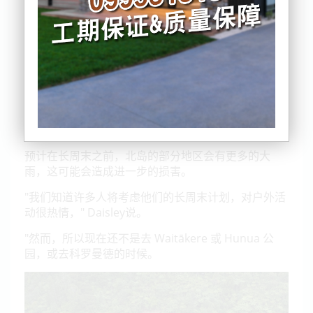
山地安全委员会说，它强烈建议人们在这种特殊情况
下，不要去大规模的公共保护地或地区公园。
首席执行官 Mike Daisley 说，这一周破纪录的雨水，
造成了许多安全问题。
"在这个阶段，我们不知道各地潜在损害的程度，评估
过程将需要一些时间，然后机构才能宣布它们可以安
全使用，"Daisley说。
预计在长周末之前，北岛的部分地区会有更多的大
雨，这可能会造成进一步的损害。
"我们知道许多人将考虑他们的长周末计划，对户外活
动很热情，" Daisley说。
"然而，所以现在还不是去 Waitākere 或 Hunua 公
园，或去科罗曼德的时候。