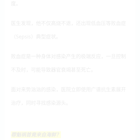
度。
医生发现，他不仅高烧不退，还出现低血压等败血症
（Sepsis）典型症状。
败血症是一种身体对感染产生的极端反应，一旦控制
不及时，可能导致器官衰竭甚至死亡。
面对来势汹汹的感染，医院立即使用广谱抗生素展开
治疗，同时寻找感染源头。
罪魁祸首竟来自海鲜？