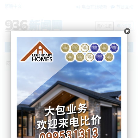
繁體中文
电台在线收听
节目互动
用户注册
用户登录
文章
网站首页
新闻资讯
大洋洲新闻
旅行期间一顿饭，让新西兰男子感染“罕见
细菌”，导致截肢！
BNE
2026-06-12 16:37:04
一趟看似普通的探亲之旅，差点让一名新西兰男子丢
掉性命，最终甚至失去了一条腿。