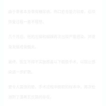
由于患者本身患有糖尿病，伤口愈合能力较差，后续
恢复过程一直不理想。
几个月后，他的左脚和脚踝再次出现严重感染，并逐
渐发展成骨髓炎。
最终，医生不得不实施膝盖以下截肢手术，以阻止感
染进一步扩散。
更令人震惊的是，手术过程中提取的样本中，再次检
测到了藻希瓦氏菌的存在。