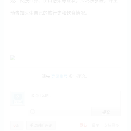
烧、皮肤红肿、伤口感染等症状，应尽快就医，并主
动告知医生自己的旅行史和饮食情况。
请先
登录账号
参与评论。
提交
0
条
手动刷新评论
默认
最早
支持最多