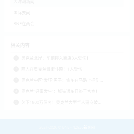
大洋洲新闻
国际要闻
BNE在两会
相关内容
奥克兰北岸：车辆撞入商店3人受伤！
1
两人在奥克兰维街斗殴！1人受伤
2
奥克兰中区“发狂”男子：偷车在马路上撞伤...
3
奥克兰“好事发生”：城铁通车日终于官宣！
4
欠下1800万债务！奥克兰大型华人建商破...
5
2021-2026 ©
BNE
-
NZ936新闻网