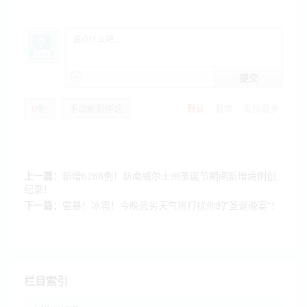
提交
0
条
手动刷新评论
默认
最早
支持最多
上一篇：
新增6288例！新南威尔士州圣诞节期间新增病例创
纪录！
下一篇：
雷暴！冰雹！今晚恶劣天气将打扰你的”圣诞晚宴“！
栏目索引